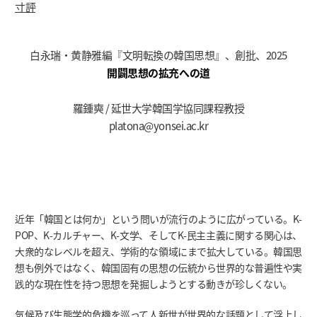
寸評
白永瑞・黄静雅編『文明転換の韓国思想』、創批、2025
開闢思想の拡充への道
羅鍾奭 / 延世大学韓国学協同課程教授
platona@yonsei.ac.kr
近年「韓国とは何か」という問いが流行のように広がっている。K-
POP、K-カルチャー、K-文学、そしてK-民主主義に関する関心は、
大衆的なレベルを超え、学術的な領域にまで拡大している。韓国思
想も例外ではなく、韓国固有の思想の伝統から世界的な普遍性や実
践的な現在性を持つ思想を発掘しようとする動きが珍しくない。
気候及び生態学的危機を巡って人新世が世界的な話題として浮上し