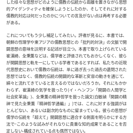
した様々な思想がどのように儒教の伝統から距離を置きながら思想
的アイデンティティを確保しようとしたのか、そしてそれに対する
儒教的対応は何だったのかについての言及がない点は再考する必要
がある。
これについてもう少し補足してみたい。評者が見るに、本書では、
朝鮮の性理学や東アジアの儒教思想との「批判的対決」の文脈で開
闢思想の意味を説明する記述が目立つ。本書で取り上げられている
崔漢綺、全秉薫などは、儒学者と評価されてもおかしくなく、彼ら
が開闢思想と軌を一にしている学者であるとすれば、私たちの近現
代思想史において儒教の伝統は、単に過ぎ去った過去の遺閉された
思想ではなく、儒教的伝統の開闢的な革新と変容の動きを通じて、
綿々と流れてきていると言えるのではないだろうか。それにもかか
わらず、崔漢綺の気学を扱ったり(イ・ヘンフン「開闢の人間学と
社会変革論」)、全秉薫の精神哲学を扱った論文(白敏禎「開闢の精
神で見た全秉薫『精神哲学通編』」)では、これに対する強調がほ
とんどない、あるいは副次的なものに留まっている。彼らの思想が
儒学の伝統を「超えて」開闢思想に適合する側面を明らかにする方
法で−このような試みがそれなりに貴重な知的成果であることを否
定しない-構成されている点も偶然ではない。