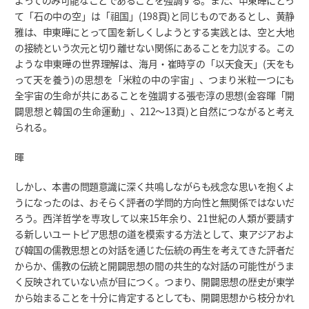
よってのみ可能なことであることを強調する。また、申東曄にとっ
て「石の中の空」は「祖国」(198頁)と同じものであるとし、黄静
雅は、申東曄にとって国を新しくしようとする実践とは、空と大地
の接続という次元と切り離せない関係にあることを力説する。この
ような申東曄の世界理解は、海月・崔時亨の「以天食天」(天をも
って天を養う)の思想を「米粒の中の宇宙」、つまり米粒一つにも
全宇宙の生命が共にあることを強調する張壱淳の思想(金容暉「開
闢思想と韓国の生命運動」、212～13頁)と自然につながると考え
られる。
暉
しかし、本書の問題意識に深く共鳴しながらも残念な思いを抱くよ
うになったのは、おそらく評者の学問的方向性と無関係ではないだ
ろう。西洋哲学を専攻して以来15年余り、21世紀の人類が要請す
る新しいユートピア思想の道を模索する方法として、東アジアおよ
び韓国の儒教思想との対話を通じた伝統の再生を考えてきた評者だ
からか、儒教の伝統と開闢思想の間の共生的な対話の可能性がうま
く反映されていない点が目につく。つまり、開闢思想の歴史が東学
から始まることを十分に肯定するとしても、開闢思想から枝分かれ