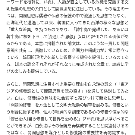
ーワードを根幹に」(4頁)、人類が直面している危機を克服する文
明転換の思想の糸口として開闢思想に注目している。その理由の一
つは、開闢思想は儒教や仏教の伝統の中で流通した思想でもなく、
西洋近代と遭遇して以来、韓国に入ってきた西洋の様々な思想と
「重大な差異」を持つものであり、「韓半島で発祥した、あるいは
韓半島に根を下ろして流通した思想」(5頁)と評価される価値があ
るからである。本書に掲載された論文は、このような一貫した問題
意識を共有し、貫徹しているため、企画力や構成力が非常に際立っ
ている。韓国近現代史を新たに省察する機会を提供しているのであ
る。10本の論文それぞれがそれなりに完成された文章で、読者に学
びの楽しみも提供している。
さらに、開闢思想に注目すべき重要な理由を白永瑞の論文（「東ア
ジアの修養論として開闢思想を読み直す」)を通して検討してみた
い。白は、修養論の意味を社会変革と結びつけて新たに思考し、
「開闢的修養」を方法として文明大転換の展望を試みる。修養とい
う用語に接する時、個人の精神的な訓練である心の修養や儒家的な
「修己治人(自ら修養して世界を治める)」(276頁)を思い浮かべるこ
とができるが、白永瑞はその伝統を再構成することと関連付けるの
ではなく、開闢思想を媒介とした修養論の重要性を再認識する。