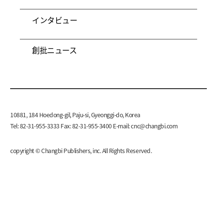
インタビュー
創批ニュース
10881, 184 Hoedong-gil, Paju-si, Gyeonggi-do, Korea
Tel: 82-31-955-3333 Fax: 82-31-955-3400 E-mail:
cnc@changbi.com
copyright © Changbi Publishers, inc. All Rights Reserved.