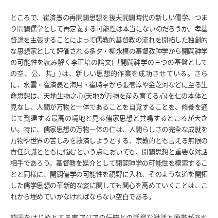
ところで、崔済愚の再開闢思想を後天開闢時代の新しい儒学、つま
り開闢儒学として再定義する可能性は本当にないのだろうか。孝基
督論を主張することによって儒教的基督教の流れを開拓した独創的
な思想家として評価される多夕・柳永模の基督教神学から開闢神学
の可能性を読み解く李正培の論文(「開闢神学の三つの基盤として
の空、公、共」)は、新しい思想的作業を成功させている。さら
に、水雲・崔済愚と海月・崔時亨から張壱淳や金芝河などに至る生
命思想は、天地生物之心(天地が万物を産み育てる心)を仁の本体と
見なし、人間が万物と一体であることを自覚することを、修養を通
じて到達する最高の境地と見る儒家思想と共鳴するところが大き
い。特に、儒家思想の万物一体の仁は、人間らしさの完全な成就を
万物や世界の苦しみを救済しようとする、宗教的とも言える無限の
責任意識とともに悩むという点においても、開闢思想と重要な対話
相手であろう。基督教を媒介として開闢神学の可能性を模索するこ
とと同様に、開闢儒学の可能性を視野に入れ、そのような道を開拓
した儒学思想の革新的な姿に関しても関心を高めていくことは、こ
れから埋めていかなければならない空白である。
韓国をはじめとする東アジアの伝統との活発な対話と連帯があれ