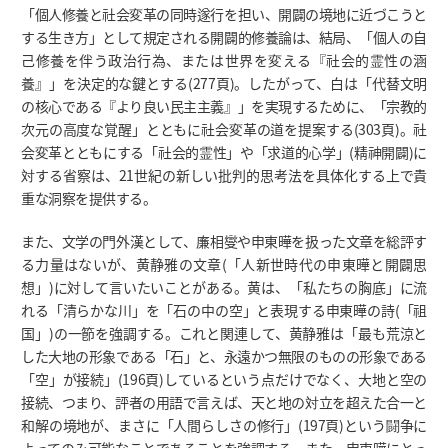
「個人修養と社会変革の同時遂行を担い、開闢の境地に近づこうと
する生き方」として規定される開闢的修養論は、結局、「個人の自
己修養を伴う政治行為、または世界を変える『社会的霊性の涵
養』」を決定的な鍵とする(277頁)。したがって、白は「代替文明
の核心である『より良い民主主義』」を実現するために、「宗教的
次元の高度な覚醒」とともに社会変革の道を提案する(303頁)。社
会変革とともにする「社会的霊性」や「求道的心学」(精神開闢)に
対する省察は、21世紀の新しい批判的思考法を具体化する上で貴
重な洞察を提供する。
また、文学の門外漢として、廉相燮や申東曄を扱った文章を総評す
る力量はないが、黄静雅の文章(「人新世時代の申東曄と開闢思
想」)に対して言いたいことがある。黄は、「私たちの胸底」に流
れる「清らかな川」を「石の中の空」と表現する申東曄の詩(「祖
国」)の一節を強調する。これと関連して、黄静雅は「最も荒涼と
した大地の形象である「石」と、永遠かつ無限のものの形象である
「空」が接続」(196頁)しているという点だけでなく、大地と空の
接続、つまり、評者の用語で言えば、天と地の対立を超えた合一と
和解の境地が、まさに「人間らしさの修行」(197頁)という闘争に