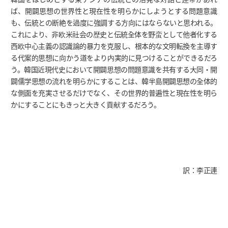
ば、開闢思想の世界性と現在性を明らかにしようとする問題意識
も、伝統との断絶を過度に強調する方向にはならないと思われる。
これにより、非欧米社会の歴史と伝統全体を野蛮として他者化する
西欧中心主義の認識論的暴力を克服し、根本的な文明転換を主導す
る代案的思想に向かう道をより内実的に見つけることができるだろ
う。韓国近現代史において開闢思想の問題意識を共有する大同・開
闢儒学思想の流れを明らかにすることは、韓半島開闢思想の全体的
な側面を充実させるだけでなく、その世界的普遍性と現在性を明ら
かにすることにもきっと大きく貢献するだろう。
訳：李正連