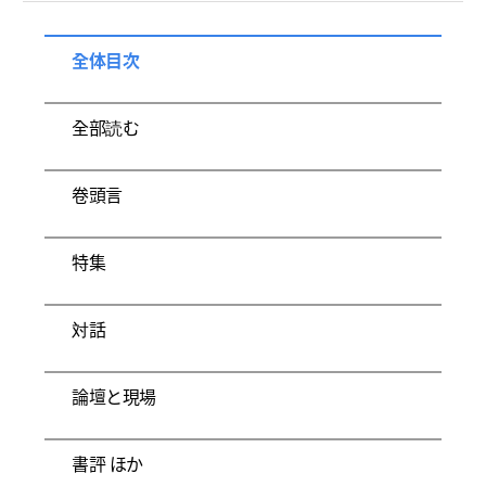
全体目次
全部読む
卷頭言
特集
対話
論壇と現場
書評 ほか