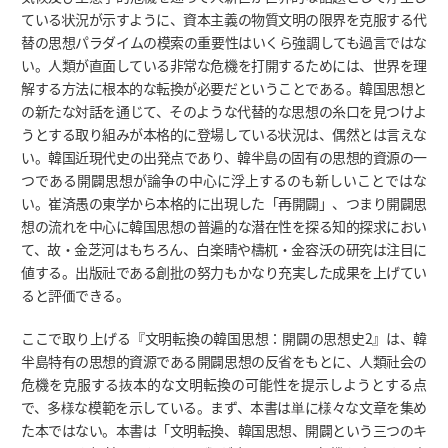
ている状況が示すように、資本主義の物質文明の限界を克服する代
替の思想パラダイムの模索の重要性はいくら強調しても過言ではな
い。人類が直面している非常な危機を打開するためには、世界を理
解する方法に根本的な転換が必要だということである。韓国思想と
の新たな対話を通じて、そのような代替的な思想の糸口を見つけよ
うとする取り組みが本格的に登場している状況は、偶然とは言えな
い。韓国近現代史の出発点であり、韓半島の固有の思想的資源の一
つである開闢思想が論争の中心に浮上するのも新しいことではな
い。崔済愚の東学から本格的に出現した「再開闢」、つまり開闢思
想の流れを中心に韓国思想の普遍的な潜在性を探る知的探求におい
て、故・金芝河はもちろん、白楽晴や檮杌・金容沃の研究は注目に
値する。出版社である創批の努力もかなり充実した成果を上げてい
ると評価できる。
ここで取り上げる『文明転換の韓国思想：開闢の思想史2』は、韓
半島特有の思想的資源である開闢思想の反省をもとに、人類社会の
危機を克服する抜本的な文明転換の可能性を提示しようとする点
で、多様な模範を示している。まず、本書は単に様々な文章を集め
た本ではない。本書は「文明転換、韓国思想、開闢という三つのキ