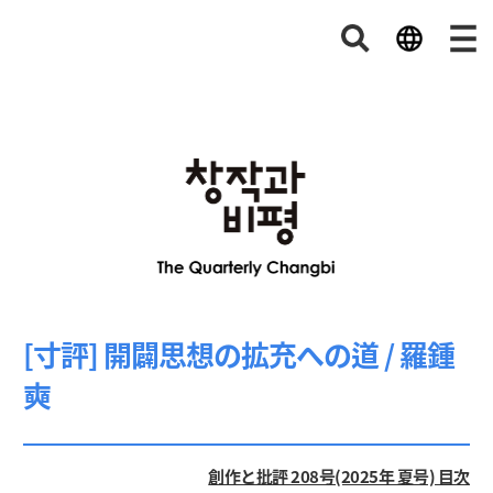
[寸評] 開闢思想の拡充への道 / 羅鍾
奭
創作と批評 208号(2025年 夏号) 目次