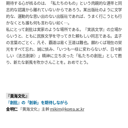
期待する心が残るのは、「私たちのもの」という肉親的な連帯と同
志的な認識から離れていないからであろう。某出版社のように文学
的な、運動的な思い出のない出版社であれば、うまく行こうとも行
かなくとも誰も何も言わない如く…。
私にとって創批は実家のような場所である。『実践文学』の立場か
らいうと、ともに民族文学を守ってきた頼もしい同志である。孟子
の言葉のごとく、凡そ、覇道は易く王道は難也。願わくば現在の栄
光をすべて忘れ、誠に慎み、｢いつも一様に変わらないが、日々新
しい（法古創新）」精神に立ち戻った「私たちの創批」として甦
り、新たな新風を吹かさんことを。おめでとう。
『黃海文化』
『創批』の「創新」を期待しながら
金明仁
『黄海文化』主幹
mikim@korea.ac.kr