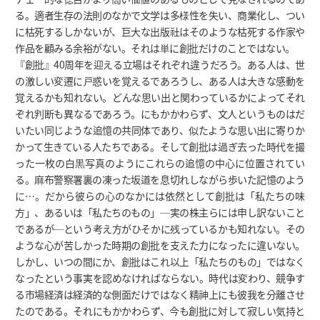
る。適者生存の法則のなかで文学は多様性を失い、商業化し、つい
に枯死するしかないが、巨大な出版社はそのような枯死する作家や
作品を顧みる余裕がない。それは単に創批だけのことではない。
『創批』40周年を迎える立場はそれぞれ違うだろう。ある人は、世
の激しい変遷に戸惑いを覚えるであろうし、ある人は大きな感動を
覚えるかも知れない。どんな思い出と関わっているかによってそれ
ぞれ判断も異なるであろう。にもかかわらず、文人というものはだ
いたい同じような追憶の共同体であり、似たような思い出に寄りか
かって生きている人たちである。そして創批は過ぎ去った時代を撮
った一枚の白黒写真のようにこれらの追憶の中心に位置されてい
る。麻布警察署裏の凍った坂道を息切れしながら歩いた記憶のよう
に…。だから彼らの心のなかには依然として創批は「私たちの味
方」、あるいは「私たちのもの」─実の株主らには申し訳ないこと
であるが─という考え方がひそかに残っているかも知れない。その
ような心が苦しかった時期の創批を支えた力になったに違いない。
しかし、いつの間にか、創批はこれ以上「私たちのもの」ではなく
なったという事実を認めなければならない。時代は変わり、競争す
る市場経済は経済的な側面だけではなく精神上にも彼我を分離させ
たのである。それにもかかわらず、今も創批に対して寂しい気持と