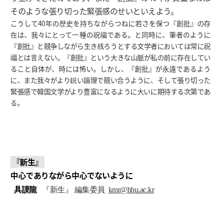
そのような張り切った緊張感のせいといえよう。
こうして40年の歴史を持ちながらつねに若さを保つ『創批』の存
在は、我々にとって一種の祝福である。と同時に、筆者のように
『創批』と競争しながら生き残ろうとする文学者においては常に祝
福とは言えない。『創批』という大きな山脈が私の前に存在してい
ること自体が、時には怖い。しかし、『創批』が永遠であるよう
に、また我々がより鋭い論理で競い合うように、そして張り切った
緊張感で韓国文学がより豊富になるように大いに期待する次第であ
る。
『新生』
中心でありながら中心でないように
具謨龍
『新生』 編集委員
kmr@hhu.ac.kr