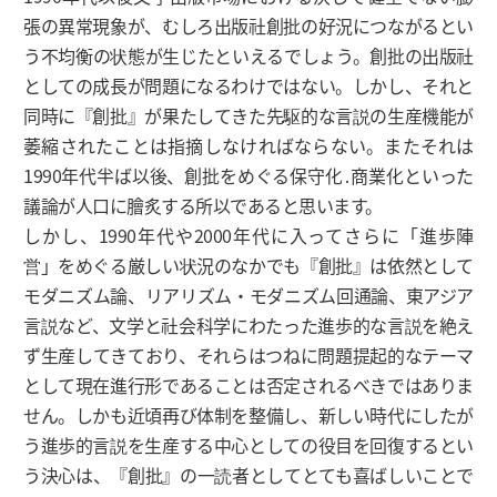
張の異常現象が、むしろ出版社創批の好況につながるとい
う不均衡の状態が生じたといえるでしょう。創批の出版社
としての成長が問題になるわけではない。しかし、それと
同時に『創批』が果たしてきた先駆的な言説の生産機能が
萎縮されたことは指摘しなければならない。またそれは
1990年代半ば以後、創批をめぐる保守化․商業化といった
議論が人口に膾炙する所以であると思います。
しかし、1990年代や2000年代に入ってさらに「進歩陣
営」をめぐる厳しい状況のなかでも『創批』は依然として
モダニズム論、リアリズム・モダニズム回通論、東アジア
言説など、文学と社会科学にわたった進歩的な言説を絶え
ず生産してきており、それらはつねに問題提起的なテーマ
として現在進行形であることは否定されるべきではありま
せん。しかも近頃再び体制を整備し、新しい時代にしたが
う進歩的言説を生産する中心としての役目を回復するとい
う決心は、『創批』の一読者としてとても喜ばしいことで