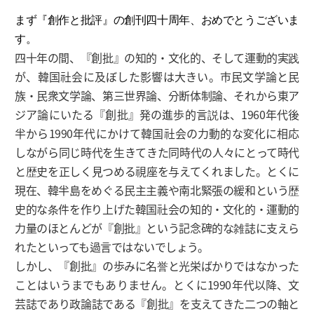
まず『創作と批評』の創刊四十周年、おめでとうございま
す。
四十年の間、『創批』の知的・文化的、そして運動的実践
が、韓国社会に及ぼした影響は大きい。市民文学論と民
族・民衆文学論、第三世界論、分断体制論、それから東ア
ジア論にいたる『創批』発の進歩的言説は、1960年代後
半から1990年代にかけて韓国社会の力動的な変化に相応
しながら同じ時代を生きてきた同時代の人々にとって時代
と歴史を正しく見つめる視座を与えてくれました。とくに
現在、韓半島をめぐる民主主義や南北緊張の緩和という歴
史的な条件を作り上げた韓国社会の知的・文化的・運動的
力量のほとんどが『創批』という記念碑的な雑誌に支えら
れたといっても過言ではないでしょう。
しかし、『創批』の歩みに名誉と光栄ばかりではなかった
ことはいうまでもありません。とくに1990年代以降、文
芸誌であり政論誌である『創批』を支えてきた二つの軸と