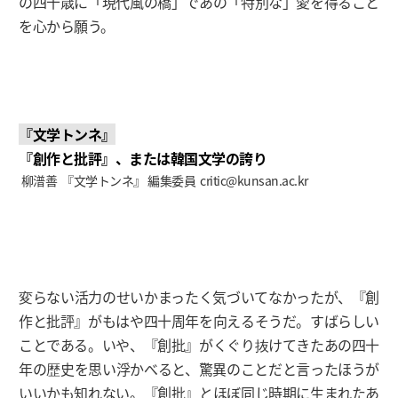
の四十歳に「現代風の橋」であの「特別な」愛を得ること
を心から願う。
『文学トンネ』
『創作と批評』、または韓国文学の誇り
柳潽善 『文学トンネ』 編集委員
critic@kunsan.ac.kr
変らない活力のせいかまったく気づいてなかったが、『創
作と批評』がもはや四十周年を向えるそうだ。すばらしい
ことである。いや、『創批』がくぐり抜けてきたあの四十
年の歴史を思い浮かべると、驚異のことだと言ったほうが
いいかも知れない。『創批』とほぼ同じ時期に生まれたあ