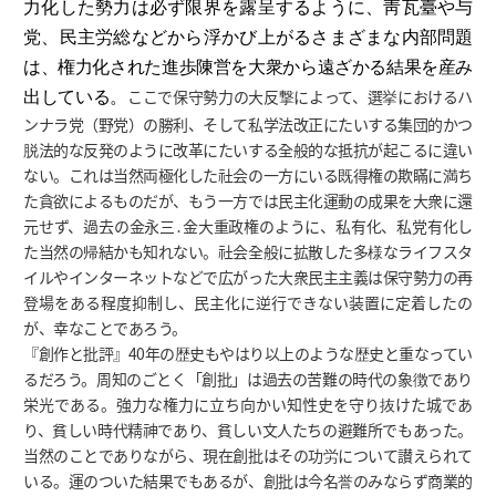
力化した勢力は必ず限界を露呈するように、靑瓦臺や与
党、民主労総などから浮かび上がるさまざまな内部問題
は、権力化された進歩陳営を大衆から遠ざかる結果を産み
ここで保守勢力の大反撃によって、選挙におけるハ
出している。
ンナラ党（野党）の勝利、そして私学法改正にたいする集団的かつ
脱法的な反発のように改革にたいする全般的な抵抗が起こるに違い
ない。これは当然両極化した社会の一方にいる既得権の欺瞞に満ち
た貪欲によるものだが、もう一方では民主化運動の成果を大衆に還
元せず、過去の金永三․金大重政権のように、私有化、私党有化し
た当然の帰結かも知れない。社会全般に拡散した多様なライフスタ
イルやインターネットなどで広がった大衆民主主義は保守勢力の再
登場をある程度抑制し、民主化に逆行できない装置に定着したの
が、幸なことであろう。
『創作と批評』40年の歴史もやはり以上のような歴史と重なってい
るだろう。周知のごとく「創批」は過去の苦難の時代の象徴であり
栄光である。強力な権力に立ち向かい知性史を守り抜けた城であ
り、貧しい時代精神であり、貧しい文人たちの避難所でもあった。
当然のことでありながら、現在創批はその功労について讃えられて
いる。運のついた結果でもあるが、創批は今名誉のみならず商業的