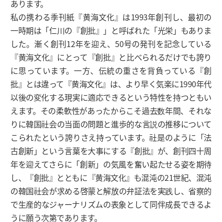
あります。
私の携わる季刊紙『黄海文化』は1993年創刊し、最初の
一時期は「仁川の『創批』」と呼ばれた「光栄」もありま
した。漸く創刊12年を迎え、50号の発刊を記念している
『黄海文化』にとって『創批』と比べられるだけでも誇り
に思っています。一方、伝統の重さを背負っている『創
批』とは違って『黄海文化』は、より早く気楽に1990年代
以後の変化する現実に適応できるという特性を持つともい
えます。その柔軟性があったからこそ過去数年間、それな
りに韓国社会の当面の問題と進歩的な言説の推移について
こられたという誇りさえ持っています。社是のように「法
古創新」という言葉を大事にする『創批』が、創刊四十周
年を迎えてさらに「創新」の気風を奮い起たせる姿を期待
し、『創批』とともに『黄海文化』も混沌の21世紀、混沌
の韓国社会が求める啓蒙と解放の弁証法を実践し、省察的
で生産的なジャーナリズムの表象として同伴成長できるよ
うに願う次第であります。