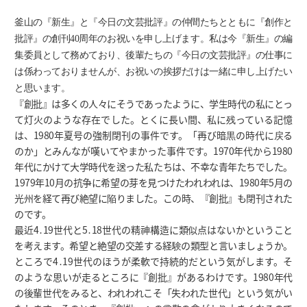
釜山の『新生』と『今日の文芸批評』の仲間たちとともに『創作と
批評』の創刊40周年のお祝いを申し上げます。私は今『新生』の編
集委員として務めており、後輩たちの『今日の文芸批評』の仕事に
は係わっておりませんが、お祝いの挨拶だけは一緒に申し上げたい
と思います。
『創批』は多くの人々にそうであったように、学生時代の私にとっ
て灯火のような存在でした。とくに長い間、私に残っている記憶
は、1980年夏号の強制閉刊の事件です。「再び暗黒の時代に戻る
のか」とみんなが嘆いてやまかった事件です。1970年代から1980
年代にかけて大学時代を送った私たちは、不幸な青年たちでした。
1979年10月の抗争に希望の芽を見つけたわれわれは、1980年5月の
光州を経て再び絶望に陥りました。この時、『創批』も閉刊された
のです。
最近4․19世代と5․18世代の精神構造に類似点はないかということ
を考えます。希望と絶望の交差する経験の類型と言いましょうか。
ところで4․19世代のほうが柔軟で持続的だという気がします。そ
のような思いが走るところに『創批』があるわけです。1980年代
の後輩世代をみると、われわれこそ「失われた世代」という気がい