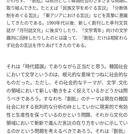
かわらず、『創批』は依然として韓国社会のさまざまな問題に
取り組んできた。たとえば「民族文学をめぐる言説」「分断体
制をめぐる言説」「東アジアにおける言説」などを真摯に意識
してきたのである。1990年代以後、新しく創刊した季刊文芸
誌が「月刊誌文化」に後戻りしたり、「文学青年」向けの文学
趣向に回帰したりしたのとは違って、『創批』だけは相変わら
ず社会の言説を作りあげてきたのである。
それは「時代錯誤」でありながら正当だと思う。韓国社会
において文学というのは、根元的な意味でつねに社会的な
ものだった。ただし、その社会的なテーマが、文学․文化
の領域において新しい動きをよく捉えているかどうかは問
うべきであろう。すなわち『創批』のテーマは現在の韓国
社会に対する批判的な分析の枠としていかに現実的で有効
性と生産性を保っているのかという問題、それから文化の
領域において斬新で進んだ言説の在り方をいかに示してい
るのかという問題を考えるべきであろう。それは『創批』