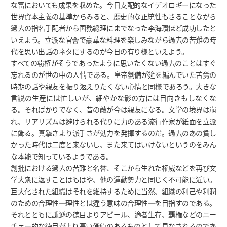
な富においても成果を収めた。今日支配的なイデオロギーになった
世界資本主義の基準からみると、歴史的な正統性もさることながら
過去の指名手配者から国務総理にまでなった李海瓚ほど成功したと
いえよう。立派な官舎で豪華な料理を楽しみながら過去の苦難の時
代を思い出話のネタにするのが今日の有り様といえよう。
すべての覇権がそうであったように思いたくない過去のことはすぐ
忘れるのが世の中の人情である。皇帝劉備が筵を編んでいた苦労の
時期の話や親友を振り返えりたくない心情と同様であろう。大きな
言説の生産には忙しいが、細やかな影の方には目向きもしなくな
る。そればかりでなく、昔の敵が今は親友になる。文学の境界は崩
れ、リアリズムは避けられる代りに力のある流行作家が紙面を立派
に飾る。真摯さより派手さが効力を発揮するのだ。過去のあの貧し
かった時代は二度と来ないし、また来てはいけないというのをみん
な本能で知っているようである。
創批における過去の苦難と名誉、そこから生れた権威などを再び文
学大衆に返すことはもはや、他の運動勢力と同じく不可能に近い。
巨大化された組織はそれを維持するために当然、組織の利己や利潤
のための合理性─理性とは違う意味の合理性─を目指すのである。
それとともに謙遜の徳目よりアピール、適者生存、覇権などのニー
チェー的な徳目がより高い価値のあるものとして見なされるのであ