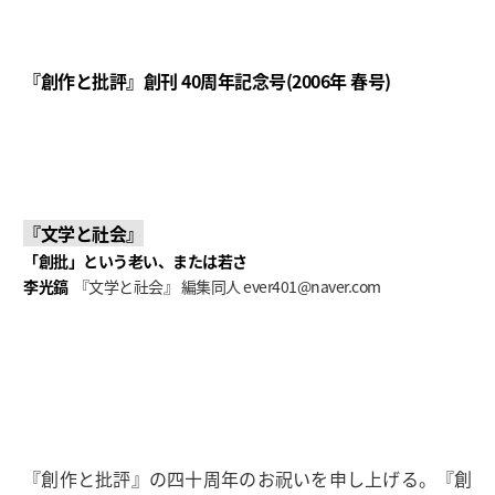
『創作と批評』創刊 40周年記念号(2006年 春号)
『文学と社会』
「創批」という老い、または若さ
李光鎬
『文学と社会』 編集同人
ever401@naver.com
『創作と批評』の四十周年のお祝いを申し上げる。『創