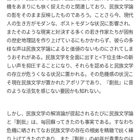
機をあまりにも狭く捉えたのと関連しており、民族文学論
の影をそのまま反映したものであろう。ことさら今、現代
人の生き方がモダンな、ポストモダンな状況に影響され、
またそのような現実と対決する多くの若き作家たちが固有
の歴史地理誌を作り上げているにもかかわらず、彼らの多
様な声は民族文学論によると価値のないものにされてしま
うおそれがある。民族文学を全面に出すと<下位主体>の新
しい声を抑圧することになり、それらを認めると民族文学
の存立が危うくなる状況に置かれる。その危機感の状況こ
そ現在民族文学が置かれたアポリアであり、『創批』に昔
のような活気を感じない要因かも知れない。
しかし、民族文学の解消論が提起されるたびに民族文学論
と『創批』は、毎回蘇ってきたのも事実である。すなわち
危機に晒されてなお民族文学の存在の根拠を精緻で鋭く練
り上げてきたのであり、また『創批』の40年が貴重なのは