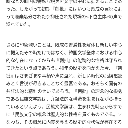
断などの韓国の特殊な現実を文学の中心に据えることであ
った。したがって初期『創批』にはいつも既成の言説によ
って廃棄処分されたり抑圧された現場の<下位主体>の声で
溢れていた。
さらに印象深いことは、既成の普遍性を解体し新しい中心
に据えたその時だけではなく、韓国文学全体における中心
的な存在になってからも『創批』の能動的な性格は守られ
てきたという点であろう。40年の歴史を向かえた今、『創
批』はさまざまな事柄や声に溢れ、新しい時代の兆候を読
みとく言説が尽きることなく豊富である。おそらく固有の
弁証法的な精神のせいであろう。『創批』の理念的な根拠
である民族文学論は、弁証法的な構造を生まれながら持っ
ているといえよう。民族文学論は、生まれた時点からすで
に「民族文学の概念は歴史的な性格を貫くものである。す
なわち、その概念に内実を与える歴史的な状況が存在する