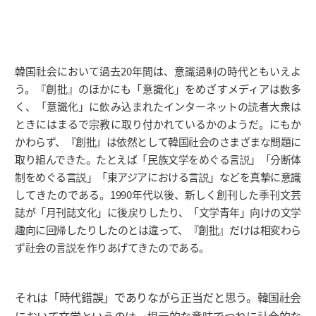
韓国社会において過去20年間は、意識過剰の時代ともいえよ
う。『創批』のほかにも「意識化」をめざすメディアは数多
く、「意識化」に飲み込まれたインターネットの読者大衆は
ときにはまるで宗教に取り付かれているかのようだ。にもか
かわらず、『創批』は依然として韓国社会のさまざまな問題に
取り組んできた。たとえば「民族文学をめぐる言説」「分断体
制をめぐる言説」「東アジアにおける言説」などを真摯に意識
してきたのである。1990年代以後、新しく創刊した季刊文芸
誌が「月刊誌文化」に後戻りしたり、「文学青年」向けの文学
趣向に回帰したりしたのとは違って、『創批』だけは相変わら
ず社会の言説を作りあげてきたのである。
それは「時代錯誤」でありながら正当だと思う。韓国社会