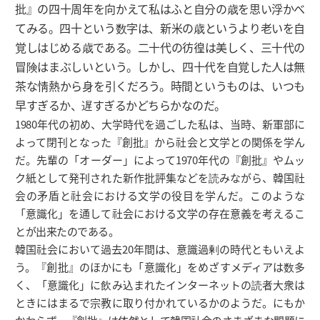
批』の四十周年を向かえて私はふと自分の歳を思い浮かべ
てみる。四十という数字は、新米の歳というより老いを自
覚しはじめる歳である。二十代の彷徨は美しく、三十代の
冒険はまぶしいという。しかし、四十代を自覚した人は無
茶な情熱から身を引くだろう。時間というものは、いつも
早すぎるか、遅すぎるかどちらかなのだ。
1980年代の初め、大学時代を過ごした私は、当時、新軍部に
よって閉刊となった『創批』から社会と文学との関係を学ん
だ。先輩の「オーダー」によって1970年代の『創批』やムッ
ク紙として発刊された新作批評集などを読みながら、韓国社
会の矛盾と社会における文学の役目を学んだ。このような
「意識化」を通して社会における文学の存在意義を考えるこ
とが出来たのである。
韓国社会において過去20年間は、意識過剰の時代ともいえよ
う。『創批』のほかにも「意識化」をめざすメディアは数多
く、「意識化」に飲み込まれたインターネットの読者大衆は
ときにはまるで宗教に取り付かれているかのようだ。にもか