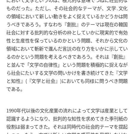
において文学というのは、根元的な意味でつねに社会的な
ものだった。ただし、その社会的なテーマが、文学․文化
の領域において新しい動きをよく捉えているかどうかは問
うべきであろう。すなわち『創批』のテーマは現在の韓国
社会に対する批判的な分析の枠としていかに現実的で有効
性と生産性を保っているのかという問題、それから文化の
領域において斬新で進んだ言説の在り方をいかに示してい
るのかという問題を考えるべきであろう。それは『創批』
と並んで「文学の自律性」という問題を積極的に捉えなが
ら社会にたいする文学の問いかけを書き続けてきた『文学
と知性』(『文学と社会』)においても同様に問うべき問題
である。
1990年代以後の文化産業の流れによって文学は産業として
認識するようになり、批判的な知性を求めてきた季刊紙の
役割は弱まってきた。それは同時代の社会的テーマを提起