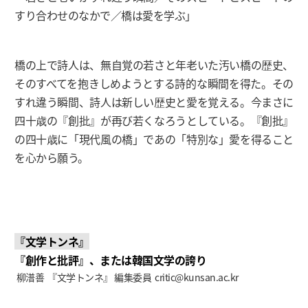
すり合わせのなかで／橋は愛を学ぶ」
橋の上で詩人は、無自覚の若さと年老いた汚い橋の歴史、
そのすべてを抱きしめようとする詩的な瞬間を得た。その
すれ違う瞬間、詩人は新しい歴史と愛を覚える。今まさに
四十歳の『創批』が再び若くなろうとしている。『創批』
の四十歳に「現代風の橋」であの「特別な」愛を得ること
を心から願う。
『文学トンネ』
『創作と批評』、または韓国文学の誇り
柳潽善 『文学トンネ』 編集委員
critic@kunsan.ac.kr