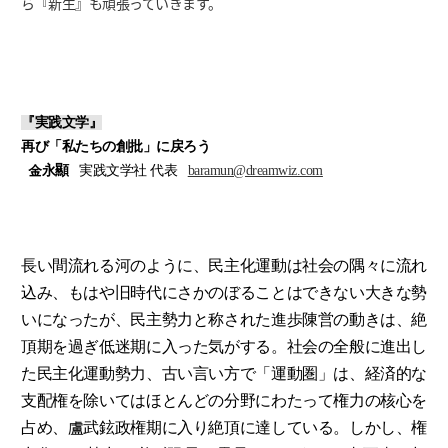
ら『新生』も頑張っていきます。
『実践文学』
再び「私たちの創批」に戻ろう
金永顯
実践文学社 代表
baramun@dreamwiz.com
長い間流れる河のように、民主化運動は社会の隅々に流れ
込み、もはや旧時代にさかのぼることはできない大きな勢
いになったが、民主勢力と称された進歩陳営の動きは、絶
頂期を過ぎ低迷期に入った気がする。社会の全般に進出し
た民主化運動勢力、古い言い方で「運動圏」は、経済的な
支配権を除いてはほとんどの分野にわたって権力の核心を
占め、盧武鉉政権期に入り絶頂に達している。しかし、権