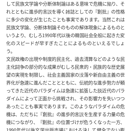
して民族文学論や分断体制論はある意味で危機に陥り、そ
れとともに進歩的言説を導く雑誌としての『創批』の性格
に多少の変化が生じたことも事実であります。当然これは
民族文学論、分断体制論そのものの解体現象によるものと
いうより、むしろ1990年代以後の韓国社会全般に起きた変
化のスピードが早すぎたことによるものといえるでしょ
う。
文民政権の出現や制度的民主化、過去清算などのような民
主化闘争の部分的な成果がむしろ民衆的・民族的な歴史展
望の実現を制限し、社会主義国家の没落や新自由主義の世
界化が急速に進んだこととともに、伝統的な進歩勢力が頼
ってきた近代のパラダイムは急速に拡張した脱近代のパラ
ダイムによって正面から挑戦され、その影響力を失いつつ
あったことも事実であります。このようなパラダイムの危
機は、ただちに『創批』の進歩的言説を生産する力量の危
機につながり、『創批』の位置づけが危うくなった一方、
1990年代以後文学出版市場における決して健全でない膨