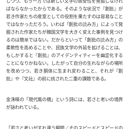
しつつ、もう一方では新しい文学の感受性を発掘しなけれ
ばならなかったからである。そのような状況で『創批』が
若き作家たちの産室としての役割を果たすのは容易なこと
ではなかっただろう。いわば「創批の読み方」によって発
掘された作家たちが韓国文学を大きく変えた事例を見つけ
るのは簡単ではない。だからといって「創批の読み方」の
柔軟性を高めることや、民族文学の外延を拡げることは、
もしかすると『創批』のアイデンティティーを幽霊化する
ことになりかねない。したがって自分の生れながらの場所
を改めつつ、若き胴体に生まれ変わること、それが『創
批』や『文社』の前に残された二重の課題である。
金洙暎の「現代風の橋」という詩には、若さと老いの境界
が詠われている。
「若さと老いがすれ違う瞬間／そのスピードとスピードの