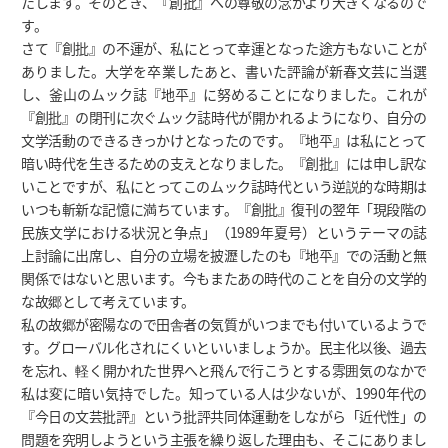
たします。そのとき、『創批』への尊敬の念がより大きくなるので
す。
さて『創批』の不運が、私にとって幸運となった途方もないことが
ありました。大学を卒業したあと、書いた評論が新春文芸に当選
し、釜山のムック誌『地平』に努めることになりました。これが
『創批』の閉刊に次ぐムック誌時代が開かれるようになり、自分の
文学活動のできるきっかけとなったのです。『地平』は私にとって
暗い時代を生きるための支えとなりました。『創批』には申し訳な
いことですが、私にとってこのムック誌時代という逆説的な時期は
いつも斬新な記憶に満ちています。『創批』復刊の翌年「現段階の
民族文学における状況と争点」（1989年夏号）というテーマの誌
上討論に出席し、自分の立場を披瀝したのも『地平』での活動と無
関係ではないと思います。今もまたあの時代のことを自分の文学的
な故郷として考えています。
私の故郷が密陽なので田舎者の気質がいつまでも付いているようで
す。グローバル化されにくいといいましょうか。民主化以後、過去
を忘れ、軽く開かれた世界へと飛んで行こうとする雰囲気のなかで
私は変に暗い気持でした。知っている人は少ないが、1990年代の
『今日の文芸批評』という批評共同体運動をしながら「近代性」の
問題を究明しようという主張を繰り返した理由も、そこにありまし