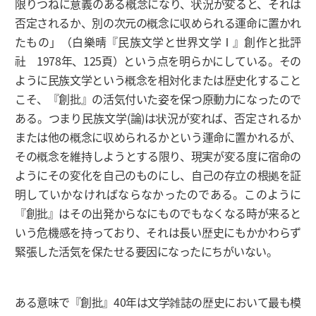
限りつねに意義のある概念になり、状況が変ると、それは
否定されるか、別の次元の概念に収められる運命に置かれ
たもの」（白樂晴『民族文学と世界文学Ⅰ』創作と批評
社 1978年、125頁）という点を明らかにしている。その
ように民族文学という概念を相対化または歴史化すること
こそ、『創批』の活気付いた姿を保つ原動力になったので
ある。つまり民族文学(論)は状況が変れば、否定されるか
または他の概念に収められるかという運命に置かれるが、
その概念を維持しようとする限り、現実が変る度に宿命の
ようにその変化を自己のものにし、自己の存立の根拠を証
明していかなければならなかったのである。このように
『創批』はその出発からなにものでもなくなる時が来ると
いう危機感を持っており、それは長い歴史にもかかわらず
緊張した活気を保たせる要因になったにちがいない。
ある意味で『創批』40年は文学雑誌の歴史において最も模