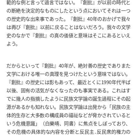
範的な例と言って過言ではない。『創批』が以前の時代と
の断絶を決定的なものにしたという点においてそれは一つ
の歴史的な出来事であった。『創批』40年のおかげで我々
は再び『創批』以前に戻ることはないだろう。我々の文学
史のなかで『創批』の真の価値と意味はそこにあるといえ
よう。
だからといって『創批』40年が、絶対善の歴史でありまた
文学における唯一の真理を見つけたという意味ではない。
『創批』の歴史には影もあって、最近とくに1990年代半ば
以後、固有の活気がなくなったのも事実である。これはす
でに幾人の指摘したように民族文学論の誕生過程にその起
源があるかも知れない。民族文学論は出発から「民族の主
体的生存と大多数の構成員の福祉などが脅かされていると
いう危機意識」（白樂晴、同書）に焦点をしぼっており、
その危機の具体的な内容を分断と反民主․反民衆的権力の