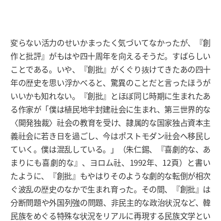
変らない活力のせいかまったく気づいてなかったが、『創
作と批評』がもはや四十周年を向えるそうだ。すばらしい
ことである。いや、『創批』がくぐり抜けてきたあの四十
年の歴史を思い浮かべると、驚異のことだと言ったほうが
いいかも知れない。『創批』とほぼ同じ時期に生まれたあ
る作家が「僕は植民地半封建社会に生まれ、第三世界的な
〈開発独裁〉社会の教育を受け、隷属的な国家独占資本主
義社会に若き日を過ごし、今はポストモダン社会へ移民し
ていく。僕は混乱している。」（朱仁錫、『喜劇的な、あ
まりにも喜劇的な』、ヨロム社、1992年、12頁）と書い
たように、『創批』もやはりそのような劇的な転倒が相次
ぐ波乱の歴史のなかで生まれ育った。その間、『創批』は
分断問題や外国列強の問題、非民主的な政治状況など、韓
民族をめぐる特殊な状況をリアルに再現する民族文学とい