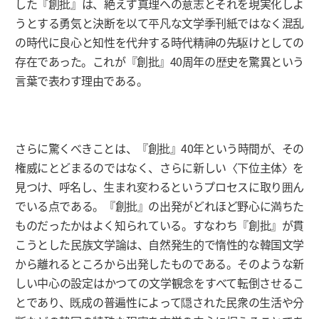
した『創批』は、絶えず真理への意志とそれを現実化しよ
うとする勇気と決断を以て平凡な文学季刊紙ではなく混乱
の時代に良心と知性を代弁する時代精神の先駆けとしての
存在であった。これが『創批』40周年の歴史を驚異という
言葉で表わす理由である。
さらに驚くべきことは、『創批』40年という時間が、その
権威にとどまるのではなく、さらに新しい〈下位主体〉を
見つけ、呼名し、生まれ変わるというプロセスに取り囲ん
でいる点である。『創批』の出発がどれほど野心に満ちた
ものだったかはよく知られている。すなわち『創批』が貫
こうとした民族文学論は、自然発生的で惰性的な韓国文学
から離れるところから出発したものである。そのような新
しい中心の設定はかつての文学観念をすべて転倒させるこ
とであり、既成の普遍性によって隠された民衆の生活や分