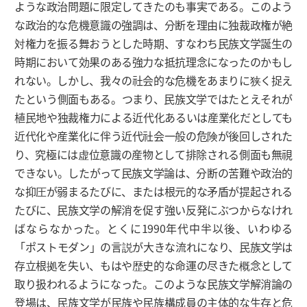
ような政治問題に限定してきたのも事実である。このよう
な政治的な危機意識の強調は、分断を理由に独裁政権が絶
対権力を振る舞おうとした時期、すなわち民族文学誕生の
時期において効果のある強力な抵抗理念になったのかもし
れない。しかし、我々の社会的な危機をあまりに狭く捉え
たという側面もある。つまり、民族文学ではたとえそれが
植民地や独裁権力による近代化あるいは産業化だとしても
近代化や産業化に伴う近代社会一般の危険が後回しされた
り、究極には虚位意識の産物として排除される側面も無視
できない。したがって民族文学論は、分断の苦難や政治的
な抑圧が弱まるたびに、または根元的な矛盾が提起される
たびに、民族文学の解消を促す強い反発にぶつからなけれ
ばならなかった。とくに1990年代中半以後、いわゆる
「ポストモダン」の言説が大きな流れになり、民族文学は
存立根拠を失い、もはや歴史的な命運の尽きた概念として
取り扱われるようになった。このような民族文学解消論の
登場は、民族文学が民族や民族構成員の主体的な生存と危