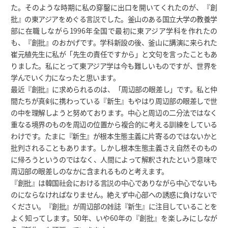
た。そのような時期に私の穿鑿に出口を開いてくれたのが、『創
批』の東アジアをめぐる言説でした。釜山のある国立大学の教養学
部に在職しながら1996年全国で最初に東アジア学科を作れたの
も、『創批』のおかげです。学科新設の後、釜山に講演に来られた
崔元植先生に私が「先生の責任ですから」と文句を言ったこともあ
りました。私にとって東アジア学は今も難しいものですが、世界を
学んでいく力になったと思います。
最近『創批』に求められるのは、「周辺部の眼差し」です。私と仲
間たちが真剣に携わっている『新生』もやはり周辺部の眼差しで世
の中を理解しようと努めております。中心と周辺の二分法ではなく
重なる境界のものを周辺の位置から複合的に考える訓練をしている
わけです。たまに『新生』が根本生態主義に片寄るのではないかと
批判されることもあります。しかし根本生態主義さえ自然そのもの
に帰ろうというのではなく、人間によって解釈されたという意味で
周辺部の眼差しのなかに含まれるものと考えます。
『創批』は韓国社会における言説の中心でありながら中心でないも
のにならなければなりません。絶えず中心部への誘惑に負けないで
ください。『創批』が周辺部の雑誌『新生』に注目していることを
よく知ってします。50年、いや60年の『創批』を楽しみにしなが