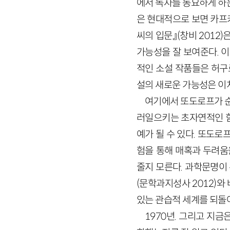
에서 독자를 동요하게 하
은 현대적으로 보면 카프
씨의 입문』
(창비
2012
)
은
가능성을 잘 보여준다. 
적인 소설 작품들은 허구
설의 새로운 가능성은 이처
여기에서 또도로프가 순
러일으키는 초자연적인 힘
예가 될 수 있다. 또도
험을 통해 매혹과 두려움
줄지 모른다. 과학문명이
(문학과지성사
2012
)
와
있는 관습적 세계를 되돌
1970
년. 그리고 지금