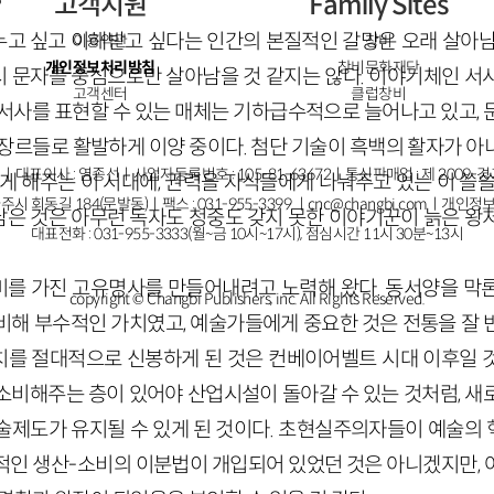
고객지원
Family Sites
?
고 싶고 이해받고 싶다는 인간의 본질적인 갈망은 오래 살아남
이용약관
창비
개인정보처리방침
창비문화재단
 문자를 중심으로만 살아남을 것 같지는 않다. 이야기체인 서
고객센터
클럽창비
 서사를 표현할 수 있는 매체는 기하급수적으로 늘어나고 있고, 
 장르들로 활발하게 이양 중이다. 첨단 기술이 흑백의 활자가 아
ㅣ대표이사 : 염종선ㅣ사업자등록번호 : 105-81-63672ㅣ통신판매업 : 제 2009-
게 해주는 이 시대에, 권력을 자식들에게 나눠주고 있는 이 쓸
주시 회동길 184(문발동)ㅣ팩스 : 031-955-3399 ㅣ
cnc@changbi.com
ㅣ개인정보
 남은 것은 아무런 독자도 청중도 갖지 못한 이야기꾼이 늙은 왕
대표전화 : 031-955-3333(월~금 10시~17시), 점심시간 11시 30분~13시
를 가진 고유명사를 만들어내려고 노력해 왔다. 동서양을 막
copyright © Changbi Publishers, inc. All Rights Reserved.
비해 부수적인 가치였고, 예술가들에게 중요한 것은 전통을 잘 
를 절대적으로 신봉하게 된 것은 컨베이어벨트 시대 이후일 
소비해주는 층이 있어야 산업시설이 돌아갈 수 있는 것처럼, 새
술제도가 유지될 수 있게 된 것이다. 초현실주의자들이 예술의
적인 생산-소비의 이분법이 개입되어 있었던 것은 아니겠지만, 