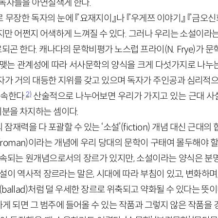
 독자들을 아연실색게 한다.
 무장한 독자의 눈에 『요재지이』나 『우게쯔 이야기』 『금오신
지만 어쩐지 어색하게 느껴질 수 있다. 그러나 우리는 소설이라는
매료되곤 한다. 캐나다의 문학비평가 노스럽 프라이(
N
.
Frye
)가 
 맺는 관계성에 따라 서사문학의 양식을 크게 다섯가지로 나누
자가 거의 대등한 지위를 갖고 있으며 독자가 주인공과 심리적으
2)
 속한다.
산술적으로 나누어보면 우리가 가지고 있는 근대 사
지분을 차지하는 셈이다.
잠재력을 다 포괄할 수 있는 ‘소설’(
fiction
) 개념 대신 근대의
roman
)이라는 개념에 우리 당대의 문학이 구태여 몰두해야 할
지속되는 원개념으로서의 장르가 있지만, 소설이라는 양식은 분
설이 역사적 장르라는 말은, 시대에 따라 부침이 있고, 변화하며
(
ballad
)처럼 덜 우세한 장르로 위축되고 약화될 수 있다는 뜻이
게 되면 그 범주에 들어올 수 있는 작품과 그렇지 않은 작품을 