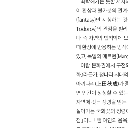
쇠락해가는 듯한 서사
이 환상과 불가분의 관계
(
fantasy
)만 지칭하는 
Todorov
)의 관점을 빌
다. 즉 자연의 법칙밖에
때 환상에 반응하는 방식에
있고, 독일의 메르헨(
M
ä
r
아랍 문화권에서 구전되
화』라든가, 청나라 시대의
아끼나리
(
上田秋成
)
가 
면 인간이 상상할 수 있
자연에 깃든 정령을 믿는
살아가는 국화꽃의 정령이
점」이나 「뱀 여인의 음욕