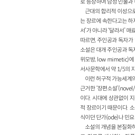
로 등장하여 남성 인물과
근대의 합리적 이성으로
는 장르에 속한다고는 하
서’가 아니라 ‘달라서’ 
따르면, 주인공과 독자가
소설은 대개 주인공과 독
위모방,
low
mimetic
)에
서사문학에서 약
1
/
5
의 
이런 허구적 가능세계의 
근거한 ‘장편소설’(
novel
/
이다. 시대에 상관없이 
적 장르이기 때문이다. 소
식이던 단가(
ode
)나 민요
소설의 개념을 본질화하