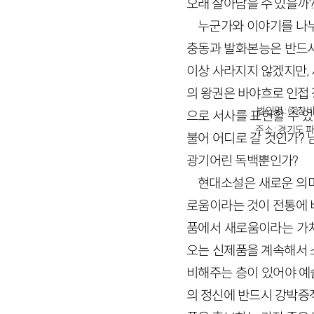
오래 살아남을 수 있을까
누군가와 이야기를 나누
충동과 발화본능은 반드시
이상 사라지지 않겠지만,
의 왕권은 바야흐로 인접
법인명 : ㈜창비
으로 서사를 표현할 수 있
주소 : 경기도 파
불어 어디로 갈 것인가?
광기어린 독백뿐인가?
현대소설은 새로운 의미
로움이라는 것이 전통에 
품에서 새로움이라는 가치
오는 신제품을 계속해서 
비해주는 층이 있어야 예
의 정신에 반드시 강박증