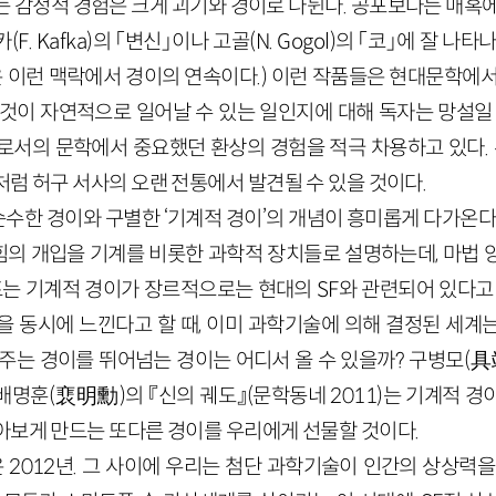
는 감정적 경험은 크게 괴기와 경이로 나뉜다. 공포보다는 매혹에
카(
F
.
Ka
f
ka
)의 「변신」이나 고골(
N
.
Gogol
)의 「코」에 잘 나타나
 이런 맥락에서 경이의 연속이다.) 이런 작품들은 현대문학에서
이것이 자연적으로 일어날 수 있는 일인지에 대해 독자는 망설일 
로서의 문학에서 중요했던 환상의 경험을 적극 차용하고 있다. 
럼 허구 서사의 오랜 전통에서 발견될 수 있을 것이다.
수한 경이와 구별한 ‘기계적 경이’의 개념이 흥미롭게 다가온다.
의 개입을 기계를 비롯한 과학적 장치들로 설명하는데, 마법 
로프는 기계적 경이가 장르적으로는 현대의
SF
와 관련되어 있다고
을 동시에 느낀다고 할 때, 이미 과학기술에 의해 결정된 세계
 주는 경이를 뛰어넘는 경이는 어디서 올 수 있을까? 구병모
(
具
 배명훈
(
裵明勳
)
의 『신의 궤도』
(문학동네
2011
)
는 기계적 경
아보게 만드는 또다른 경이를 우리에게 선물할 것이다.
은
2012
년. 그 사이에 우리는 첨단 과학기술이 인간의 상상력을