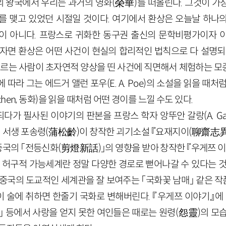
의 왕국에서 우리는 과거의 영화
(
榮華
)
를 떠올린다. 그것이 가
를 맺고 있었던 시절일 것이다. 여기에서 환상은 오늘날 하나
것이 아니다. 프랑스로 귀화한 동구권 출신의 문학비평가이자 
리자면 환상은 어떤 사건이 현실의 합리적인 법칙으로 다 설명되
 모르는 사람이 초자연적 양상을 띤 사건에 직면해서 체험하는 모
 따라 그는 에드거 앨런 포우(
E
.
A
.
Poe
)의 소설을 읽을 때처
chen
,
동화
)을 읽을 때처럼 어떤 경이를 느낄 수도 있다.
다가 필사된 이야기의 판본을 프랑스 학자 앙뚜안 갈랑(
A
.
Ga
 서생 포송령
(
蒲松齡
)
이 창작한 괴기소설 『요재지이
(
聊齋志
중국의 「전등신화
(
剪燈新話
)
」의 영향을 받아 창작한 『우게쯔 
는 허구적 가능세계란 정말 다양한 경로로 뻗어나갈 수 있다는 것
 중국의 도교적인 세계관을 잘 보여주는 「국화꽃 남매」 같은 
 술에 취하면 한줄기 국화로 변해버린다. 『우게쯔 이야기』에
」 등에서 사랑을 얻지 못한 여인들은 때로는 원령
(
怨靈
)
의 모