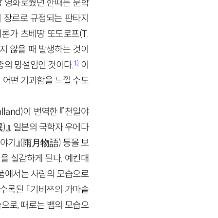
장 영화로웠던 한때는 문학
의 장르로 규정되는 판타지
이론가 츠베땅 또도로프(
T
.
지 않을 때 발생하는 것이
1)
종의 망설임인 것이다.
이
럼 어떤 기괴함을 느낄 수도
lland
)이 번역한 『천일야
異
)
』, 일본의 국학자 우에다
이야기』
(
雨月物語
)
등을 보
을 실감하게 된다. 예컨대
작품에서는 사람의 모습으로
 수록된 「기비쯔의 가마솥
습으로, 때로는 뱀의 모습으