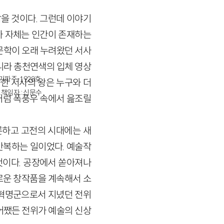
을 것이다. 그런데 이야기
사 자체는 인간이 존재하는
문학이 오래 누려왔던 서사
니라 총천연색의 입체 영상
경기파주-1928호
쓸한 서사의 왕은 누구와 더
책임자 : 신문수
처럼 폭풍우 속에서 읊조릴
론하고 고전의 시대에는 새
반복하는 일이었다. 예술작
것이다. 공장에서 쏟아져나
로운 창작품을 계속해서 소
 혁명군으로서 지녔던 전위
어쨌든 전위가 예술의 신상