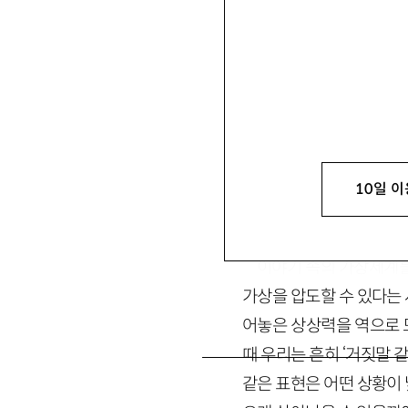
허윤진
許允
溍
문학평론가. 평론집 『5시 57
10일 이
놀라운 이야기
이야기 속의 가상세계를
가상을 압도할 수 있다는
어놓은 상상력을 역으로 
때 우리는 흔히 ‘거짓말 같다
같은 표현은 어떤 상황이