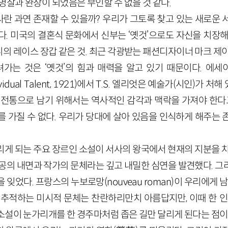
명찰과 완장이 되었음은 부인할 수 없을 것 같다.
란 과연 존재할 수 있을까? 우리가 그토록 찾고 있는 새로운 
다. 미국의 결혼식 문화에서 신부는 ‘옛것’으로도 자신을 치장해
의 레이스 장갑 같은 것. 최근 각광받는 패션디자이너 마크 
가는 것은 ‘옛것’의 힘과 매력을 알고 있기 때문이다. 에세
vidual
Talent
,
1921
)에서
T
.
S
. 엘리엇은 예술가(시인)가 처해
 전통으로 남기 위해서는 역사적인 감각과 맥락을 가져야 한다고
를 가질 수 없다. 우리가 당대에 살아 있음을 인식하게 해주는 
리게 되는 주요 장르인 소설이 서사의 왕국에서 현재의 지분을 차
인공의 내면과 작가의 문체라는 깊고 내밀한 심연을 발견했다. 그
을 잊었다. 프랑스의 누보로망(
nouveau
roman
)이 우리에게 남
 추적하는 미시적 문체는 찬란하리만치 아름답지만, 이때 한 인
소설이 눈가리개를 한 경주마처럼 좁은 길만 달리게 된다는 점이