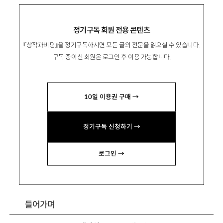
‘운동권 문화’와 운동하는 삶의 문화
정기구독 회원 전용 콘텐츠
『창작과비평』을 정기구독하시면 모든 글의 전문을 읽으실 수 있습니다.
구독 중이신 회원은 로그인 후 이용 가능합니다.
柳淨拮
유정길
지혜공유협동조합 이사장. 정토회 에코붓다, 전
10일 이용권 구매 →
국귀농운동본부, 한살림, 모심과살림연구소 이사.
저서 『생태사회와 녹색불교』 공저
『세계 어디에
정기구독 신청하기 →
도 내 집이 있다』
『
몸-
마음 에콜로지』
『녹색당과
로그인 →
녹색정치』
등이 있음. ecogil21@naver.com
들어가며