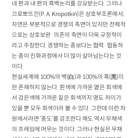
네 편과 내 편의 흑백논리를 강요받는다. 그러나
끄로뽀뜨낀(
P
.
A
.
Kropotkin
)은 상호부조론에서,
자연은 부분적으로 경쟁의 측면이 있지만 전체적
으로는 상호보완
·
의존의 측면이 더욱 규정적이
라고 주장한다. 경쟁하는 종보다는 협력
·
협동하
는 종이 진화과정에서 더 많이 살아남는다는 것
이다.
현실세계에
100
%의 백
(
白
)
과
100
%의 흑
(
黑
)
이
란 존재하지 않는다. 흰색에 가까운 옅은 회색에
서 검은색에 가까운 짙은 회색까지 명도 차이가
있을 뿐 모두 회색이라 볼 수 있다. 그런데 이런 차
원에서라면 ‘중도’를 강조한다 해도 역시 무채색
의 프레임에 머무는 것이다. 그러나 현실은 무채