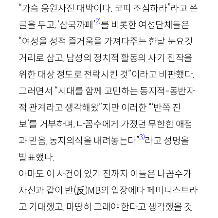
“가슴 응원사진 대박이다. 코피 조심하라”라고 쓴
2)
글을 두고, ‘삼국까페’
를 비롯한 여성단체들은
“여성을 성적 즐거움을 가져다주는 한낱 눈요깃
거리로 삼고, 남성의 정치적 활동의 사기 진작을
위한 대상 정도로 전락시킨 것”이라고 비판했다.
그러면서 “시대를 함께 고민하는 동지적-동반자
적 관계라고 생각해왔”지만 이러한 “‘반쪽 진
보’를 거부하며, 나꼼수에게 가졌던 무한한 애정
3)
과 믿음, 동지의식을 내려놓는다”
라고 성명을
발표했다.
아마도 이 사건이 있기 전까지 이들은 나꼼수가
자신과 같이 반
(
反
)
MB
의 입장에다 페미니스트라
고 기대했고, 마땅히 그래야 한다고 생각했을 것