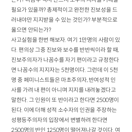
필요가 있을까? 총제적이고 완전한 진보성을 드
러내야만 지지받을 수 있는 것인가? 부분적으로
옳으면 안되는가?
사고실험을 한번 해보자. 여기
1
만명의 사람이 있
다. 편의상 그중 진보와 보수를 반반씩이라 할 때,
진보주의자가 나꼼수를 자기 편이라고 규정한다
면 나꼼수의 지지자는
5
천명이다. 그런데 이
5
천
명 중 페미니스트들은 마초주의자, 반여성적 인
사를 가려 내 편이 아니며 지지를 내려놓겠다고
말한다. 그 인원이 또 반이라고 한다면
2500
명이
된다. 이에 더해 성적 소수자의 인권을 주장하는
성평등주의자의 입장에서 변별하려 한다면
2500
명의 반인
1250
명이 떨어져나갈 것이다. 여