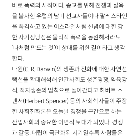
바로 폭력의 시작이다. 종교를 위해 전쟁과 살육
을 불사한 유럽의 남미 선교사들이나 팔레스타인
을 폭격하고 있는 이스라엘처럼 신념에 대한 강
한 자기정당성은 물리적 폭력을 동원해서라도
‘나처럼 만드는 것’이 상대를 위한 길이라고 생각
한다.
다윈(
C
.
R
.
Darwin
)의 생존과 진화에 대한 자연선
택설을 확대해석해 인간사회도 생존경쟁, 약육강
식, 적자생존의 법칙으로 돌아간다고 허버트 스
펜서(
Herbert
Spencer
) 등의 사회학자들이 주장
한 사회진화론은 오늘날 경쟁을 근간으로 하는
산업사회의 중요한 이념적 토대가 되었다. 경쟁
과 갈등, 대립이 극단화된 시기일수록 사람들은