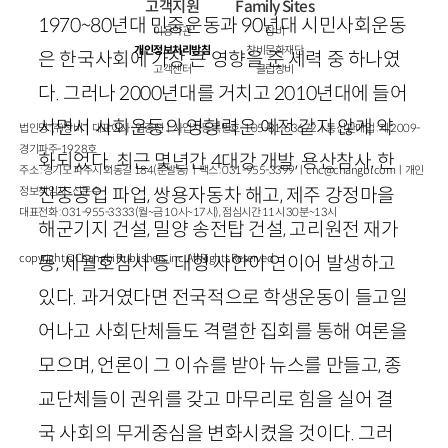
고객지원
Family Sites
1970
~
80
년대 민중운동과
90
년대 시민사회운동
이용약관
창비
개인정보처리방침
창비문화재단
은 한국사회에 가장 큰 영향을 준 세력 중 하나였
고객센터
클럽창비
다. 그러나
2000
년대를 거치고
2010
년대에 들어
서면서 사회운동의 영향력은 예전 같지 않게 약
법인명 : ㈜창비ㅣ대표이사 : 염종선ㅣ사업자등록번호 : 105-81-63672ㅣ통신판매업 : 제 2009-
경기파주-1928호
화되었다. 최근 몇년간
4
대강 개발, 용산참사, 한
주소 : 경기도 파주시 회동길 184(문발동)ㅣ팩스 : 031-955-3399 ㅣ
cnc@changbi.com
ㅣ개인
진중공업 파업, 쌍용자동차 해고, 제주 강정마을
정보책임자 : 신문수
대표전화 : 031-955-3333(월~금 10시~17시), 점심시간 11시 30분~13시
해군기지 건설, 밀양 송전탑 건설, 고리원전 재가
동, 세월호참사 등 대형 사안이 연이어 발생하고
copyright © Changbi Publishers, inc. All Rights Reserved.
있다. 과거였다면 전국적으로 학생운동이 들고일
어나고 사회단체들도 격렬한 집회를 통해 여론을
모으며, 언론이 그 이슈를 받아 뉴스를 만들고, 종
교단체들이 권위를 갖고 마무리로 힘을 실어 결
국 사회의 무게중심을 변화시켰을 것이다. 그러