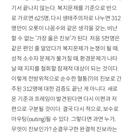
기서 끝나지 않는다. 복지문제를 기준으로 반으
로 가르면
625
명, 다시 생태주의자로 나누면
312
명만이 오롯이 나꼼수와 같은 생각을 갖는, 비난
할 수 없는 ‘가장 옳은 진보’가 된다. 처음
5
천명은
같은 편인 줄 알았다가 복지문제가 논쟁이 될 때,
성적 소수자 문제가 불거질 때, 환경문제가 나타
날 때 지지를 철회할 잠재적 대상이 되는 것이다.
이렇게 전방위적으로 순수한 혈통(?)의 진보로 간
주된
312
명에 대한 검증도 끝난 게 아니다. 새로
운 기준과 프레임이 발견된다면 다시 이편과 저
편으로 구분될 것이다. 결국 다시 적으로, 보수로
아우팅(
outing
)될 수 있다. 그렇다면 과연 누가,
무엇이 진보인가? 순결무구한 완결적 진보라는