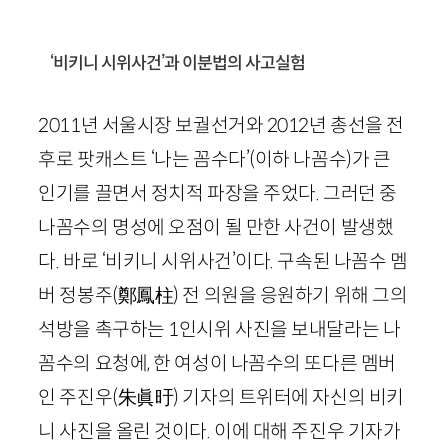
‘비키니 시위사건’과 이분법의 사고실험
2011
년 서울시장 보궐선거와
2012
년 총선을 전
후로 팟캐스트 ‘나는 꼼수다’
(이하 나꼼수)
가 큰
인기를 끌면서 정치적 파장을 주었다. 그러던 중
나꼼수의 명성에 오점이 될 만한 사건이 발생했
다. 바로 ‘비키니 시위사건’이다. 구속된 나꼼수 멤
버 정봉주
(
鄭鳳柱
)
전 의원을 응원하기 위해 그의
석방을 촉구하는
1
인시위 사진을 보내달라는 나
꼼수의 요청에, 한 여성이 나꼼수의 또다른 멤버
인 주진우
(
朱眞旴
)
기자의 트위터에 자신의 비키
니 사진을 올린 것이다. 이에 대해 주진우 기자가