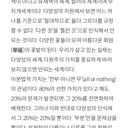
색이 아니고 유채색의 세계, 컬러의 세계이며 무
지개세계이다. 다양성의 차원에서 보면 어느 하
나를 기준으로 ‘절대적으로’ 옳다 그르다를 규정
할 수 없다. ‘다른 것’을 ‘틀린 것’으로 인식해서 안
되는 것이다. 다양한 꽃들이 모여 아름다운 화엄
(
華嚴
)
의 꽃밭이 된다. 우리가 살고 있는 실제는
다양성의 세계, 다원주의 가치를 중요하게 바라
보지 않으면 안되는 세계이다.
이분법적 가치는 ‘전부 아니면 무’(
all
or
nothing
)
의 관념이다.
80
%의 선한 가치가 있다고 해도
20
%의 문제가 발견되면, 그
20
%를 전면화하여
배제한다. 그러나 이와 반대로 다양성의 인식에
서 그
20
%는
20
%일 뿐이다. ‘부분’만을 문제삼을
뿐이다. 부분적인 다름이나 오류를 그의 전체로