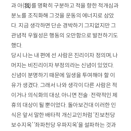
과 아
(
我
)
를 명확히 구분하고 적을 향한 적개심과
분노를 조직화해 그것을 운동의 에너지로 삼았
다. 지금 생각하면 단순 경박하기 그지없지만 그
관념적 우월성은 행동의 오만함으로 발전하기도
했다.
당시 나는 내 편에 선 사람은 진리이자 정의며, 나
머지는 비진리이자 부정의라는 신념이 있었다.
신념이 분명하기 때문에 일생을 투여해야 할 이
유가 생겼다. 그래서 나와 생각이 다른 사람은 적
이거나 의식화의 대상, 아니면 전술
·
전략적인 제
휴의 대상이 될 뿐이었다. 돌아보건대 이러한 인
식은 앞서 말한 배타적 개신교인처럼 ‘진보천당
보수지옥’ ‘좌파천당 우파지옥’을 설파하는 것과