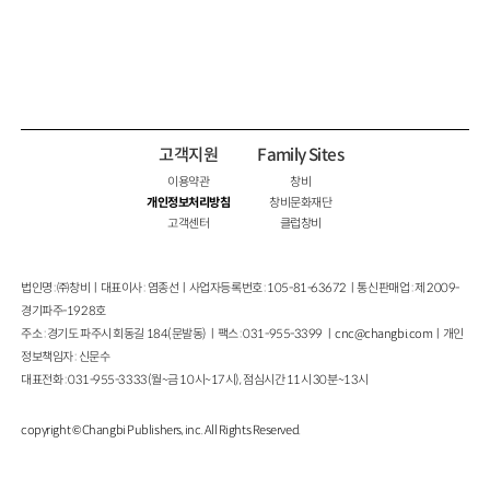
고객지원
Family Sites
이용약관
창비
개인정보처리방침
창비문화재단
고객센터
클럽창비
법인명 : ㈜창비ㅣ대표이사 : 염종선ㅣ사업자등록번호 : 105-81-63672ㅣ통신판매업 : 제 2009-
경기파주-1928호
주소 : 경기도 파주시 회동길 184(문발동)ㅣ팩스 : 031-955-3399 ㅣ
cnc@changbi.com
ㅣ개인
정보책임자 : 신문수
대표전화 : 031-955-3333(월~금 10시~17시), 점심시간 11시 30분~13시
copyright © Changbi Publishers, inc. All Rights Reserved.