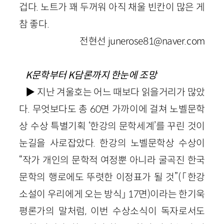
겁다. 노트가 꽤 두꺼워 아직 채울 빈칸이 많은 게
참 좋다.
전현선 junerose81@naver.com
K문학부터 K담론까지 한눈에 조망
▶ 지난 겨울호는 어느 때보다 읽을거리가 많았
다. 무엇보다도 총 60면 가까이에 걸쳐 노벨문학
상 수상 특별기획 ‘한강의 문학세계’를 꾸린 것이
눈길을 사로잡았다. 한강의 노벨문학상 수상이
“작가 개인의 문학적 여정뿐 아니라 굴곡진 한국
문학의 행로에도 뚜렷한 이정표가 될 것”(「한강
소설이 우리에게 오는 방식」 17면)이라는 한기욱
평론가의 말처럼, 이번 수상소식이 독자로서도