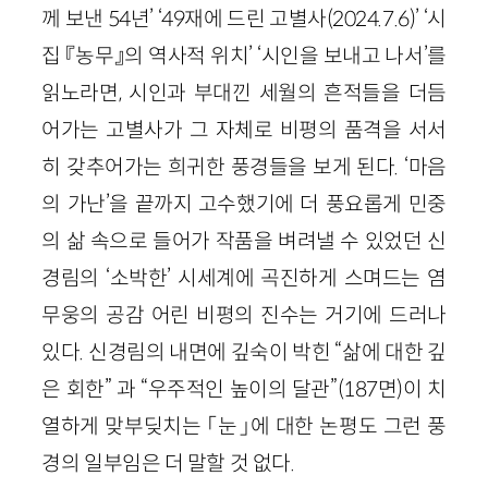
께 보낸 54년’ ‘49재에 드린 고별사(2024.7.6)’ ‘시
집 『농무』의 역사적 위치’ ‘시인을 보내고 나서’를
읽노라면, 시인과 부대낀 세월의 흔적들을 더듬
어가는 고별사가 그 자체로 비평의 품격을 서서
히 갖추어가는 희귀한 풍경들을 보게 된다. ‘마음
의 가난’을 끝까지 고수했기에 더 풍요롭게 민중
의 삶 속으로 들어가 작품을 벼려낼 수 있었던 신
경림의 ‘소박한’ 시세계에 곡진하게 스며드는 염
무웅의 공감 어린 비평의 진수는 거기에 드러나
있다. 신경림의 내면에 깊숙이 박힌 “삶에 대한 깊
은 회한” 과 “우주적인 높이의 달관”(187면)이 치
열하게 맞부딪치는 「눈」에 대한 논평도 그런 풍
경의 일부임은 더 말할 것 없다.