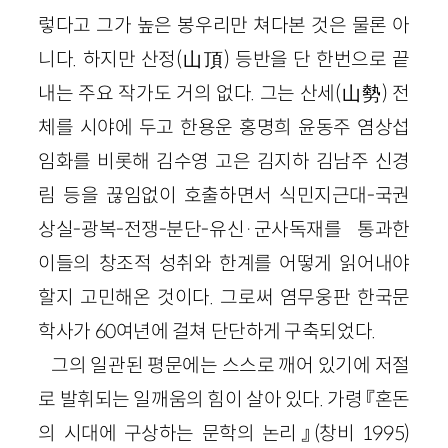
렇다고 그가 높은 봉우리만 쳐다본 것은 물론 아
니다. 하지만 산정(山頂) 등반을 단 한번으로 끝
내는 주요 작가도 거의 없다. 그는 산세(山勢) 전
체를 시야에 두고 한용운 홍명희 윤동주 염상섭
임화를 비롯해 김수영 고은 김지하 김남주 신경
림 등을 끊임없이 호출하면서 식민지근대-국권
상실-광복-전쟁-분단-유신·군사독재를 통과한
이들의 창조적 성취와 한계를 어떻게 읽어내야
할지 고민해온 것이다. 그로써 염무웅판 한국문
학사가 60여년에 걸쳐 단단하게 구축되었다.
그의 일관된 평문에는 스스로 깨어 있기에 저절
로 발휘되는 일깨움의 힘이 살아 있다. 가령 『혼돈
의 시대에 구상하는 문학의 논리』(창비 1995)