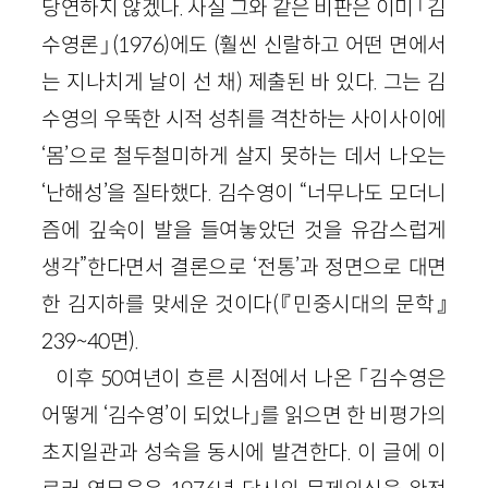
당연하지 않겠나. 사실 그와 같은 비판은 이미 「김
수영론」(1976)에도 (훨씬 신랄하고 어떤 면에서
는 지나치게 날이 선 채) 제출된 바 있다. 그는 김
수영의 우뚝한 시적 성취를 격찬하는 사이사이에
‘몸’으로 철두철미하게 살지 못하는 데서 나오는
‘난해성’을 질타했다. 김수영이 “너무나도 모더니
즘에 깊숙이 발을 들여놓았던 것을 유감스럽게
생각”한다면서 결론으로 ‘전통’과 정면으로 대면
한 김지하를 맞세운 것이다(『민중시대의 문학』
239~40면).
이후 50여년이 흐른 시점에서 나온 「김수영은
어떻게 ‘김수영’이 되었나」를 읽으면 한 비평가의
초지일관과 성숙을 동시에 발견한다. 이 글에 이