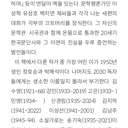
하여」 등이 연달아 맥을 잇는다. 문학평론가인 이
성혁 유성호 백지연 제씨들과 각각 나눈 세편의
대화가 각부의 끄트머리를 장식한다. 그 자신의
문학관·시국관과 함께 온몸으로 통과한 20세기
한국문단사와 그 이면의 진실을 두루 증언하는
발언들이다.
이 책에서 다룬 작가 중 가장 어린 이가 1950년
생인 정호승과 박해석이다. 나머지도 2030 독자
들에게는 생소한 이름일지 몰라서 부기한다. 김
수영(1921~68) 강민(1933~2019) 고은(1933~ )
민영(1934~ ) 신경림(1935~2024) 김지하
(1941~2022) 이성선(1941~2001) 김남주
(1945~94). 소설가로는 송기숙(1935~2021)이