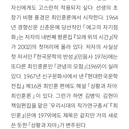
자신에게도 고스란히 적용되지 싶다. 선생의 초
창기 비평 풍경은 최인훈론에서 시작한다. 1964
년 경향신문 신춘문예 당선작인 「에고의 자기점
화」는 저자의 네번째 평론집 『모래 위의 시간』(작
가 2002)의 첫머리에 올라 있다. 저자의 사실상
첫 저서인 『한국문학의 반성』(민음사 1976)에는
또다른 최인훈론인 「관념의 모험」(1969)이 실려
있다. 1967년 신구문화사에서 낸 『현대한국문학
전집』 제16권 최인훈 편에도 해설 「상황과 자아:
최인훈론」이 있다. 그런가 하면 김병익·김현이
책임편집을 맡은 ‘우리시대의 작가연구총서’ 『최
인훈』(은애 1979)에도 제목은 같지만 거의 새로
쓴 듯한 「상황과 자아」가 변주된다.