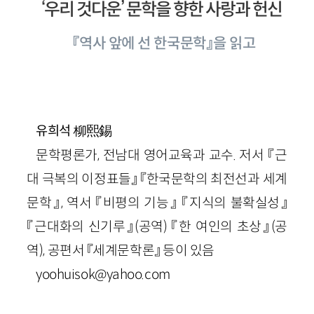
‘우리 것다운’ 문학을 향한 사랑과 헌신
『역사 앞에 선 한국문학』을 읽고
柳熙錫
유희석
문학평론가, 전남대 영어교육과 교수. 저서 『근
대 극복의 이정표들』 『한국문학의 최전선과 세계
문학』, 역서 『비평의 기능』 『지식의 불확실성』
『근대화의 신기루』(공역) 『한 여인의 초상』(공
역), 공편서 『세계문학론』 등이 있음
yoohuisok@yahoo.com