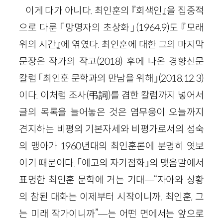
이게 다가 아니다. 최인훈의 『회색인』을 집중적
으로 다룬 「망명자의 초상화」(1964.9)도 『모래
위의 시간』에 엮였다. 최인훈에 대한 그의 마지막
문장은 작가의 작고(2018) 후에 나온 경향신문
칼럼 「최인훈 문학과의 만남을 위해」(2018.12.3)
이다. 이처럼 조사(弔詞)를 겸한 칼럼까지 넣어서
글의 목록을 늘어놓은 것은 염무웅이 오늘까지
견지하는 비평의 기본자세와 비평가로서의 성숙
의 맹아가 1960년대의 최인훈론에 분명히 엿보
이기 때문이다. 「에고의 자기점화」의 맺음말에서
표명한 최인훈 문학에 거는 기대—“자아와 상황
의 참된 대화는 이제부터 시작이니까. 최인훈, 그
는 미래 작가이니까”—는 어떤 면에서는 앞으로