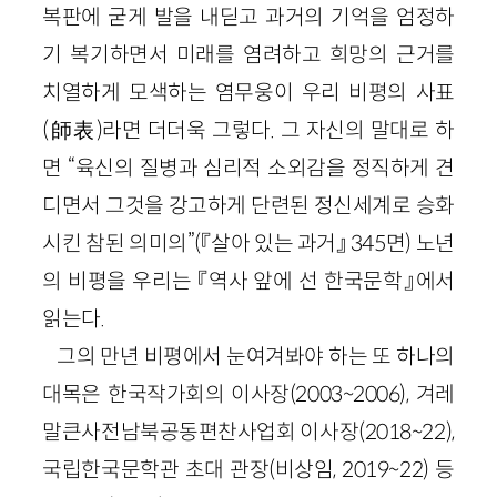
복판에 굳게 발을 내딛고 과거의 기억을 엄정하
기 복기하면서 미래를 염려하고 희망의 근거를
치열하게 모색하는 염무웅이 우리 비평의 사표
(師表)라면 더더욱 그렇다. 그 자신의 말대로 하
면 “육신의 질병과 심리적 소외감을 정직하게 견
디면서 그것을 강고하게 단련된 정신세계로 승화
시킨 참된 의미의”(『살아 있는 과거』 345면) 노년
의 비평을 우리는 『역사 앞에 선 한국문학』에서
읽는다.
그의 만년 비평에서 눈여겨봐야 하는 또 하나의
대목은 한국작가회의 이사장(2003~2006), 겨레
말큰사전남북공동편찬사업회 이사장(2018~22),
국립한국문학관 초대 관장(비상임, 2019~22) 등