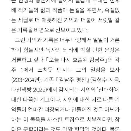
는 인생의 황혼기에 들어서 살갑게 부대낀 선후
배 작가들의 삶과 작품에 눈길을 주면서, 속절없
는 세월로 더 애틋해진 기억과 더불어 서릿발 같
은 기록을 비평으로 선보이고 있다.
그런 기억과 기록은 너무 다양해서 일일이 거론
하기 힘들지만 독자의 뇌리에 박힐 만한 문장은
거론하고 싶다. 「오늘 다시 호출된 김남주」의 각
주 1에서 스치듯 던지는 그의 일침을 보자
(203~204면). 기존 『김남주 평전』(김형수 지음,
다산책방 2022)에서 감지되는 시인의 ‘신화화’에
대한 따끔한 계고이다. 시인에 대한 서로 다른 기
억들이 얼마간 과장되거나 만들어진 것은 아닌가
하는 이 물음을 사소한 트집으로 치부한다면, 참
다운 문학이라는 것도 말짱 헛말일 것이다. 물론