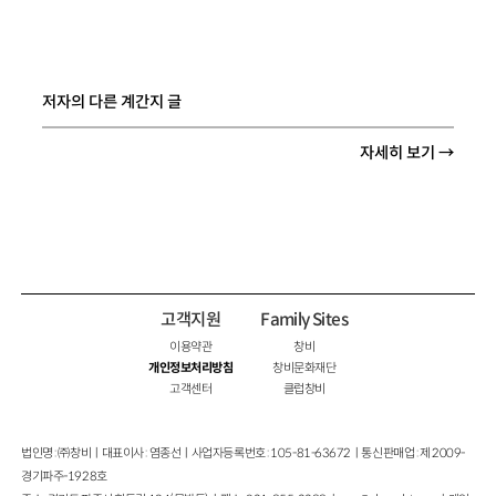
저자의 다른 계간지 글
자세히 보기 →
고객지원
Family Sites
이용약관
창비
개인정보처리방침
창비문화재단
고객센터
클럽창비
법인명 : ㈜창비ㅣ대표이사 : 염종선ㅣ사업자등록번호 : 105-81-63672ㅣ통신판매업 : 제 2009-
경기파주-1928호