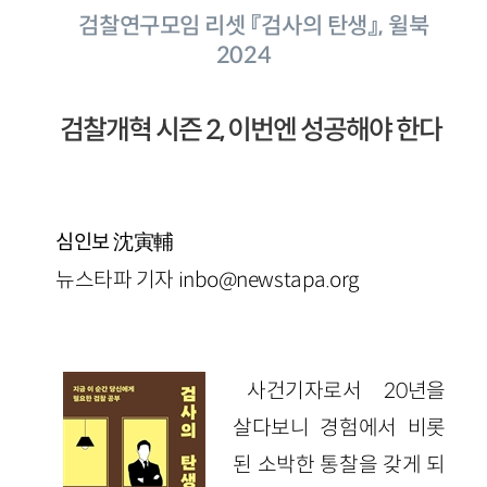
검찰연구모임 리셋 『검사의 탄생』, 윌북
2024
검찰개혁 시즌 2, 이번엔 성공해야 한다
沈寅輔
심인보
뉴스타파 기자 inbo@newstapa.org
사건기자로서 20년을
살다보니 경험에서 비롯
된 소박한 통찰을 갖게 되