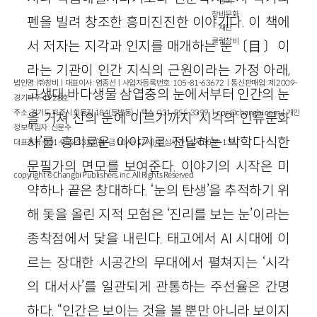
창비
창비문화
펜을 빌려 창조한 흥미진진한 이야기다. 이 책에
재단
클럽창비
서 저자는 지각과 인지를 매개하는 눈〔目〕이
라는 기관이 인간 지식의 근원이라는 가정 아래,
법인명 : ㈜창비ㅣ대표이사 : 염종선ㅣ사업자등록번호 : 105-81-63672ㅣ통신판매업 : 제 2009-
고생대 바다생물 삼엽충의 눈에서부터 인간의 눈
경기파주-1928호
주소 : 경기도 파주시 회동길 184(문발동)ㅣ팩스 : 031-955-3399 ㅣ
cnc@changbi.com
ㅣ개인
을 거쳐 신의 눈에 이르기까지 ‘시각의 인류문화
정보책임자 : 신문수
사’를 흥미로운 이야기로 전달하는 박학다식한
대표전화 : 031-955-3333(월~금 10시~17시), 점심시간 11시 30분~13시
문필가의 면모를 보여준다. 이야기의 시작은 미
copyright © Changbi Publishers, inc. All Rights Reserved.
약하나 끝은 창대하다. ‘눈의 탄생’을 추적하기 위
해 돛을 올린 지적 모험은 ‘진리를 보는 눈’이라는
종착점에서 닻을 내린다. 태고에서 AI 시대에 이
르는 장대한 시공간의 무대에서 펼쳐지는 ‘시각
의 대서사’를 일관되게 관통하는 주선율은 간명
하다. “인간은 보이는 것을 볼 뿐만 아니라 보이지