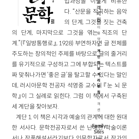
업과정을 이렇게 비유한
고
객
다. “산문을 작곡하는 음악
지
원
의 단계, 그것을 짓는 건축
이
의 단계, 마지막으로 그것을 엮는 직조의 단
용
약
계.”(『일방통행로』, 1928) 부연하자면 글 전체를
관
개
주도하는 창의적인 주제를 바탕으로 글의 줄거리
인
를 유기적으로 구성하고 그에 부합되는 텍스트를
정
보
짜 맞춰나가면 ‘좋은 글’을 탈고할 수 있다는 말인
처
리
데, 러시아문학 전공자 석영중 교수의 『눈 뇌 문
방
침
학』이 그 실례로 읽힌다. 그럼 이 책에서 구축된
고
객
세 계단을 찾아보자.
센
계단 1. 이 책은 시각과 예술의 관계에 대한 원대
터
Family
한 서사다. 문학전공자로서 쓴 난해한 학술이론
Sites
서나 작품해설서라기보다 인문학자로서 작가의