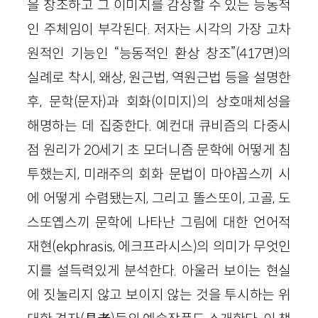
을 창조하고 그 이미지를 감상할 수 있는 능동적
인 주체임이 부각된다. 저자는 시각의 가장 고차
원적인 기능인 “능동적인 환상 창조”(417면)의
실례로 착시, 왜상, 원근법, 역원근법 등을 설명한
후, 문학(문자)과 회화(이미지)의 상호매체성을
해명하는 데 집중한다. 예컨대 큐비즘의 다중시
점 원리가 20세기 초 모더니즘 문학에 어떻게 침
투했는지, 미래주의 회화 문법이 마야꼽스끼 시
에 어떻게 수렴됐는지, 그리고 똘스또이, 고골, 도
스또옙스끼 문학에 나타난 그림에 대한 언어적
재현(ekphrasis, 에크프라시스)의 의미가 무엇인
지를 설득력있게 분석한다. 아울러 보이는 현실
에 짓눌리지 않고 보이지 않는 것을 투시하는 위