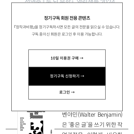
석영중 『눈 뇌 문학』, 열린책들 2024
정기구독 회원 전용 콘텐츠
눈길에서 눈길로
『창작과비평』을 정기구독하시면 모든 글의 전문을 읽으실 수 있습니다.
구독 중이신 회원은 로그인 후 이용 가능합니다.
柳信
류신
10일 이용권 구매 →
중앙대 유럽문화학부 교수, 문학평론가
pons@cau.ac.kr
정기구독 신청하기 →
로그인 →
독일의 문예비평가 발터
벤야민(Walter Benjamin)
은 ‘좋은 글’을 쓰기 위한 작