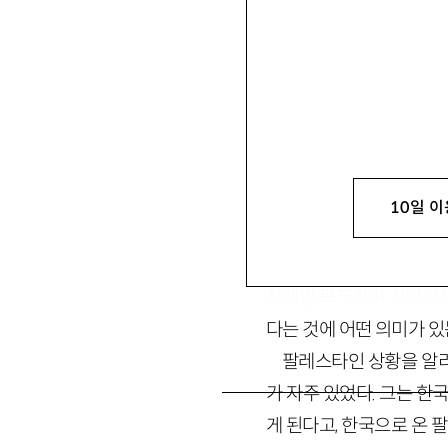
윤은성
尹銀晟
시인. 2017년 『문학
yescjdms@naver.co
10일 이
죽음들, 혹은 일상을 
삶에만 몰두하며 살아갈 
다는 것에 어떤 의미가 
팔레스타인 상황을 알리
가 자주 있었다. 그는 
게 된다고, 한국으로 온