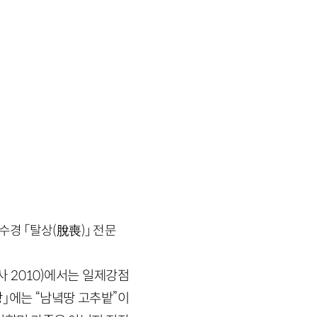
수경 「탈상(脫喪)」 전문
사 2010)에서는 일제강점
상」에는 “남녘땅 고추밭”이