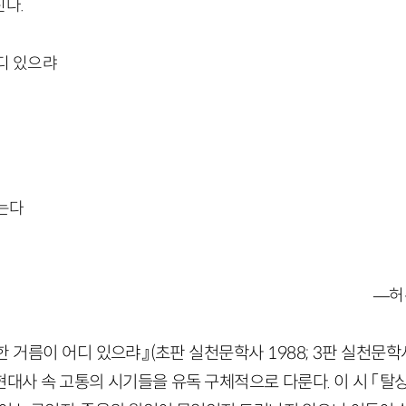
다.
디 있으랴
는다
―허
한 거름이 어디 있으랴』(초판 실천문학사 1988; 3판 실천문학
 근현대사 속 고통의 시기들을 유독 구체적으로 다룬다. 이 시 「탈