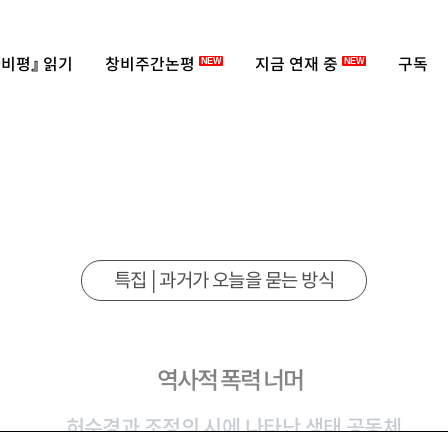
비평』 읽기
창비주간논평
지금 연재 중
구독
NEW
NEW
특집│과거가 오늘을 묻는 방식
역사적 폭력 너머
허수경과 조정의 시에 나타난 생태 공동체