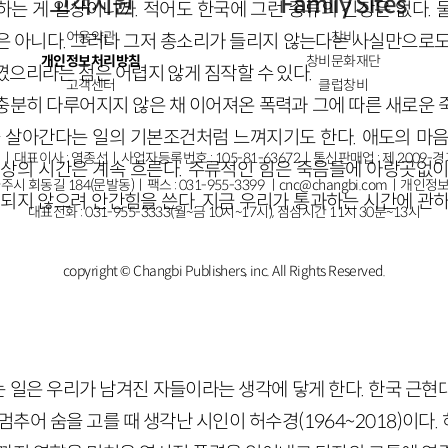
고객지원
Family Sites
하는 게 일상이니까. 적어도 한국에 그런 종류의 긴장은 없다. 
이용약관
창비
은 아니다. 그러나 그저 총소리가 들리지 않는다는 사실만으로도
개인정보처리방침
창비문화재단
꼈으리라는 점은 어렵지 않게 짐작할 수 있다.
고객센터
클럽창비
충분히 다루어지지 않은 채 이어져온 폭력과 그에 따른 새로운 
을 살아간다는 일의 기본조건처럼 느껴지기도 한다. 애도의 마음
ㅣ대표이사 : 염종선ㅣ사업자등록번호 : 105-81-63672ㅣ통신판매업 : 제 2009-
세상의 시간은 계속 흐른다. 주류적인 힘은 죽음들에 아랑곳없이
주시 회동길 184(문발동)ㅣ팩스 : 031-955-3399 ㅣ
cnc@changbi.com
ㅣ개인정보
태되지 않으려 안간힘을 쓴다. 지금 우리가 통과하는 시간에 관하
대표전화 : 031-955-3333(월~금 10시~17시), 점심시간 11시 30분~13시
copyright © Changbi Publishers, inc. All Rights Reserved.
 일은 우리가 남겨진 자들이라는 생각에 닿게 한다. 한국 근현
멈추어 숨을 고를 때 생각난 시인이 허수경(1964~2018)이다