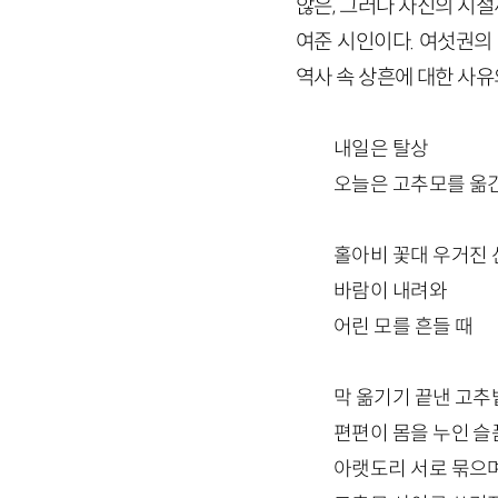
않은, 그러나 자신의 시
여준 시인이다. 여섯권의
역사 속 상흔에 대한 사유
내일은 탈상
오늘은 고추모를 옮긴
홀아비 꽃대 우거진
바람이 내려와
어린 모를 흔들 때
막 옮기기 끝낸 고추
편편이 몸을 누인 슬
아랫도리 서로 묶으