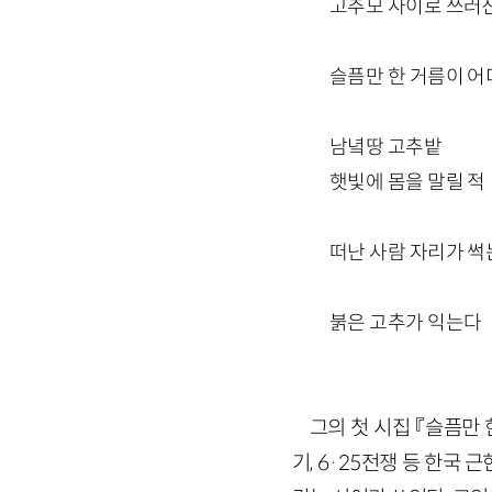
고추모 사이로 쓰러진
슬픔만 한 거름이 어
남녘땅 고추밭
햇빛에 몸을 말릴 적
떠난 사람 자리가 썩
붉은 고추가 익는다
그의 첫 시집 『슬픔만 
기, 6·25전쟁 등 한국