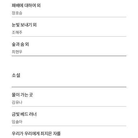
패배에 대하여 외
정호승
눈빛 보내기 외
조해주
숲과 숨 외
최현우
소설
물이 가는 곳
김유나
금빛 베드 러너
임솔아
우리가 우리에게 죄지은 자를