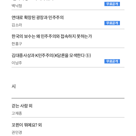
무료공개
백낙청
연대로 확장된 광장과 민주주의
무료공개
김소라
한국의 보수는 왜 민주주의와 접속하지 못하는가
한홍구
김대중사상과 K민주주의(K담론을 모색한다 ⑤)
무료공개
이남주
시
걷는 사람 외
고재종
꼬뮌이 뭐예요? 외
권민경