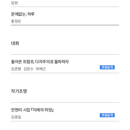
임현
문제없는, 하루
황정은
대화
돌아온 트럼프, 다자주의로 돌파하자
무료공개
김준형
김창수
최배근
작가조명
안현미 시집 『미래의 하양』
무료공개
김중일