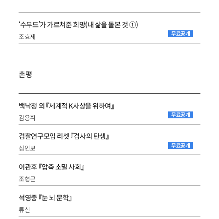
‘수무드’가 가르쳐준 희망(내 삶을 돌본 것 ①)
무료공개
조효제
촌평
백낙청 외 『세계적 K사상을 위하여』
무료공개
김용휘
검찰연구모임 리셋 『검사의 탄생』
무료공개
심인보
이관후 『압축 소멸 사회』
조형근
석영중 『눈 뇌 문학』
류신