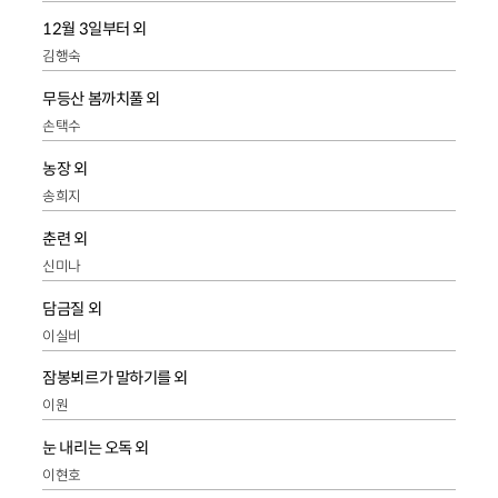
12월 3일부터 외
김행숙
무등산 봄까치풀 외
손택수
농장 외
송희지
춘련 외
신미나
담금질 외
이실비
잠봉뵈르가 말하기를 외
이원
눈 내리는 오독 외
이현호