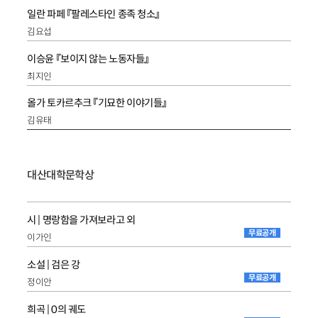
일란 파페 『팔레스타인 종족 청소』
김요섭
이승윤 『보이지 않는 노동자들』
최지인
올가 토카르추크 『기묘한 이야기들』
김유태
대산대학문학상
시 | 명랑함을 가져보라고 외
무료공개
이가인
소설 | 검은 강
무료공개
정이안
희곡 | 0의 궤도