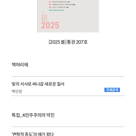
[2025 봄] 통권 207호
책머리에
빛의 서사로 써나갈 새로운 질서
무료공개
백민정
특집_K민주주의의 약진
‘변혁적 중도’의 때가 왔다