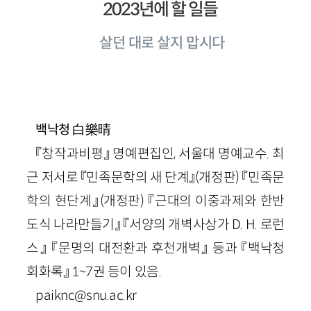
2023년에 할 일들
살던 대로 살지 맙시다
白樂晴
백낙청
『창작과비평』 명예편집인, 서울대 명예교수. 최
근 저서로 『민족문학의 새 단계』(개정판) 『민족문
학의 현단계』(개정판) 『근대의 이중과제와 한반
도식 나라만들기』 『서양의 개벽사상가 D. H. 로런
스』 『문명의 대전환과 후천개벽』 등과 『백낙청
회화록』 1~7권 등이 있음.
paiknc@snu.ac.kr