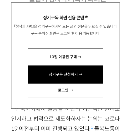
정기구독 회원 전용 콘텐츠
『창작과비평』을 정기구독하시면 모든 글의 전문을 읽으실 수 있습니다.
白英瓊
백영경
구독 중이신 회원은 로그인 후 이용 가능합니다.
제주대 사회학과 교수. 대담집 『다른 의료는 가
능하다』 및 공저서 『돌봄이 돌보는 세계』 『코로
10일 이용권 구매 →
나 팬데믹과 한국의 길』 『마스크가 말해주는 것
들』 『배틀그라운드』 등이 있음.
정기구독 신청하기 →
paix@jejunu.ac.kr
로그인 →
한국사회에서 돌봄을 시민의 기본적인 권리로
인지하고 법적으로 제도화하자는 논의는 코로나
1
19 이전부터 이미 진행되고 있었다.
돌봄노동이