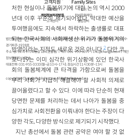
고객지원
Family Sites
처한 현실이나 돌봄위기에 대한 논의 역시 2000
이용약관
창비
개인정보처리방침
창비문화재단
년대 이후 꾸준히 제기되어왔다. 막대한 예산을
고객센터
클럽창비
투여했음에도 지속해서 하락하는 출생률로 대표
되는 한국사회의 사회재생산 위기가 돌봄위기의
법인명 : ㈜창비ㅣ대표이사 : 염종선ㅣ사업자등록번호 : 105-81-63672ㅣ통신판매업 : 제 2009-
경기파주-1928호
2
반영이라는 지적도 새로운 것은 아니다.
다만 코
주소 : 경기도 파주시 회동길 184(문발동)ㅣ팩스 : 031-955-3399 ㅣ
cnc@changbi.com
ㅣ개인
정보책임자 : 신문수
로나19는 이미 심각한 위기상황에 있던 한국사
대표전화 : 031-955-3333(월~금 10시~17시), 점심시간 11시 30분~13시
회의 돌봄체계에 큰 타격을 가함으로써 돌봄을
copyright © Changbi Publishers, inc. All Rights Reserved.
우리 사회가 시급히 해결해야 할 사회적 의제로
끌어올렸다고 할 수 있다. 이에 따라 단순히 현재
당면한 문제를 처리하는 데서 나아가 돌봄을 중
심가치로 사회전환을 이뤄내야 한다는 주장이 다
양한 각도, 다양한 방식으로 제기되기 시작했다.
지난 총선에서 돌봄 관련 공약은 여야 할 것 없