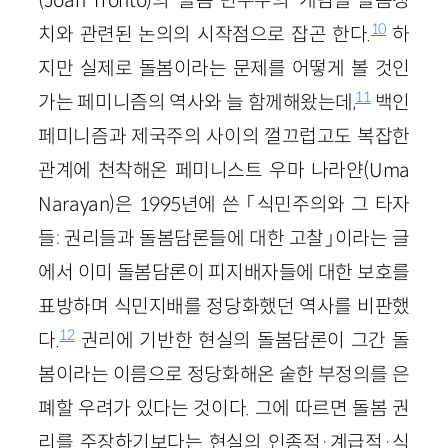
10
치와 관련된 논의의 시작점으로 잡곤 한다.
하
지만 실제로 돌봄이라는 문제를 어떻게 볼 것인
11
가는 페미니즘의 역사와 늘 함께해왔는데,
백인
페미니즘과 제국주의 사이의 껄끄럽고도 복잡한
관계에 천착해온 페미니스트 우마 나라얀(Uma
Narayan)은 1995년에 쓴 「식민주의와 그 타자
들: 권리들과 돌봄담론들에 대한 고찰」이라는 글
에서 이미 돌봄담론이 피지배자들에 대한 보호를
표방하며 식민지배를 정당화했던 역사를 비판했
12
다.
권리에 기반한 현실의 돌봄담론이 그간 돌
봄이라는 이름으로 정당화해온 숱한 부정의를 은
폐할 우려가 있다는 것이다. 그에 따르면 돌봄 권
리를 주장하기보다는 현실의 인종적·계급적·식