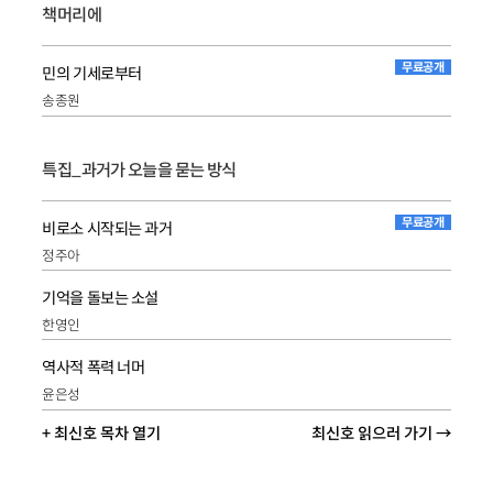
책머리에
무료공개
민의 기세로부터
송종원
특집_과거가 오늘을 묻는 방식
무료공개
비로소 시작되는 과거
정주아
기억을 돌보는 소설
한영인
역사적 폭력 너머
윤은성
+ 최신호 목차 열기
최신호 읽으러 가기 →