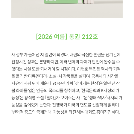
[2026 여름] 통권 212호
새 정부가 들어선 지 일년이 되었다. 내란의 극심한 혼란을 단기간에
진정시킨 성과는 분명하지만, 여러 변혁의 과제가 단번에 완수될 수
없다는 사실 또한 되새겨야 할 시점이다. 이번호 특집은 역사와 기억
을 둘러싼 다큐멘터리·소설·시 작품들을 살피며, 공동체의 시간을
사유의 지평 위에 세운다. 60주년 기획 ‘찾아가는 현장’은 일년 전 산
불 화마를 입은 안동의 목소리를 청취하고, ‘한국문학과 K사상의 가
능성’은 황석영 소설 『할매』가 보여주는 새로운 ‘생태-역사’서사의 가
능성을 깊이있게 논한다. 전쟁국가 미국의 면모를 신랄하게 밝히며
‘변혁적 중도의 국제연대’ 가능성을 타진하는 대화도 흥미진진하다.