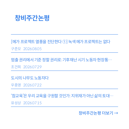
창비주간논평
[메가 프로젝트 열풍을 진단한다 ①] 녹색 메가 프로젝트는 없다
구준모
2026.08.05
멈출 권리에서 기준 정할 권리로: 기후재난 시기 노동자 현장통제권
조건희
2026.07.29
도시의 나무도 노동자다
우종영
2026.07.22
‘참교육’은 우리 교육을 구원할 것인가: 지위재가 아닌 삶의 토대가 되는 교육
유성상
2026.07.15
창비주간논평 더보기 →