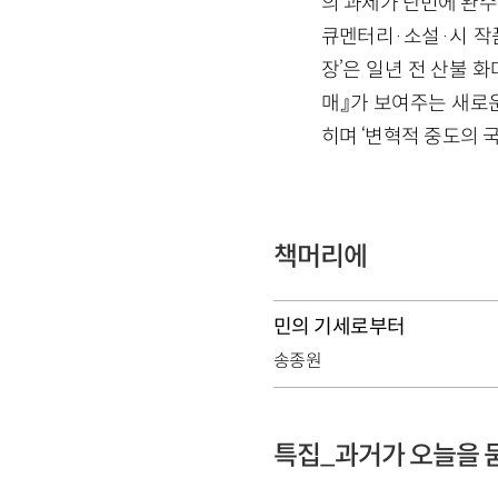
의 과제가 단번에 완수
큐멘터리·소설·시 작품
장’은 일년 전 산불 
매』가 보여주는 새로운
히며 ‘변혁적 중도의 
책머리에
민의 기세로부터
송종원
특집_과거가 오늘을 