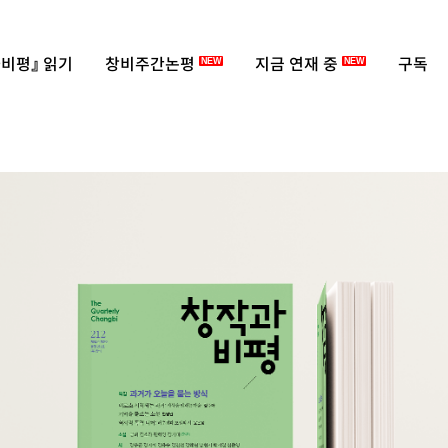
비평』 읽기
창비주간논평
지금 연재 중
구독
NEW
NEW