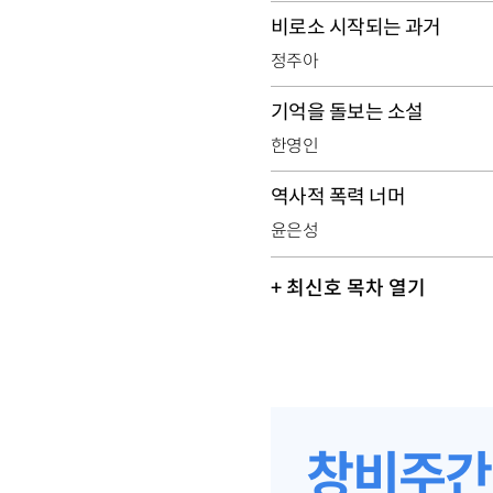
비로소 시작되는 과거
정주아
기억을 돌보는 소설
한영인
역사적 폭력 너머
윤은성
+ 최신호 목차 열기
창비주