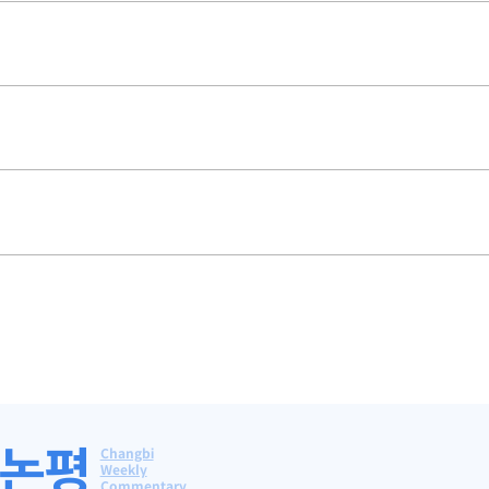
간논평
Changbi
Weekly
Commentary