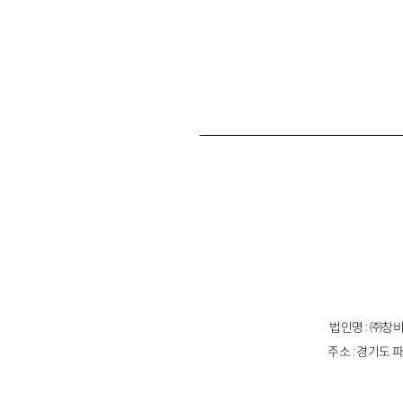
법인명 : ㈜창비
주소 : 경기도 파