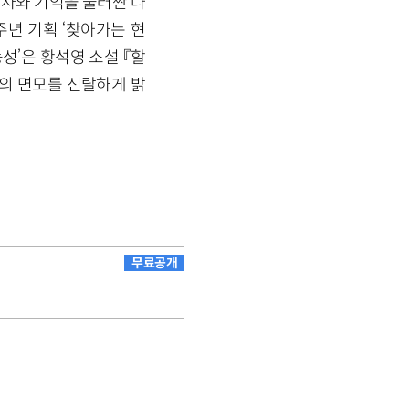
역사와 기억을 둘러싼 다
주년 기획 ‘찾아가는 현
성’은 황석영 소설 『할
국의 면모를 신랄하게 밝
무료공개