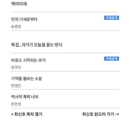
책머리에
무료공개
민의 기세로부터
송종원
특집_과거가 오늘을 묻는 방식
무료공개
비로소 시작되는 과거
정주아
기억을 돌보는 소설
한영인
역사적 폭력 너머
윤은성
+ 최신호 목차 열기
최신호 읽으러 가기 →