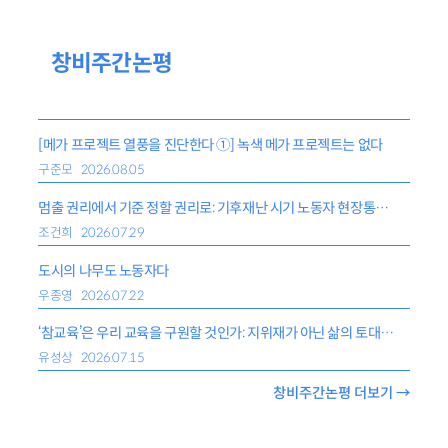
창비주간논평
[메가 프로젝트 열풍을 진단한다 ①] 녹색 메가 프로젝트는 없다
구준모
2026.08.05
멈출 권리에서 기준 정할 권리로: 기후재난 시기 노동자 현장통제권
조건희
2026.07.29
도시의 나무도 노동자다
우종영
2026.07.22
‘참교육’은 우리 교육을 구원할 것인가: 지위재가 아닌 삶의 토대가 되는 교육
유성상
2026.07.15
창비주간논평 더보기 →