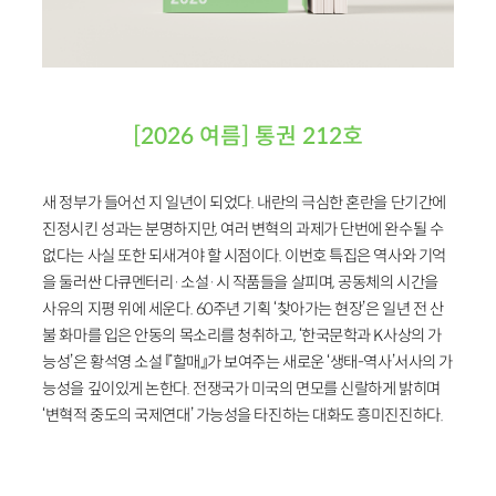
[2026 여름] 통권 212호
새 정부가 들어선 지 일년이 되었다. 내란의 극심한 혼란을 단기간에
진정시킨 성과는 분명하지만, 여러 변혁의 과제가 단번에 완수될 수
없다는 사실 또한 되새겨야 할 시점이다. 이번호 특집은 역사와 기억
을 둘러싼 다큐멘터리·소설·시 작품들을 살피며, 공동체의 시간을
사유의 지평 위에 세운다. 60주년 기획 ‘찾아가는 현장’은 일년 전 산
불 화마를 입은 안동의 목소리를 청취하고, ‘한국문학과 K사상의 가
능성’은 황석영 소설 『할매』가 보여주는 새로운 ‘생태-역사’서사의 가
능성을 깊이있게 논한다. 전쟁국가 미국의 면모를 신랄하게 밝히며
‘변혁적 중도의 국제연대’ 가능성을 타진하는 대화도 흥미진진하다.