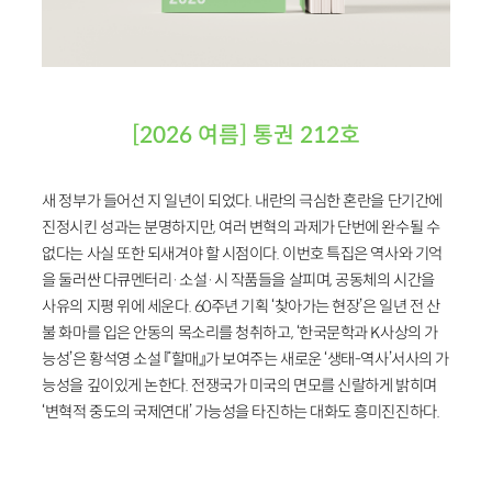
[2026 여름] 통권 212호
새 정부가 들어선 지 일년이 되었다. 내란의 극심한 혼란을 단기간에
진정시킨 성과는 분명하지만, 여러 변혁의 과제가 단번에 완수될 수
없다는 사실 또한 되새겨야 할 시점이다. 이번호 특집은 역사와 기억
을 둘러싼 다큐멘터리·소설·시 작품들을 살피며, 공동체의 시간을
사유의 지평 위에 세운다. 60주년 기획 ‘찾아가는 현장’은 일년 전 산
불 화마를 입은 안동의 목소리를 청취하고, ‘한국문학과 K사상의 가
능성’은 황석영 소설 『할매』가 보여주는 새로운 ‘생태-역사’서사의 가
능성을 깊이있게 논한다. 전쟁국가 미국의 면모를 신랄하게 밝히며
‘변혁적 중도의 국제연대’ 가능성을 타진하는 대화도 흥미진진하다.