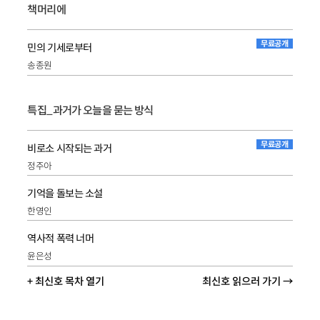
책머리에
무료공개
민의 기세로부터
송종원
특집_과거가 오늘을 묻는 방식
무료공개
비로소 시작되는 과거
정주아
기억을 돌보는 소설
한영인
역사적 폭력 너머
윤은성
+ 최신호 목차 열기
최신호 읽으러 가기 →