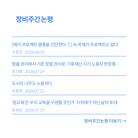
창비주간논평
[메가 프로젝트 열풍을 진단한다 ①] 녹색 메가 프로젝트는 없다
구준모
2026.08.05
멈출 권리에서 기준 정할 권리로: 기후재난 시기 노동자 현장통제권
조건희
2026.07.29
도시의 나무도 노동자다
우종영
2026.07.22
‘참교육’은 우리 교육을 구원할 것인가: 지위재가 아닌 삶의 토대가 되는 교육
유성상
2026.07.15
창비주간논평 더보기 →