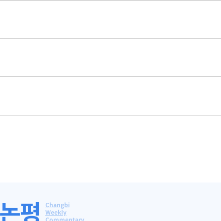
간논평
Changbi
Weekly
Commentary