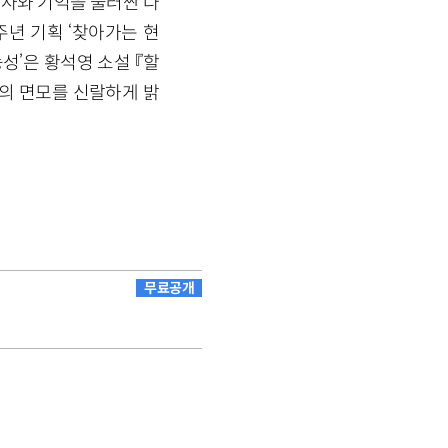
역사와 기억을 둘러싼 다
주년 기획 ‘찾아가는 현
성’은 황석영 소설 『할
국의 면모를 신랄하게 밝
무료공개