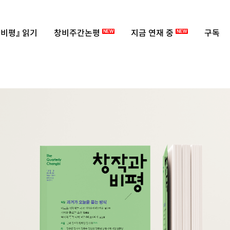
비평』 읽기
창비주간논평
지금 연재 중
구독
NEW
NEW