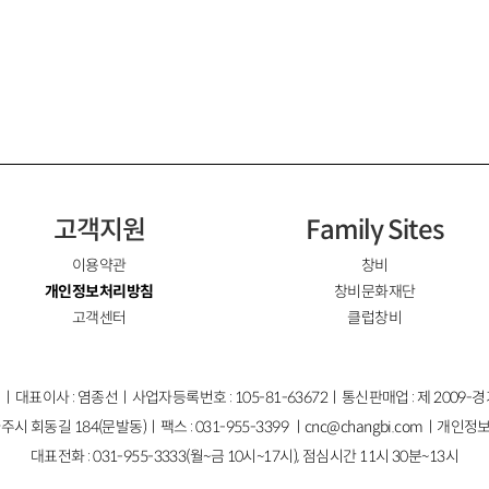
고객지원
Family Sites
이용약관
창비
개인정보처리방침
창비문화재단
고객센터
클럽창비
ㅣ대표이사 : 염종선ㅣ사업자등록번호 : 105-81-63672ㅣ통신판매업 : 제 2009-
주시 회동길 184(문발동)ㅣ팩스 : 031-955-3399 ㅣ
cnc@changbi.com
ㅣ개인정보
대표전화 : 031-955-3333(월~금 10시~17시), 점심시간 11시 30분~13시