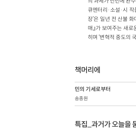
의 과제가 단번에 완수
큐멘터리·소설·시 작품
장’은 일년 전 산불 
매』가 보여주는 새로운
히며 ‘변혁적 중도의 
책머리에
민의 기세로부터
송종원
특집_과거가 오늘을 