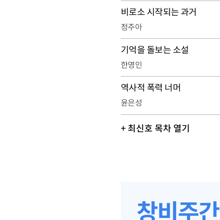
비로소 시작되는 과거
정주아
기억을 돌보는 소설
한영인
역사적 폭력 너머
윤은성
+ 최신호 목차 열기
창비주