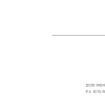
법인명 : ㈜창비
주소 : 경기도 파