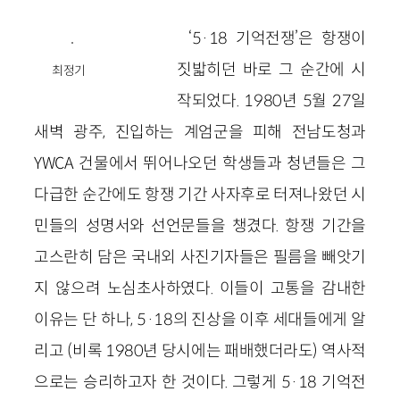
‘5·18 기억전쟁’은 항쟁이
짓밟히던 바로 그 순간에 시
최정기
작되었다. 1980년 5월 27일
새벽 광주, 진입하는 계엄군을 피해 전남도청과
YWCA 건물에서 뛰어나오던 학생들과 청년들은 그
다급한 순간에도 항쟁 기간 사자후로 터져나왔던 시
민들의 성명서와 선언문들을 챙겼다. 항쟁 기간을
고스란히 담은 국내외 사진기자들은 필름을 빼앗기
지 않으려 노심초사하였다. 이들이 고통을 감내한
이유는 단 하나, 5·18의 진상을 이후 세대들에게 알
리고 (비록 1980년 당시에는 패배했더라도) 역사적
으로는 승리하고자 한 것이다. 그렇게 5·18 기억전