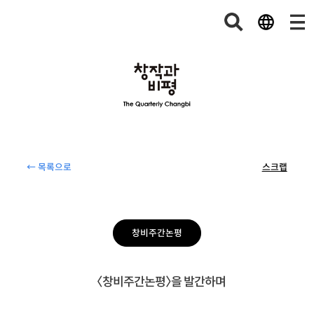
← 목록으로
스크랩
창비주간논평
〈창비주간논평〉을 발간하며