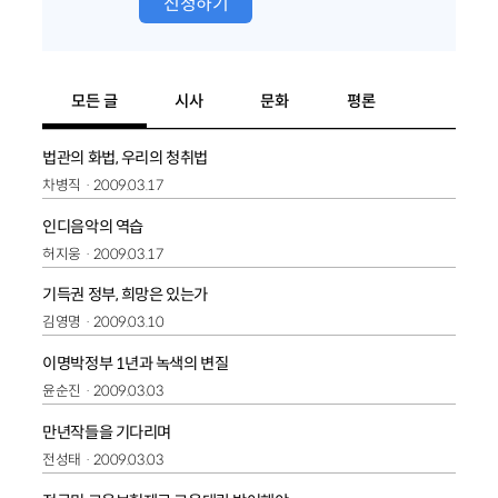
신청하기
모든 글
시사
문화
평론
법관의 화법, 우리의 청취법
차병직
2009.03.17
인디음악의 역습
허지웅
2009.03.17
기득권 정부, 희망은 있는가
김영명
2009.03.10
이명박정부 1년과 녹색의 변질
윤순진
2009.03.03
만년작들을 기다리며
전성태
2009.03.03