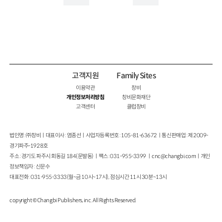
고객지원
Family Sites
이용약관
창비
개인정보처리방침
창비문화재단
고객센터
클럽창비
법인명 : ㈜창비ㅣ대표이사 : 염종선ㅣ사업자등록번호 : 105-81-63672ㅣ통신판매업 : 제 2009-
경기파주-1928호
주소 : 경기도 파주시 회동길 184(문발동)ㅣ팩스 : 031-955-3399 ㅣ
cnc@changbi.com
ㅣ개인
정보책임자 : 신문수
대표전화 : 031-955-3333(월~금 10시~17시), 점심시간 11시 30분~13시
copyright © Changbi Publishers, inc. All Rights Reserved.