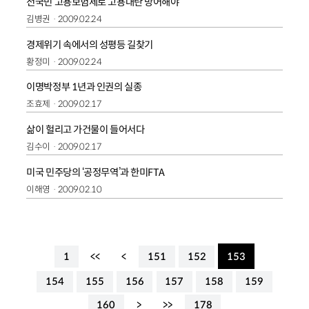
전국민 고용보험제로 고용대란 방어해야
김병권
2009.02.24
경제위기 속에서의 성평등 길찾기
황정미
2009.02.24
이명박정부 1년과 인권의 실종
조효제
2009.02.17
삶이 헐리고 가건물이 들어서다
김수이
2009.02.17
미국 민주당의 ‘공정무역’과 한미FTA
이해영
2009.02.10
1
<<
<
151
152
153
154
155
156
157
158
159
160
>
>>
178