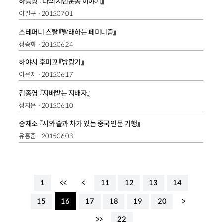
하승창 『나의 시민운동 이야기』
이필구
2015.07.01
스테퍼니 스탈 『빨래하는 페미니즘』
정승화
2015.06.24
하야시 후미꼬 『방랑기』
이은지
2015.06.17
김종영 『지배받는 지배자』
정지은
2015.06.10
송재소 『시와 술과 차가 있는 중국 인문 기행』
유홍준
2015.06.03
1
<<
<
11
12
13
14
15
16
17
18
19
20
>
>>
22