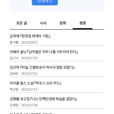
신청하기
모든 글
시사
문화
평론
김학재 『판문점 체제의 기원』
홍석률
2015.08.05
리베카 솔닛 『남자들은 자꾸 나를 가르치려 든다』
김신식
2015.07.29
김산하 『비숲: 긴팔원숭이 박사의 밀림 모험기』
김태호
2015.07.22
마이클 돕스 소설 『하우스 오브 카드』
백상웅
2015.07.15
김형률 유고집 『나는 반핵인권에 목숨을 걸었다』
김해창
2015.07.08