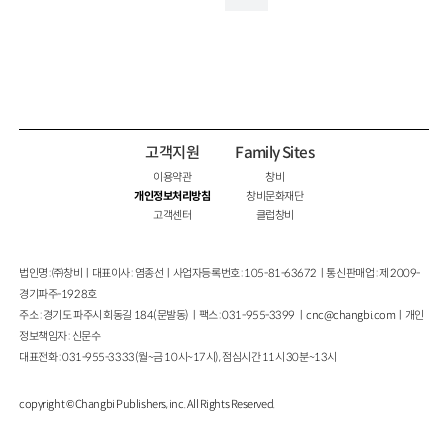
고객지원
Family Sites
이용약관
창비
개인정보처리방침
창비문화재단
고객센터
클럽창비
법인명 : ㈜창비ㅣ대표이사 : 염종선ㅣ사업자등록번호 : 105-81-63672ㅣ통신판매업 : 제 2009-
경기파주-1928호
주소 : 경기도 파주시 회동길 184(문발동)ㅣ팩스 : 031-955-3399 ㅣ
cnc@changbi.com
ㅣ개인
정보책임자 : 신문수
대표전화 : 031-955-3333(월~금 10시~17시), 점심시간 11시 30분~13시
copyright © Changbi Publishers, inc. All Rights Reserved.