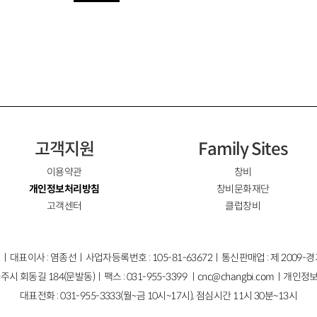
고객지원
Family Sites
이용약관
창비
개인정보처리방침
창비문화재단
고객센터
클럽창비
ㅣ대표이사 : 염종선ㅣ사업자등록번호 : 105-81-63672ㅣ통신판매업 : 제 2009-
주시 회동길 184(문발동)ㅣ팩스 : 031-955-3399 ㅣ
cnc@changbi.com
ㅣ개인정보
대표전화 : 031-955-3333(월~금 10시~17시), 점심시간 11시 30분~13시