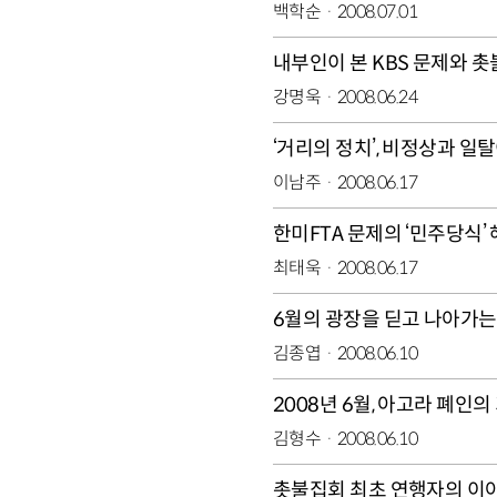
백학순
2008.07.01
내부인이 본 KBS 문제와 
강명욱
2008.06.24
‘거리의 정치’, 비정상과 일
이남주
2008.06.17
한미FTA 문제의 ‘민주당식’
최태욱
2008.06.17
6월의 광장을 딛고 나아가는
김종엽
2008.06.10
2008년 6월, 아고라 폐인의
김형수
2008.06.10
촛불집회 최초 연행자의 이