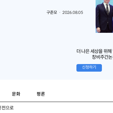
구준모
· 2026.08.05
더 나은 세상을 위해
창비주간논
신청하기
문화
평론
진전으로