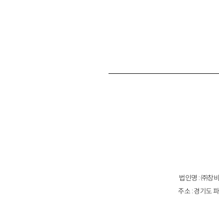
법인명 : ㈜창비
주소 : 경기도 파