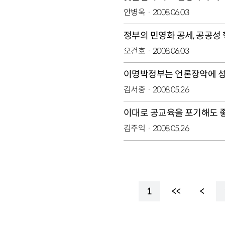
안병욱
2008.06.03
정부의 민영화 공세, 공공성
오건호
2008.06.03
이명박정부는 언론장악에 
김서중
2008.05.26
이대로 공교육을 포기해도 좋
김주익
2008.05.26
1
<<
<