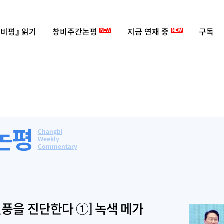
비평』 읽기
창비주간논평
지금 연재 중
구독
NEW
NEW
논평
Changbi
Weekly
Commentary
열풍을 진단한다 ①] 녹색 메가