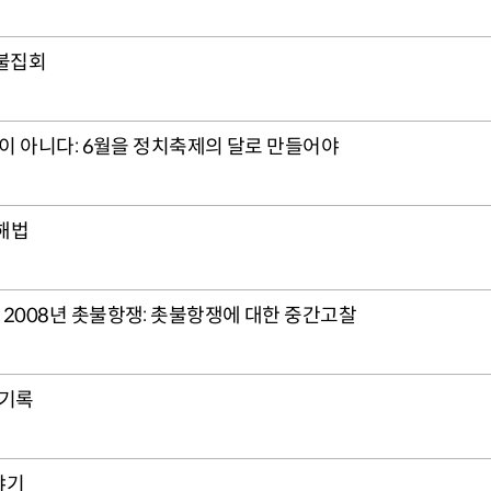
촛불집회
탈이 아니다: 6월을 정치축제의 달로 만들어야
 해법
 2008년 촛불항쟁: 촛불항쟁에 대한 중간고찰
 기록
야기