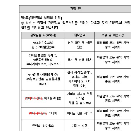
개정 전
제3조[개인정보 처리의 위탁]
① 창비는 원활한 개인정보 업무처리를 위하여 다음과 같이 개인정보 
업무를 위탁하고 있습니다.
위탁받는 자(수탁자)
위탁업무
보유 및 이용기간
NICE평가정보㈜,
본인 확인 및 성인
회원탈퇴 또는 위탁 계
한국모바일인증㈜
인증
종료 시까지
CJ대한통운㈜, 우체국,
회원탈퇴 또는 위탁 계
㈜문화유통북스,
도서 및 상품 배송
종료 시까지
㈜미래이포스트, 피오르드
결제 처리(신용카드,
NHN한국사이버결제(주),
휴대폰, 지로,
회원탈퇴 또는 위탁 계
KIS정보통신㈜, 금융결제원,
계좌이체 및 기타
종료 시까지
PayPal
결제 수단)
서비스 제공을 위한
회원탈퇴 또는 위탁 계
㈜미디어창비,
어바웃모바일
시스템
종료 시까지
개발 및 유지보수
회원탈퇴 또는 위탁 계
㈜미디어창비,
스티비
이메일 전송 서비스
종료 시까지
회원탈퇴 또는 위탁 계
엔택스, 하이웍스
계산서 발행
종료 시까지