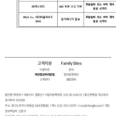
회원탈퇴 또는 위탁 계
㈜넥스티아
080 무료 수신 거부
종료 시까지
㈜LG U+, 네이버클라우드
회원탈퇴 또는 위탁 계
문자메시지 발송
SENS
종료 시까지
고객지원
Family Sites
이용약관
창비
개인정보처리방침
창비문화재단
고객센터
클럽창비
법인명 : ㈜창비ㅣ대표이사 : 염종선ㅣ사업자등록번호 : 105-81-63672ㅣ통신판매업 : 제 2009-
경기파주-1928호
주소 : 경기도 파주시 회동길 184(문발동)ㅣ팩스 : 031-955-3399 ㅣ
cnc@changbi.com
ㅣ개인
정보책임자 : 신문수