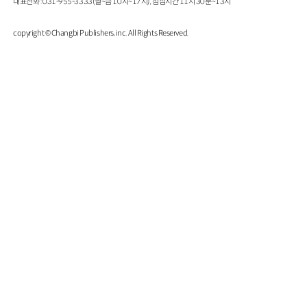
대표전화 : 031-955-3333(월~금 10시~17시), 점심시간 11시 30분~13시
copyright © Changbi Publishers, inc. All Rights Reserved.