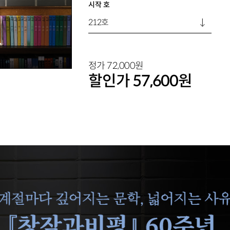
시작 호
정가
72,000
원
할인가
57,600
원