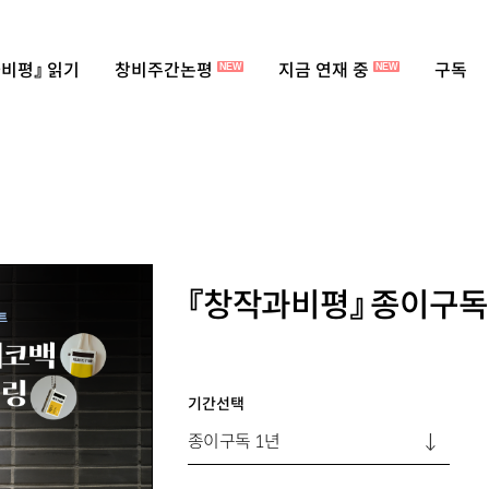
비평』 읽기
창비주간논평
지금 연재 중
구독
NEW
NEW
『창작과비평』 종이구독
기간선택