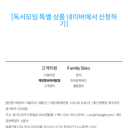
[독서모임 특별 상품 네이버에서 신청하
기]
고객지원
Family Sites
이용약관
창비
개인정보처리방침
창비문화재단
고객센터
클럽창비
법인명 : ㈜창비ㅣ대표이사 : 염종선ㅣ사업자등록번호 : 105-81-63672ㅣ통신판매업 : 제 2009-
경기파주-1928호
주소 : 경기도 파주시 회동길 184(문발동)ㅣ팩스 : 031-955-3399 ㅣ
cnc@changbi.com
ㅣ개인
정보책임자 : 신문수
대표전화 : 031-955-3333(월~금 10시~17시), 점심시간 11시 30분~13시