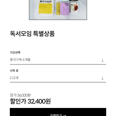
독서모임 특별상품
기간선택
시작 호
정가
36,000
원
할인가
32,400
원
구매하기 →