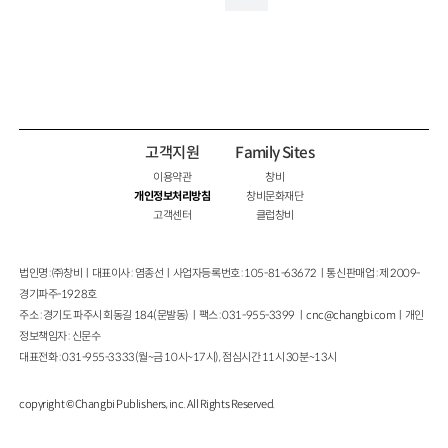
고객지원
Family Sites
이용약관
창비
개인정보처리방침
창비문화재단
고객센터
클럽창비
법인명 : ㈜창비ㅣ대표이사 : 염종선ㅣ사업자등록번호 : 105-81-63672ㅣ통신판매업 : 제 2009-
경기파주-1928호
주소 : 경기도 파주시 회동길 184(문발동)ㅣ팩스 : 031-955-3399 ㅣ
cnc@changbi.com
ㅣ개인
정보책임자 : 신문수
대표전화 : 031-955-3333(월~금 10시~17시), 점심시간 11시 30분~13시
copyright © Changbi Publishers, inc. All Rights Reserved.