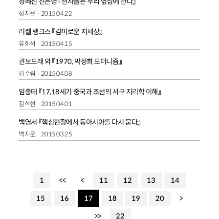
정혜신 진은영 『천사들은 우리 옆집에 산다』
정지은
2015.04.22
러쎌 뱅크스 『감미로운 저세상』
유희석
2015.04.15
권보드래 외 『1970, 박정희 모더니즘』
김수림
2015.04.08
임종태 『17,18세기 중국과 조선의 서구 지리학 이해』
김석현
2015.04.01
백영서 『핵심현장에서 동아시아를 다시 묻다』
백지운
2015.03.25
1
<<
<
11
12
13
14
15
16
17
18
19
20
>
>>
22