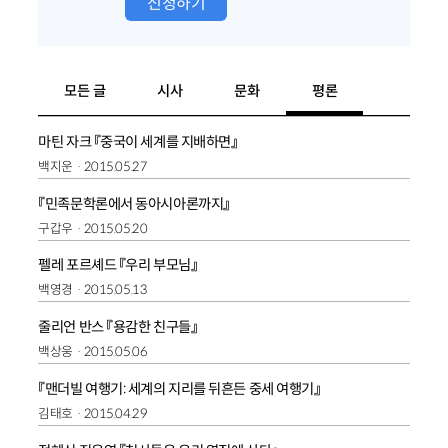
신청하기
모든 글
시사
문화
평론
마틴 자크 『중국이 세계를 지배하면』
백지운
2015.05.27
『민족문학론에서 동아시아론까지』
구갑우
2015.05.20
펠레 포르셰드 『우리 부모님』
백영경
2015.05.13
줄리언 반스 『용감한 친구들』
백상웅
2015.05.06
『맨더빌 여행기: 세계의 지리를 뒤흔든 중세 여행기』
김태호
2015.04.29