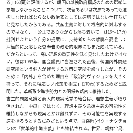
る」(68頁)と評価するが、韓国の単独政府構成のための選挙に
参加しなかったことについて、次善あるいは次悪であっても選
択しなければならない政治家としては適切ではない仕打ちだ
と見なしたからである。共産主義に対して極右的に対応する
のではなく、「公正でありながらも落ち着いて」(116～17頁)
批判せよという自分の提案に、支持者たちの離脱を憂慮して
消極的に反応した曺奉岩の政治的限界にもまた触れている。
だからといって、高い理想の重要性を低く見なしたわけではな
い。彼は1963年、国会議員に当選された直後、韓国内外問題
研究所という個人が運営する政策研究所を設立したが、その
名称に「内外」を含めた理由を「政治的ヴィジョンを大きく
持って、それに相応しい政策を樹立」(170頁)するためだと説
明した。革新系や進歩勢力との関係も緊密に維持した。
書生的問題意識と商人的現実感覚の結合は、理想主義が取り
消された「中道」ではなく、理想主義や急進主義の可能性を
維持しながらも現実とかけ離れずに、その可能性を実現する
道を探ろうとする試みだという点で、白楽晴(ペク・ナクチョ
ン)の「変革的中道主義」とも連結される。世界、朝鮮半島、