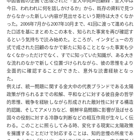
中図書館の企画で出版された『金大中肉声回顧録：金大中は
今日、われわれに何を話しかけるか』から、既存の資料で見つ
からなかった新しい内容が見出せるという期待は大きくなか
った。2006年7月から2007年10月まで、41回に渡って進められ
た口述を基にまとめたこの本を、知られた事実を再び確認す
るという気持ちで読み始めた。ところが、インタビューの方
式で成された回顧のなかで新たに知ることとなった事実も少
なくなかっただけでなく、すでに知っていた知識が、ある大き
な流れのなかで新しく位置づけられながら、彼の思惟をより
全面的に確認することができた、意外な読書経験となっ
た。
例えば、統一問題に関する金大中の代表ブランドである太陽
政策が作られるまでの和解、平和などに対する彼自身の哲学
的思惟、戦争を経験しながら形成された敵対性に対する構造
的認識、そしてアメリカなど、朝鮮半島問題に影響が及ぼせる
国々の役割に対する冷静な判断などの相互作用が生々しく伝
わる。このことに照らしてみる時、変化する現実に太陽政策
を擁護することだけで対応することは、知的怠慢の所産であ