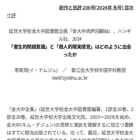
創作と批評 206号(2024年 冬号) 目次
寸評
延世大学校金大中図書館企画『金大中肉声回顧録』、ハンギ
ル社、2024
「書生的問題意識」と「商人的現実感覚」はどのように出会
ったか
李南周(イ・ナムジュ) ／ 聖公会大学校中国学科教授
lee87@skhu.ac.kr
『金大中全集』(延世大学校金大中図書館編著、1部全10巻、2
部全20巻、延世大学校大学出版文化院、2015～2019)を始め、
金大中(キム・デジュン)の思想と実践を理解するに役立つ書籍
はすでに相当出版されている。従って、最近、延世大学校金大