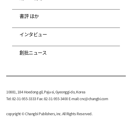
書評 ほか
インタビュー
創批ニュース
10881, 184 Hoedong-gil, Paju-si, Gyeonggi-do, Korea
Tel: 82-31-955-3333 Fax: 82-31-955-3400 E-mail:
cnc@changbi.com
copyright © Changbi Publishers, inc. All Rights Reserved.