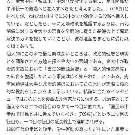
る。金大中は「私は米・中対立が激化する前に、南北関係が
平和統一の段階へと進入すべきだと考えました。」(716頁)と
述べたが、われわれはすでに米中対立が激化する段階へ進入し
ている。だとしたら、単に太陽政策を擁護するよりは、南北
関係に対する金大中の思惟を全面的に捉えた基礎の上で問題
解決のカギを探していくことが、彼の遺産をまともに受け継
ぐ道であろう。
個人的にこの本で最も興味深いところは、政治的理想と現実
とを調和させる方途を探る金大中の奮闘である。金大中が政
治的実践において「書生的問題意識」と「商人的現実感覚」
の結合を強調したという事実は広く知られたことである。肉
声回顧録は大事な政治的選択においてこの原則が実際に核心
的な役割をした点をよく示している。結論に当たるインタビ
ューではこのことを後輩の政治家たちに伝える、政治家として
備えるべき二つの徳目のなかで一つ目に触れた。「国民の半
歩前で国民と共に進んでいくべき」(709頁)だという二つ目の
徳目も、一つ目の徳目の延長線上で理解され得る。
1980年代の半ばと後半、学生運動の真っただ中にいた筆者に