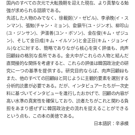
国内のすべての次元で大転換期を迎えた現在、より真摯なる勉
強が求められる話頭である。
先述した人物のみでなく、徐載弼(ソ・ゼピル)、李承晩(イ・ス
ンマン)、張勉(チャン・ミョン)、兪鎭午(ユ・ジンオ)、柳珍山
(ユ・ジンサン)、尹潽善(ユン・ボソン)、金在俊(キム・ぜジュ
ン)、そして金日成(キム・イルソン)と金正日(キム・ジョンイ
ル)などに対する、簡略でありながら核心を突く評価も、肉声
回顧録の格別な長所である。金大中がこれらの人物と結んだ
直間接的な関係を考慮すると、これらの評価は韓国政治史の研
究に一つの基準を提供する。研究目的ならば、肉声回顧録も
また、他のすべての回顧録と同じように主観的要素を選別する
分析的読書が必要である。だが、インタビュアーたちが一次史
料に基づいてインタビューを進行したおかげで、回顧の内容が
高い水準の真実性を確保しており、読者たちがこれと関わる負
担をあまり感ぜずに韓国政治史の流れを捉えることができる
という点も、この本の美徳である。
日本語訳：辛承模