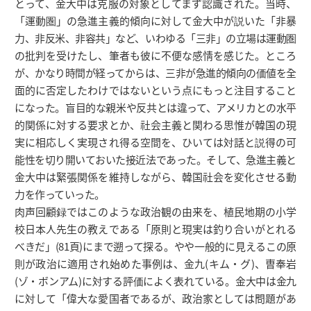
とって、金大中は克服の対象としてまず認識された。当時、
「運動圏」の急進主義的傾向に対して金大中が説いた「非暴
力、非反米、非容共」など、いわゆる「三非」の立場は運動圏
の批判を受けたし、筆者も彼に不便な感情を感じた。ところ
が、かなり時間が経ってからは、三非が急進的傾向の価値を全
面的に否定したわけではないという点にもっと注目すること
になった。盲目的な親米や反共とは違って、アメリカとの水平
的関係に対する要求とか、社会主義と関わる思惟が韓国の現
実に相応しく実現され得る空間を、ひいては対話と説得の可
能性を切り開いておいた接近法であった。そして、急進主義と
金大中は緊張関係を維持しながら、韓国社会を変化させる動
力を作っていった。
肉声回顧録ではこのような政治観の由来を、植民地期の小学
校日本人先生の教えである「原則と現実は釣り合いがとれる
べきだ」(81頁)にまで遡って探る。やや一般的に見えるこの原
則が政治に適用され始めた事例は、金九(キム・グ)、曺奉岩
(ゾ・ボンアム)に対する評価によく表れている。金大中は金九
に対して「偉大な愛国者であるが、政治家としては問題があ