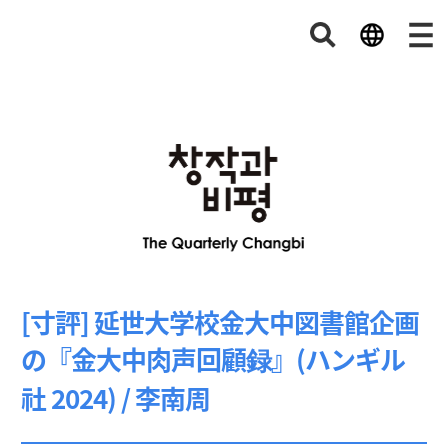
[寸評] 延世大学校金大中図書館企画
の『金大中肉声回顧録』(ハンギル
社 2024) / 李南周