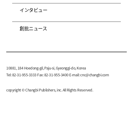
インタビュー
創批ニュース
10881, 184 Hoedong-gil, Paju-si, Gyeonggi-do, Korea
Tel: 82-31-955-3333 Fax: 82-31-955-3400 E-mail:
cnc@changbi.com
copyright © Changbi Publishers, inc. All Rights Reserved.