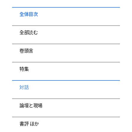
全体目次
全部読む
卷頭言
特集
対話
論壇と現場
書評 ほか