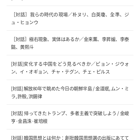
［対話］我らの時代の現場／朴ヌリ、白英瓊、全準、ジ
ュ・ヒョンウ
［対話］極右現象、実体はあるか／金来薫、李昇媛、李泰
鎬、黄熙斗
[対話]変化する中国をどう見るべきか／ピョン・ジウォ
ン、イ・オギョン、チャ・テグン、チェ・ピルス
[対話] 解放80年で眺めた今日の朝鮮半島 / 金道珉, ムン・ミ
ラ, 許殷, 洪錫律
[対話] 帰ってきたトランプ、多者主義で突破しよう / 金峻
亨·金昌洙·崔培根
[対話] 韓国思想とは何か：創批韓国思想選の出版にあてて