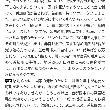
た。そうなると、国内総生産（GDP）で輸出が占める割合が低
下し始めます。かつては、蔚山や巨済のようなところで金を儲
けて、付加価値が生じれば、首都圏、特にソウルに流入しまし
た。ある地域から他の地域に出ていく所得から入ってくる所得
を差し引いた「純所得」は、毎年GDPの４〜６％程度が首都圏
に流入しました。ですが、韓国の地域製造業も、結局、グロ
ーバルな価値のチェーンにリンクしていて、2012年を前後して
その割合が減少します。非首都圏で生産する付加価値の所得が
減り始めたのです。生産可能人口自体も2010年代半ばから落
ち始め、その時点を前後して、地方の若年層が良質の雇用を求
めて首都圏に移動し、地域間の人口移動に占める割合が増
え、首都圏と非首都圏の格差が、今、取り返しのつかない程
度になったのです。
李官厚
明らかに、国家の発展のために、選択と集中が必要な
時期があったと思います。過去のその選択自体が間違っていた
わけではありませんが、もうこれ以上、首都圏中心の発展戦
略が有効でないということが、いくつかの指標を通じて客観
的に示されています。端的にいって、2010年以来、首都圏の出