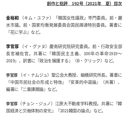
創作と批評 192号（2021年 夏）目次
金裕和
（キム・ユファ）「韓国女性議政」専門委員。前・麗
水市議。前・国家均衡発展委員会国民疎通特別委員。著書に
『花に学ぶ』など。
李官厚
（イ・グァヌ）慶南研究院研究委員。前・行政安全部
長官補佐官。共著に『韓国民主主義、100年の革命1919〜
2019』、訳書に『政治を擁護する』（B・クリック）など。
（イ・ナムジュ）聖公会大教授、細橋研究所長。著書に
李官厚
『中国市民社会の形成と特徴』『変革的中道論』（共著）、
編著に『二重課題論』など。
（チョン・ジュノ）江原大不動産学科教授。共著に『韓
李官厚
国経済と労働体制の変化』『2021韓国の論点』など。