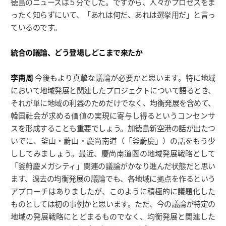
徳島のニュースは５分でした。ですから、人々がプロセスをま
ったく知らずにいて、「あれは何だ、あれは選挙用だ」と言っ
ているのです。
統合の議論、どう登場しどこまで来たか
李南周
今後もより真摯な議論が必要かと思います。特に地域
において地域発展と関連したプロジェクトについて語るとき、
それが単に地域の利益のためだけでなく、均衡発展を含めて、
韓国社会が求める価値の実現に寄与し得るというコンセンサ
スを形成することも重要でしょう。加徳島新空港の話が出たつ
いでに、釜山・蔚山・慶尚南道（「釜蔚慶」）の話をもう少
ししてみましょう。最近、慶尚南道圏の地域発展戦略として
「釜蔚慶メガシティ」関連の議論がかなり進んだ状態だと思い
ます、過去の均衡発展の議論でも、各地域に拠点を作るという
アプローチはありましたが、このように積極的に議題化した
ものとしては初の事例かと思います。ただ、今の議論が特定の
地域の発展戦略にとどまるものでなく、均衡発展と関連した