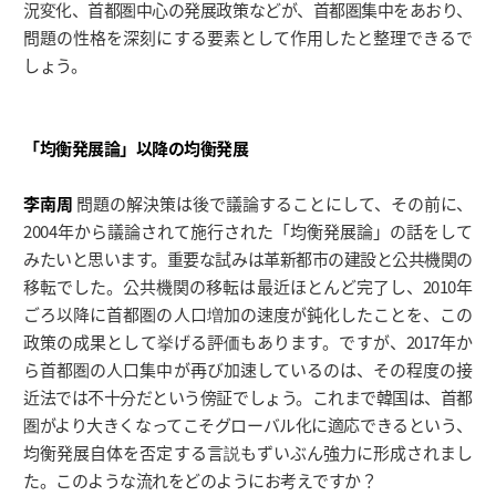
況変化、首都圏中心の発展政策などが、首都圏集中をあおり、
問題の性格を深刻にする要素として作用したと整理できるで
しょう。
「均衡発展論」以降の均衡発展
李南周
問題の解決策は後で議論することにして、その前に、
2004年から議論されて施行された「均衡発展論」の話をして
みたいと思います。重要な試みは革新都市の建設と公共機関の
移転でした。公共機関の移転は最近ほとんど完了し、2010年
ごろ以降に首都圏の人口増加の速度が鈍化したことを、この
政策の成果として挙げる評価もあります。ですが、2017年か
ら首都圏の人口集中が再び加速しているのは、その程度の接
近法では不十分だという傍証でしょう。これまで韓国は、首都
圏がより大きくなってこそグローバル化に適応できるという、
均衡発展自体を否定する言説もずいぶん強力に形成されまし
た。このような流れをどのようにお考えですか？