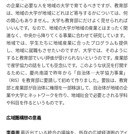
の企業に必要な人を地域の大学で育てるべきですが、教育部
は、地域の大学が地域にどれほど寄与するかについては、何
の関心もありません。大学も教育部にだけよく見せられれば
いいんです。なので、地域の大学が地域の産業とはまったく関
連なく、中央から降りてくる事業に合わせて研究しています。
地域では、学生たちに地域産業に合ったプログラムも提供
し、地域に就職もさせたいのですが、大学では、そのように
すると教育部でいい評価が受けられないというのです。産業部
で産学協力の話をしても空念仏です。このような状況を打開す
るために、慶尚南道で昨年から「自治体―大学協力事業」
（RIS）を教育部に要請して初めて作りました。要旨は、教育
部と産業部が自治体に権限を一部移譲して、自治体が地域の企
業や大学とネットワークを作り、地域社会で必要とされる学科
や科目を作るというものです。
広域圏構想の意義
李南周
最近出ている統合の議論を、既存の広域経済圏のアイ