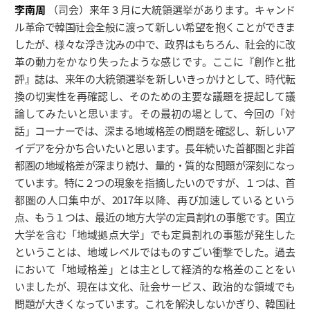
李南周
（司会）来年３月に大統領選挙があります。キャンド
ル革命で韓国社会全般に渡って新しい希望を抱くことができま
したが、様々な浮き沈みの中で、政界はもちろん、社会的に改
革の動力をかなり失ったような感じです。ここに『創作と批
評』誌は、来年の大統領選挙を新しいきっかけとして、時代転
換の切実性を再確認し、そのための主要な議題を提起して議
論してみたいと思います。その最初の場として、今回の「対
話」コーナーでは、深まる地域格差の問題を確認し、新しいア
イデアを分かち合いたいと思います。長年続いた首都圏と非首
都圏の地域格差が深まり続け、量的・質的な問題が深刻になっ
ています。特に２つの現象を指摘したいのですが、１つは、首
都圏の人口集中が、2017年以降、再び加速しているという
点、もう１つは、最近の地方大学の定員割れの事態です。国立
大学を含む「地域拠点大学」でも定員割れの事態が発生した
ということは、地域レベルではものすごい衝撃でした。過去
において「地域格差」とは主として経済的な格差のことをい
いましたが、現在は文化、社会サービス、政治的な領域でも
問題が大きくなっています。これを解決しないかぎり、韓国社