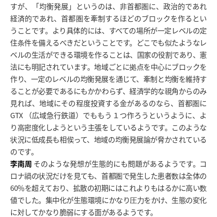
すが、「均衡発展」というのは、非首都圏に、政治的であれ
経済的であれ、首都圏を牽制するほどのブロックを作るとい
うことです。より具体的には、すべての場所が一定レベルの定
住条件を備えるべきだということです。どこでも似たようなレ
ベルの生活ができる環境を作ることは、国家の役割であり、憲
法にも明記されています。地域ごとに拠点を中心にブロックを
作り、一定のレベルの均衡発展を通じて、牽制と均衡を維持す
ることが必要であるにもかかわらず、経済学的な視角からのみ
見れば、地域にその程度投資する金があるのなら、首都圏に
GTX （広域急行鉄道）でももう１つ作ろうというように、よ
り高密度化しようという主張をしているようです。このような
状況に低成長も相俟って、地域の均衡発展論が脅かされている
のです。
李南周
そのような発想が生態的にも問題があるようです。コ
ロナ禍の状況だけを見ても、首都圏で発生した患者数は全体の
60％を超えており、拡散の初期にはこれよりもはるかに高い数
値でした。集中化が生態環境にかなり圧力をかけ、生態の変化
に対してかなり脆弱にする面があるようです。