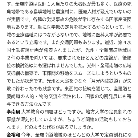
す。全羅南道は医師１人当たりの患者数が最も多く、医療の死
角地帯である島嶼地域と農漁村に、医療人材が及んでいないの
が実情です。各種の労災事故の危険が常に存在する国家産業団
地もあります。単に医学部の定員を拡大するからといって、地
域の医療福祉にはつながらないので、地域に医科大学が必要で
あるという立場です。また交通問題もあります。最近、第４次
国土鉄道網計画が発表されましたが、光州・全羅南道地域は
２件の事業を除いては、要求されたほとんどの路線が、後順
位の検討路線にも選ばれませんでした。光州・全羅南道の広域
交通網の構築で、市郡間の移動をスムーズにしようというもの
でしたが残念です。光州と大邱をつなぐ「月光内陸鉄道」が失
敗に終わったのも残念です。東西軸の接続を通じて、全羅道と
慶尚道の人的・物的交流を活性化し、国家の均衡発展にも寄
与できる方法なんです。
李南周
大学教育の問題はどうですか。地方大学の定員割れの
事態が深刻化していますが、ちょうど関連の活動もしておら
れます。どのような代案があるでしょうか。
金裕和
今年、全羅南道地域のほとんどの大学で定員割れにな