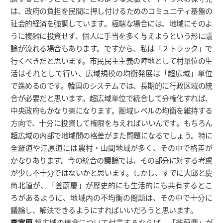
は、政府の負担を民間に押し付けるためのコミュニティ基盤の
社会的経済を強調しています。極端な場合には、地域にそのよ
うに複雑に投資せず、個人に手当を多く与えようという形に議
論が流れる場合もあります。ですから、私は「２トラック」で
行くべきだと思います。市民民主主義の陣地として村単位の生
活はそれとして行い、広域規模の均衡発展は「超広域」単位
で進めるのです。韓国のシステムでは、長期的に行政区域の統
合が必要だと思います。超広域単位で統合して分権化すれば、
中央政府もかなり楽になります。圏域レベルの均衡を維持する
方向で、十分に投資して権限を与えればいいんです。もちろん
超広域の内部で地域間の格差がまた問題になるでしょう。特に
全羅道や江原道には農村・山間地域が多く、その中で格差が
かなりあります。今の統合の議論では、その部分に対する考慮
が少し不十分ではないかと思います。しかし、すでに大邱と慶
尚北道が、「釜蔚慶」が歴史的にも生活的にも共有するとこ
ろがあるように、地域内の不均衡の問題は、その中で十分に
議論し、解決できるようにすればいいだろうと思います。
李官厚
超広域の概念について付言するならば、「釜蔚慶」が