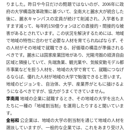
りました。昨日や今日だけの問題ではないのが、2006年に政
府の大学構造改革政策に基づいて、全南大と麗水大が統合した
後に、麗水キャンパスの定員が続けて削減され、入学者もま
すます減って、毎年約150億ウォンほどの直接的・間接的な被
害があるとされています。この状況を解決するためには、地域
で地域の特性に合わせて必要な人材を育てられねばならず、そ
の人材がその地域で就職できる、好循環の構造が準備される
べきです。麗水には国家産業団地があり、光陽湾圏の経済自由
区域と隣接していて、先端漁業、観光業や、気候変動モデル都
市事業などを担う人材を、地域の大学で育てて、就職につなげ
るならば、優れた人材が地域の大学で勉強できると思います。
地域のビジョンを、自治体、大学、産業界がともに描けるよ
うになるべきですが、協力がうまくできていません。
李南周
地域の企業に就職するとき、その地域の大学を出た人
たちに一種の「地域割当制」を運用したりすると聞いていま
す。
金裕和
公企業は、地域の大学の割当制を通じて地域の人材を
選抜していますが、一般的な企業では、これをあまり受け入