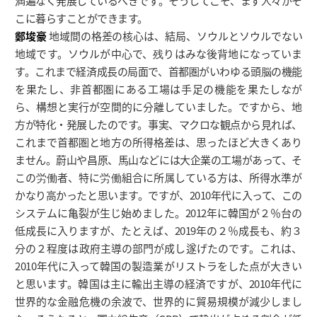
満遍なく発展しているべきです。そうしてこそ、まず人々がそ
こに暮らすことができます。
鄭埈豪
地域間の格差の核心は、結局、ソウルとソウルでない
地域です。ソウルが中心で、残りはみな後背地になっていま
す。これまで経済成長の局面で、首都圏がいわゆる頭脳の機能
を果たし、非首都圏にある工場は手足の機能を果たしなが
ら、構想と実行が空間的に分離していました。ですから、地
方が特化・発展したのです。事実、マクロな観点から見れば、
これまで首都圏と地方の所得格差は、思ったほど大きくあり
ません。蔚山や昌原、馬山などには大企業の工場があって、そ
この労働者、特に労働組合に所属している方は、所得水準が
かなり高かったと思います。ですが、2010年代に入って、この
システムに亀裂が生じ始めました。2012年に韓国が２％台の
低成長に入りますが、たとえば、2019年の２％成長も、約３
分の２程度は政府主導の部門が成し遂げたのです。これは、
2010年代に入って韓国の製造業がリストラをした点が大きい
と思います。韓国は主に輸出主導の経済ですが、2010年代に
世界的な金融危機の余波で、世界的に貿易規模が減少しまし