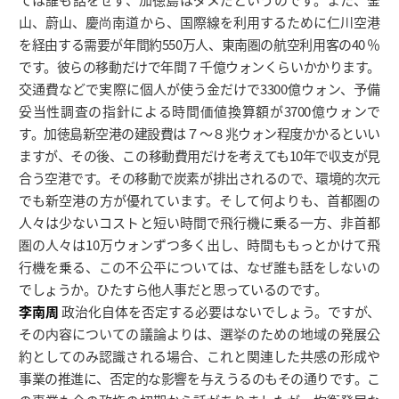
山、蔚山、慶尚南道から、国際線を利用するために仁川空港
を経由する需要が年間約550万人、東南圏の航空利用客の40 ％
です。彼らの移動だけで年間７千億ウォンくらいかかります。
交通費などで実際に個人が使う金だけで3300億ウォン、予備
妥当性調査の指針による時間価値換算額が3700億ウォンで
す。加徳島新空港の建設費は７〜８兆ウォン程度かかるといい
ますが、その後、この移動費用だけを考えても10年で収支が見
合う空港です。その移動で炭素が排出されるので、環境的次元
でも新空港の方が優れています。そして何よりも、首都圏の
人々は少ないコストと短い時間で飛行機に乗る一方、非首都
圏の人々は10万ウォンずつ多く出し、時間ももっとかけて飛
行機を乗る、この不公平については、なぜ誰も話をしないの
でしょうか。ひたすら他人事だと思っているのです。
李南周
政治化自体を否定する必要はないでしょう。ですが、
その内容についての議論よりは、選挙のための地域の発展公
約としてのみ認識される場合、これと関連した共感の形成や
事業の推進に、否定的な影響を与えうるのもその通りです。こ