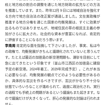
税と地方税の割合の調整を通じた地方財政の拡充などの方法
を推進しています。また、昨年12月９日には地域自治を強化す
る方向で地方自治法の改正案が通過しました。文在寅政権が
推進する地方分権を通じた国家の均衡発展は、すぐに効果が
出るものではありませんが、地域住民の草の根民主主義の参
加がさらに拡大され、社会的な資本が豊富になれば、肯定的
に評価することになるだろう思います。
李南周
肯定的な面を指摘して下さいましたが、事実、私は今
の政権で、均衡発展がきちんと議題化されていないと思うんで
す。たとえば最近の加徳島の新空港問題も、選挙を目前にして
急に出てきたという印象です〔釜山市江西区の加徳島に建設
予定の新空港。2024年着工、2029年完成予定〕。これが本当
に必要ならば、均衡発展の観点でどのような必要性があるの
か、具体的な言説を作るべきですが、言説がかなり不十分な
状態でいろいろなことが進められて、過度に政治化され、実行
の過程でも手続上の問題があるという議論もまた起きます。な
ので議論だけが大きくなって、肝心の発展的な討論は行われま
せん。