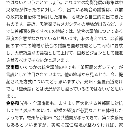
ではないということでしょう。これまでの均衡発展の政策は中
央政府が作ったのに対し、今、出ている統合の議論は、以前
の政策を自治体で検討した結果、地域から自生的に出てきた
ものです。最近、忠清圏でもメガシティの議論が出るなど、す
でに首都圏を除くすべての地域では、統合の議論についてある
程度の合意がなされていると思います。私の考えでは、非首都
圏のすべての地域が統合の議論を国政課題として同時に要求
し、大統領選挙の議題として上げて、国政ビジョンとして推進
させるべきではないかと思います。
李南周
いくつかの統合議論の中でも「釜蔚慶メガシティ」が
言説として注目されています。他の地域から見るとき、今、提
起された方式についてどう思いますか。光州・全羅南道だけ
でも「釜蔚慶」とは状況が少し違っているのではないかと思い
ます。
金裕和
光州・全羅南道も、ますます巨大化する首都圏に対抗
して生き残るためには、規模の経済が必要なことを体得した
ようです。羅州革新都市に公共機関が移ってきて、第２次移転
もあるといいますが、実際に定住環境が整わなければ、家