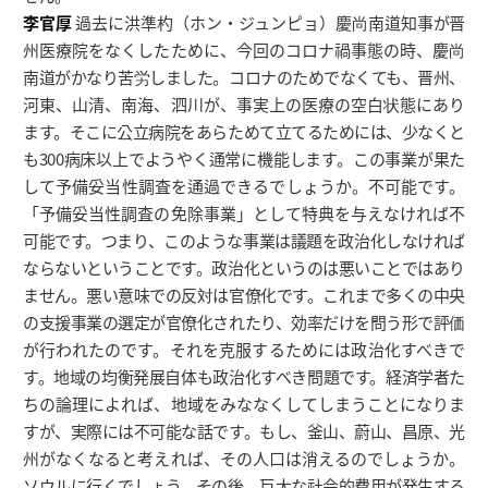
李官厚
過去に洪準杓（ホン・ジュンピョ）慶尚南道知事が晋
州医療院をなくしたために、今回のコロナ禍事態の時、慶尚
南道がかなり苦労しました。コロナのためでなくても、晋州、
河東、山清、南海、泗川が、事実上の医療の空白状態にあり
ます。そこに公立病院をあらためて立てるためには、少なくと
も300病床以上でようやく通常に機能します。この事業が果た
して予備妥当性調査を通過できるでしょうか。不可能です。
「予備妥当性調査の免除事業」として特典を与えなければ不
可能です。つまり、このような事業は議題を政治化しなければ
ならないということです。政治化というのは悪いことではあり
ません。悪い意味での反対は官僚化です。これまで多くの中央
の支援事業の選定が官僚化されたり、効率だけを問う形で評価
が行われたのです。それを克服するためには政治化すべきで
す。地域の均衡発展自体も政治化すべき問題です。経済学者た
ちの論理によれば、地域をみななくしてしまうことになりま
すが、実際には不可能な話です。もし、釜山、蔚山、昌原、光
州がなくなると考えれば、その人口は消えるのでしょうか。
ソウルに行くでしょう。その後、巨大な社会的費用が発生する