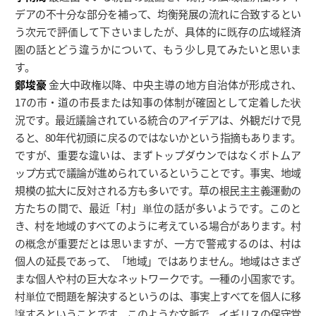
デアの不十分な部分を補って、均衡発展の流れに合致するとい
う次元で評価して下さいましたが、具体的に既存の広域経済
圏の話とどう違うかについて、もう少し見てみたいと思いま
す。
鄭埈豪
金大中政権以降、中央主導の地方自治体が形成され、
17の市・道の市長または知事の体制が確固として定着した状
況です。最近議論されている統合のアイデアは、外観だけで見
ると、80年代初頭に戻るのではないかという指摘もあります。
ですが、重要な違いは、まずトップダウンではなくボトムア
ップ方式で議論が進められているということです。事実、地域
規模の拡大に反対される方も多いです。草の根民主主義運動の
方たちの間で、最近「村」単位の話が多いようです。このと
き、村を地域のすべてのように考えている場合があります。村
の概念が重要だとは思いますが、一方で警戒するのは、村は
個人の延長であって、「地域」ではありません。地域はさまざ
まな個人や村の巨大なネットワークです。一種の小国家です。
村単位で問題を解決するというのは、事実上すべてを個人に移
譲するということです。このような文脈で、イギリスの保守党