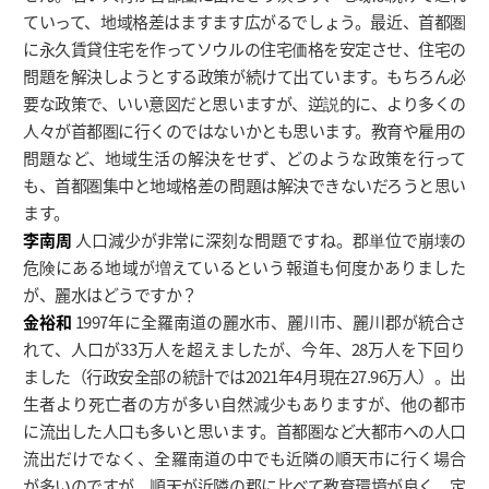
ていって、地域格差はますます広がるでしょう。最近、首都圏
に永久賃貸住宅を作ってソウルの住宅価格を安定させ、住宅の
問題を解決しようとする政策が続けて出ています。もちろん必
要な政策で、いい意図だと思いますが、逆説的に、より多くの
人々が首都圏に行くのではないかとも思います。教育や雇用の
問題など、地域生活の解決をせず、どのような政策を行って
も、首都圏集中と地域格差の問題は解決できないだろうと思い
ます。
李南周
人口減少が非常に深刻な問題ですね。郡単位で崩壊の
危険にある地域が増えているという報道も何度かありました
が、麗水はどうですか？
金裕和
1997年に全羅南道の麗水市、麗川市、麗川郡が統合さ
れて、人口が33万人を超えましたが、今年、28万人を下回り
ました（行政安全部の統計では2021年4月現在27.96万人）。出
生者より死亡者の方が多い自然減少もありますが、他の都市
に流出した人口も多いと思います。首都圏など大都市への人口
流出だけでなく、全羅南道の中でも近隣の順天市に行く場合
が多いのですが、順天が近隣の郡に比べて教育環境が良く、定