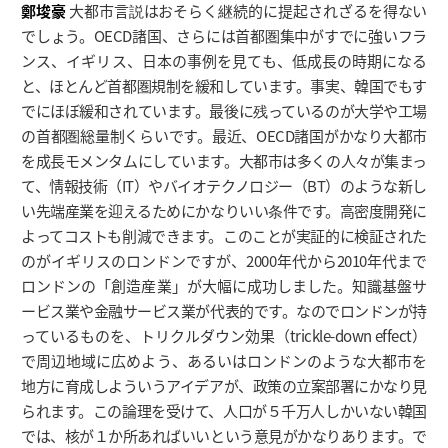
鄭埈豪
大都市言説はおそらく継続的に提起されざるを得ない
でしょう。OECD諸国、さらには首都圏集中がすでに強いフラ
ンス、イギリス、日本の事例を見ても、低成長の時期になる
と、ほとんど首都圏規制を緩和しています。事実、韓国でもす
でにほぼ緩和されています。最後に残っているのが大学や工場
の首都圏総量制くらいです。最近、OECD諸国がかなり大都市
を成長モメンタムにしています。大都市は多くの人々が集まっ
て、情報技術（IT）やバイオテクノロジー（BT）のような新し
い先端産業を迎えるためにかなりいい条件です。高密度開発に
よってコストも削減できます。このことが実証的に検証された
のがイギリスのロンドンですが、2000年代から2010年代まで
ロンドンの「創造産業」が大幅に成功しました。知識基盤サ
ービス業や金融サービス業が代表的です。なのでロンドンが持
っているものを、トリクルダウン効果（trickle-down effect）
で周辺地域に広めよう、あるいはロンドンのような大都市を
地方に育成しよういうアイデアが、政策の立案部署にかなり見
られます。この論理を受けて、人口が５千万人しかいない韓国
では、核が１か所あればいいという意見がかなりあります。で