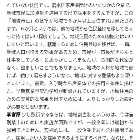
れていない状況です。麗水国家産業団地のいくつかの企業で、
地域市民に加点制を適用する形で採用をするんですが、この
「地域市民」の基準が地域で６か月以上居住すれば満たされ
ます。６か月というのは、他の地域から住民登録を移してちょ
っと待てばいい程度でしょう。地域住民のための制度とはいい
にくいと思います。就職するために住民登録を移せば、一瞬、
地域人口が増える効果があるため、市民が「市長がきちんと
仕事をしている」と思うかもしれませんが、長期的な代案が
なく、望ましいことでもありません。地域の人材が地域で働
けば、続けて暮らすようになり、地域に対する愛情もより深い
といいます。最近、入学時から産業体での採用を条件に掲げ
た、早期就業型契約学科が新設されていますが、地域住民の
ための実質的な成果を出すためには、よりしっかりした設計
が必要だと思います。
李官厚
少し敷衍するならば、地域割当制というのは、今は差
別禁止のためにも実施が困難ですが、一般企業には最初から
強制できません。究極的には、一般企業であれ公共機関であ
れ、採用したい人を採用できるようにするべきで、ならば、そ