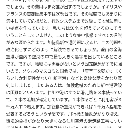
でしょう。その費用はまた誰が出すのでしょうか。イギリスや
フランスの首都圏集中率は20％台です。その程度でもあまりに
集中していて危機だと、行政システムまで改編して地域に新し
い拠点を作っています。私たちは50 ％を超えているのにそう
いうことをしていません。このような集中状態ですべての言説
がみな歪められます。加徳島新空港問題に戻ると、この問題も
政治化せずにどのように解決できるでしょうか。釜山の金海
空港が国内の空港の中で最も大きく黒字を出しているところ
です。ですが、地域には需要がないという固定観念がすでに強
いので、ソウルのマスコミと国会では、「唐辛子を乾かす〔く
らいしか利便性がない〕新空港」などと奇妙な話をかなり真
剣にしました。またある人は、気候危機のために新空港建設
は困難だといいます。仁川空港はすでに滑走路を３本使ってい
て、２本の追加が確定しています。１本作るごとに利用客が３
千万人ずつ増えます。加徳島新空港ができれば１千万人程度を
受容するだろうという予想です。飛行機の便数がかなり増え、
環境的負担がかなり大きくなる仁川空港の滑走路工事につい
ては誰も話をせず、加徳島はダメだというのです。また、釜