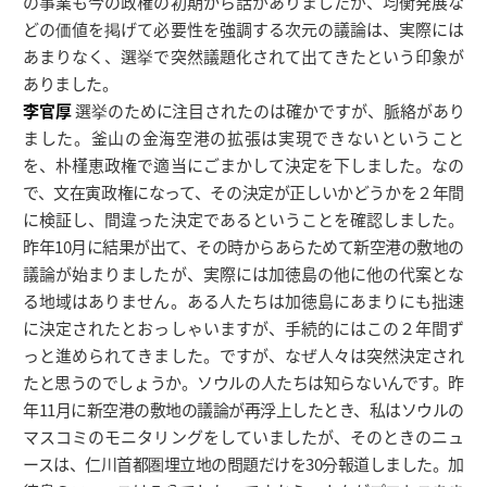
の事業も今の政権の初期から話がありましたが、均衡発展な
どの価値を掲げて必要性を強調する次元の議論は、実際には
あまりなく、選挙で突然議題化されて出てきたという印象が
ありました。
李官厚
選挙のために注目されたのは確かですが、脈絡があり
ました。釜山の金海空港の拡張は実現できないということ
を、朴槿恵政権で適当にごまかして決定を下しました。なの
で、文在寅政権になって、その決定が正しいかどうかを２年間
に検証し、間違った決定であるということを確認しました。
昨年10月に結果が出て、その時からあらためて新空港の敷地の
議論が始まりましたが、実際には加徳島の他に他の代案とな
る地域はありません。ある人たちは加徳島にあまりにも拙速
に決定されたとおっしゃいますが、手続的にはこの２年間ず
っと進められてきました。ですが、なぜ人々は突然決定され
たと思うのでしょうか。ソウルの人たちは知らないんです。昨
年11月に新空港の敷地の議論が再浮上したとき、私はソウルの
マスコミのモニタリングをしていましたが、そのときのニュ
ースは、仁川首都圏埋立地の問題だけを30分報道しました。加