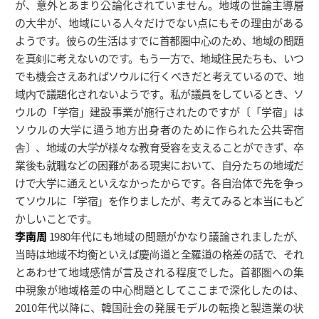
が、意外とあまり公論化されていません。地域の世論主導層
の大半が、地域にいる人々だけでない点にもその理由がある
ようです。彼らの生活はすでに首都圏中心のため、地域の問題
を真剣に考えないのです。もう一方で、地域住民たちも、いつ
でも機会さえあればソウルに行くべきだと考えているので、地
域内で議題化されないようです。私が議員をしているとき、ソ
ウルの「学宿」建設事業が施行されたのですが〔「学宿」は
ソウルの大学に通う地方出身者のために作られた公共寄宿
舎〕、地域の大学が様々な教育受容を支えることができず、卒
業後も就職などの困難がある現実において、自分たちの地域だ
けで大学に通えといえなかったからです。各自治体で先を争っ
てソウルに「学宿」を作りましたが、考えてみると本当にもど
かしいことです。
李南周
1980年代にも地域の問題がかなり議論されましたが、
当時は地域不均衡といえば慶尚道と全羅道の格差の話で、それ
とあわせて地域感情が言及される程度でした。首都圏への集
中現象が地域格差の中心問題としてここまで深化したのは、
2010年代以降に、韓国社会の発展モデルの転換と製造業の状