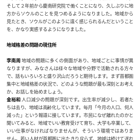
そして２年前から慶南研究院で働くことになり、久しぶりに地
方からソウルのことを見つめるようになりました。地域から
見たとき、ソウルがこのように遠く感じられるんだということ
を、かなり実感するようになりました。
地域格差の問題の現住所
李南周
地域の問題に多くの側面があり、地域ごとに事情が異
なりますが、みなさんは様々な地域や分野で活動される方々
で、話もいろいろと盛り沢山だろうと期待します。まず首都圏
集中と地域格差の状況で、どのような問題が最も深刻とお考え
か、お話しを始めましょう。
金裕和
人口減少の問題が深刻です。出生率が減少し、若者た
ちは去り、地域は高齢化しています。毎月「今月の人口、何人
減った」という報道に接しています。市民になぜ離れたのかと
聞いてみると、地域でいい教育受けて育ち、大学も卒業して、
いい仕事がなければなりませんが、そういう環境ではありま
せん。若い人材が首都圏に出たきり戻らず、地域は続けて遅れ