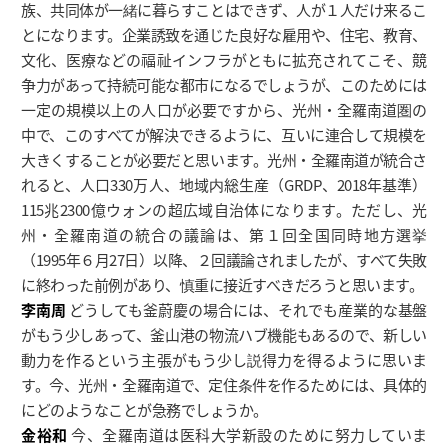
族、共同体が一緒に暮らすことはできず、人が１人だけ来るこ
とになります。企業誘致を通じた良好な雇用や、住宅、教育、
文化、医療などの福祉インフラがともに拡充されてこそ、競
争力があって持続可能な都市になるでしょうが、このためには
一定の規模以上の人口が必要ですから、光州・全羅南道圏の
中で、このすべてが解決できるように、互いに連合して規模を
大きくすることが必要だと思います。光州・全羅南道が統合さ
れると、人口330万人、地域内総生産（GRDP、2018年基準）
115兆2300億ウォンの超広域自治体になります。ただし、光
州・全羅南道の統合の議論は、第１回全国同時地方選挙
（1995年６月27日）以降、２回議論されましたが、すべて失敗
に終わった前例があり、慎重に接近すべきだろうと思います。
李南周
どうしても釜蔚慶の場合には、それでも産業的な基盤
がもう少しあって、釜山港の物流ハブ機能もあるので、新しい
動力を作るという主張がもう少し説得力を得るように思いま
す。今、光州・全羅南道で、定住条件を作るためには、具体的
にどのようなことが急務でしょうか。
金裕和
今、全羅南道は医科大学新設のために努力していま