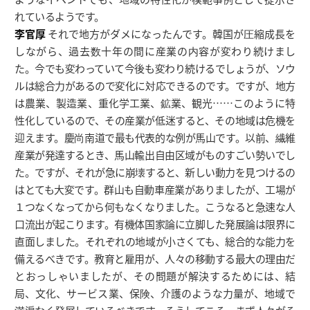
れているようです。
李官厚
それで地方がダメになったんです。韓国が圧縮成長を
しながら、過去数十年の間に産業の内容が変わり続けまし
た。今でも変わっていて今後も変わり続けるでしょうが、ソウ
ルは総合力があるので変化に対応できるのです。ですが、地方
は農業、製造業、重化学工業、鉱業、観光……このように特
性化しているので、その産業が低迷すると、その地域は危機を
迎えます。慶尚南道で最も代表的な例が馬山です。以前、繊維
産業が発達するとき、馬山輸出自由区域がものすごい勢いでし
た。ですが、それが急に崩壊すると、新しい動力を見つけるの
はとても大変です。群山も自動車産業がありましたが、工場が
１つなくなってから何もなくなりました。こうなると急速な人
口流出が起こります。有機体国家論に立脚した発展論は限界に
直面しました。それぞれの地域が小さくても、総合的な能力を
備えるべきです。教育と雇用が、人々の移動する最大の理由だ
とおっしゃいましたが、その問題が解決するためには、結
局、文化、サービス業、保険、介護のような力量が、地域で