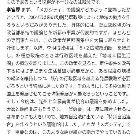
ものであるという説得が不十分なのは残念です。
李官厚
まず、「メガシティ」の議論がどのように登場したか
というと、2004年以来の均衡発展政策によって地域の拠点を作
ろうという試みがありました。具体的には、盧武鉉政権の行
政首都移転の議論と革新都市事業が代表的ですが、ほとんど
の専門家たちは、この政策が首都圏集中を大幅に遅らせたと
評価します。以降、李明博政権は「５+２広域経済圏」を推進
し、朴槿恵政権のときは行政区域を越えた「地域幸福生活
圏」の概念を語りました。この政策を見ると、定住条件を改善
するにはさまざまな生活基盤が必要だから、ある程度の規模
の経済を維持しつつ、既存の行政区域を越える発展戦略が必要
だろうという結論に達したのです。そのようにして多極体制で
国土を発展させてこそ均衡発展が可能だろうということです。
そして今度は、光州と全羅南道が統合の議論を始めました。
大邱と慶尚北道もそうです。「釜蔚慶」は一度に統合させるに
はあまりにも大きいので、地方自治法に出ている「特別自治連
合」を作ろうという議論が出ました。それが「メガシティ」で
す。重要なのは、このような話が誰かの指示でやっているもの