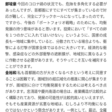
鄭埈豪
今回のコロナ禍の状況でも、危険を多角化する必要が
あったんですが、首都圏にすでにすべてが集まっているので対
応が難しく、完全にブラックホールになってしまったのです。
ですから、今後の「ポートフォリオ戦略」のためにも、均衡
発展の持つ意味があると思います。投資において「すべての卵
を１つのかごに入れてはいけない」というように、国家の成
長も一地域に集中していると、分散されている場合よりも、衝
撃による打撃が国家全体ではるかに大きいです。経済的な衝
撃、感染症などの外部衝撃の遮断膜が、地域別に異なるよう
に作動させる必要があります。そうやってこそ互いを補完する
ことができます。
金裕和
私も首都圏の方が大きくなるべきという考えに同意す
ることは困難です。圏域別の超広域化の推進に関心が集まりま
すが、圏域別に分けて均衡発展をするためには考えるべき点
があります。忠清道や慶尚南道の場合は、産業構造が比較的よ
く構築されており、発展の可能性が比較的高いといえますが、
そもそも産業資源が劣悪な地域は、むしろより不均衡になる
のではないかという懸念があります。一例として、最近、全羅