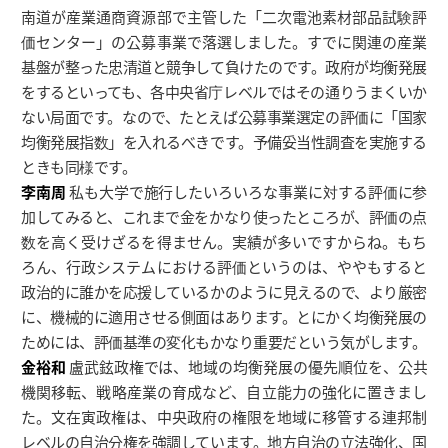
南道が産業通商資源部で主管した「二次電池素材部品試験評
価センター」の公募事業で落選しました。すでに関連の産業
基盤が整った忠清道と競争して負けたのです。政府が均衡発展
をするといっても、各中央省庁レベルではその通りうまくいか
ない局面です。なので、たとえば公募事業選定の評価に「国家
均衡発展指数」を入れるべきです。予備妥当性調査を実施する
ときも同様です。
李南周
私も大学で施行したいろいろな事業に対する評価に参
加してみると、これまで金をかなり使ったところが、評価の点
数を高く受けざるを得ません。実績が多いですからね。もち
ろん、行政システムにおける評価というのは、ややもすると
政治的に誰かを応援しているかのように見えるので、より厳密
に、機械的に適用させる側面はあります。とにかく均衡発展の
ためには、評価基準の変化もかなり重要だという気がします。
金裕和
盧武鉉政権では、地域の均衡発展の優先順位を、公共
機関移転、戦略産業の育成など、自立能力の強化に置きまし
た。文在寅政権は、中央政府の権限を地域に移管する連邦制
レベルの自治分権を強調しています。地方自治の立法強化、国