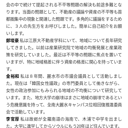
会の中で続けて提起される不平等問題の解決も前途多難とな
ります。当面の問題として、不動産の議論や資産の不平等も首
都圏集中の現象と関連した問題です。多角的に議論をするため
に、３人の先生方をお呼びしました。簡単に自己紹介をお願
いします。
鄭埈豪
私は江原大不動産学科にいて、地域について長年研究
してきました。以前は産業研究院で地域の均衡発展と産業政
策を研究していました。最近は不平等の問題に焦点を置いて
いますが、特に地域格差に伴う資産の格差に関心を持っていま
す。
金裕和
私は８年間、麗水市の市議会議員として活動しまし
た。現在は「韓国女性議政」の専門委員として働きながら、
女性の政治参加にもみられる地域の不均衡について研究して
います。また、地方大学の崩壊はまさに地域の崩壊であるとい
う危機意識を持って、全南大麗水キャンパス位相回復推進委員
会で活動しています。
李官厚
私は故郷が全羅南道の海南で、木浦で中学を出まし
た。大学に進学してからソウルにもう20年ほど住んでいます。