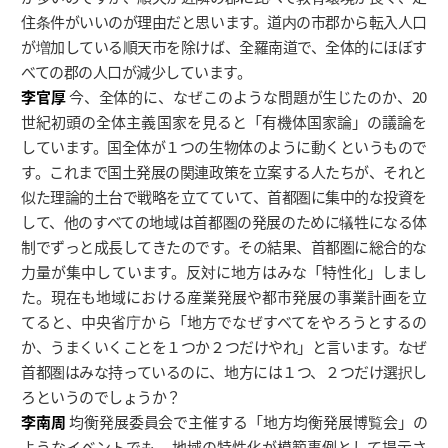
住条件がいいのが理由だと思います。道内の市郡から転入人口
が増加している順天市を除けば、全羅南道で、全体的にほぼす
べての郡の人口が減少しています。
李官厚
今、全体的に、なぜこのような問題が生じたのか、20
世紀初頭の全体主義国家を見ると「有機体国家論」の議論を
しています。国全体が１つの生物体のように動くというもので
す。これまで国土発展の関連政策を立案する人たちが、それと
似た理論的土台で戦略を立てていて、首都圏に集中的な投資を
して、他のすべての地域は首都圏の発展のために犠牲になる体
制でずっと成長してきたのです。その結果、首都圏に総合的な
力量が集中しています。反対に地方はみな「特性化」しまし
た。現在も地域における産業発展や都市発展の事業計画を立
てると、中央省庁から「地方でなぜすべてをやろうとするの
か、うまくいくことを１つか２つだけやれ」と言います。なぜ
首都圏はみな持っているのに、地方には１つ、２つだけ選択し
ろというのでしょうか？
李南周
均衡発展委員会で主催する「地方均衡発展博覧会」の
ようなイベントでも、地域の特性化が模範事例として提示さ