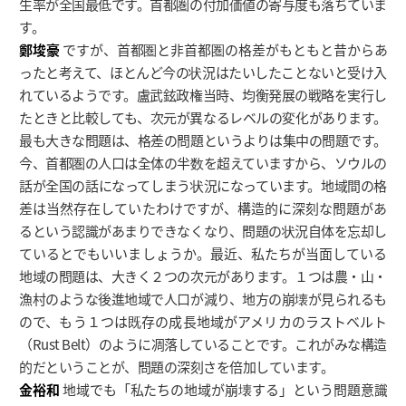
生率が全国最低です。首都圏の付加価値の寄与度も落ちていま
す。
鄭埈豪
ですが、首都圏と非首都圏の格差がもともと昔からあ
ったと考えて、ほとんど今の状況はたいしたことないと受け入
れているようです。盧武鉉政権当時、均衡発展の戦略を実行し
たときと比較しても、次元が異なるレベルの変化があります。
最も大きな問題は、格差の問題というよりは集中の問題です。
今、首都圏の人口は全体の半数を超えていますから、ソウルの
話が全国の話になってしまう状況になっています。地域間の格
差は当然存在していたわけですが、構造的に深刻な問題があ
るという認識があまりできなくなり、問題の状況自体を忘却し
ているとでもいいましょうか。最近、私たちが当面している
地域の問題は、大きく２つの次元があります。１つは農・山・
漁村のような後進地域で人口が減り、地方の崩壊が見られるも
ので、もう１つは既存の成長地域がアメリカのラストベルト
（Rust Belt）のように凋落していることです。これがみな構造
的だということが、問題の深刻さを倍加しています。
金裕和
地域でも「私たちの地域が崩壊する」という問題意識