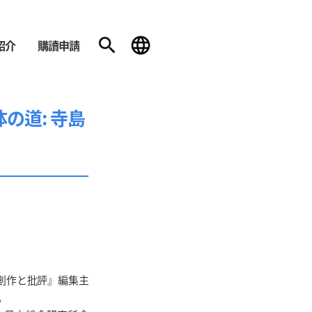
紹介
購讀申請
の道: 寺島
創作と批評』編集主
。