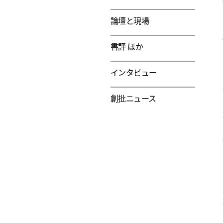
論壇と現場
書評 ほか
インタビュー
創批ニュース