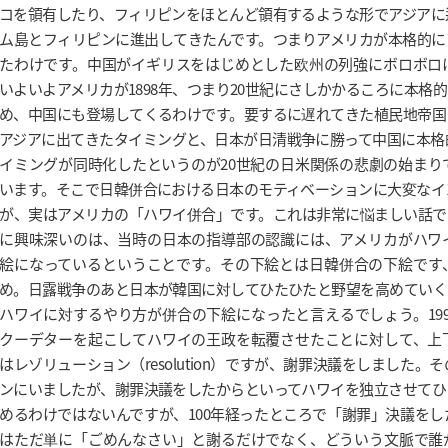
コを領有したり、フィリピンをほとんど領有するような形でアジアに
ム島とフィリピンに進出してきたんです。つまりアメリカが本格的に
たわけです。中国がイギリスをはじめとした欧州の列強にボロボロ
いよいよアメリカが1898年、つまり20世紀にさしかかるころに本格
め、中国にも登場してくるわけです。要するに遅れてきた植民地帝国
アジアに出てきたタイミングと、日本が日清戦争に勝って中国に本格
イミングが同時化したというのが20世紀の日米関係の悲劇の始まり
います。そこで日韓併合における日本のモティベーションに大変なイ
が、実はアメリカの「ハワイ併合」です。これは非常に悩ましい話で
に興味深いのは、当時の日本の指導部の認識には、アメリカがハワ
絵になっているということです。その下絵とは日韓併合の下絵です
め。日露戦争のあと日本が韓国に対してひたひたと野望を高めていく
ハワイに対するやり方が併合の下絵になったと言えるでしょう。19
クーデターを起こしてハワイの王政を転覆させたことに対して、上
はレゾリューション（resolution）ですが、謝罪決議をしました。
ンにいましたが、謝罪決議をしたからといってハワイを独立させてひ
めるわけではないんですが、100年経ったところで「謝罪」決議を
はただ単に「ごめんなさい」と謝るだけでなく、どういう文脈で誰