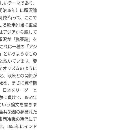
しいテーマであり、
明治18年）に福沢諭
明を待って、ここで
しろ欧米列強に重点
はアジアから脱して
福沢が「脱亜論」を
これは一種の「アジ
」というようなもの
と説いています。要
イオリズムのように
と、欧米との関係が
始め、まさに戦時期
、日本をリーダーと
に負けて、1964年
という論文を書きま
亜共栄圏の夢破れた
、東西冷戦の時代にア
。1955年にインド