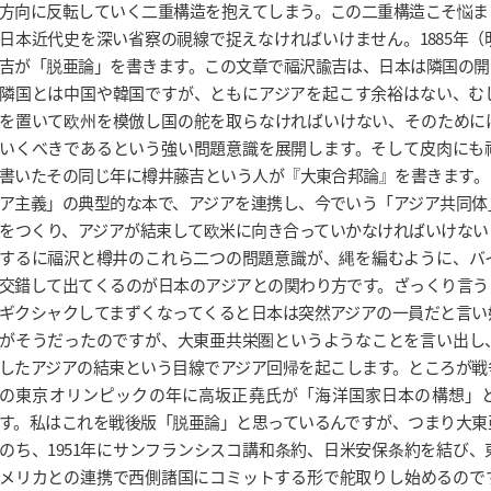
方向に反転していく二重構造を抱えてしまう。この二重構造こそ悩ま
日本近代史を深い省察の視線で捉えなければいけません。1885年（
吉が「脱亜論」を書きます。この文章で福沢諭吉は、日本は隣国の開
隣国とは中国や韓国ですが、ともにアジアを起こす余裕はない、む
を置いて欧州を模倣し国の舵を取らなければいけない、そのために
いくべきであるという強い問題意識を展開します。そして皮肉にも
書いたその同じ年に樽井藤吉という人が『大東合邦論』を書きます。
ア主義」の典型的な本で、アジアを連携し、今でいう「アジア共同体
をつくり、アジアが結束して欧米に向き合っていかなければいけない
するに福沢と樽井のこれら二つの問題意識が、縄を編むように、バ
交錯して出てくるのが日本のアジアとの関わり方です。ざっくり言う
ギクシャクしてまずくなってくると日本は突然アジアの一員だと言い
がそうだったのですが、大東亜共栄圏というようなことを言い出し
したアジアの結束という目線でアジア回帰を起こします。ところが戦争
の東京オリンピックの年に高坂正堯氏が「海洋国家日本の構想」
す。私はこれを戦後版「脱亜論」と思っているんですが、つまり大東
のち、1951年にサンフランシスコ講和条約、日米安保条約を結び
メリカとの連携で西側諸国にコミットする形で舵取りし始めるのです