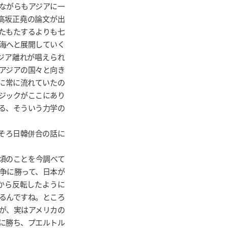
ながらもアジアに一
高坂正堯の論文が出
たもたするよりも七
海へと展開していく
ジア離れが唱えられ
アジアの国々と向き
に常に流れていたの
ジックがここにあり
る、そういう力学の
そろ日韓併合の話に
の頃のことを今調べて
戦争に勝って、日本が
から反転したように
るんですね。ところ
が、実はアメリカの
争に勝ち、プエルトル