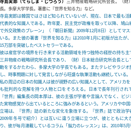
寺島実郎（てらしま・じつろう）
三井物産戦略研究所会長。（財
長。多摩大学学長。著書に『世界を知る力』など。
寺島実郎は韓国ではさほど知られていないが、現在、日本で最も活
代表的な知識人である。昨年夏、民主党が政権を取って以降、鳩山
で外交政策のブレーン」（『朝日新聞』2009年12月8日）としてマ
いる。また彼の著書『世界を知る力』は2010年1月に初版が出たが、
15万部を突破したベストセラーである。
彼は産官学の境界を行き来する活動領域を持つ独特の経歴の持ち主
三井物産の戦略研究所会長であり、（財）日本総合研究所会長とし
動をするかたわら、多摩大学の学長でもある。またテレビやラジオ
し、時事問題に対して発言しながら旺盛な執筆活動も継続している。
私の周辺の日本の知識人は彼が視野の広い知識人として、アメリカを
も批判的な見解を持つ人物と口をそろえる。日本で長年刊行され
『世界』編集長の岡本厚は、彼の主張が学者や言論人でなく、ビジ
た実物感覚から出ているところに強みがあるという。アメリカや中国
立場は、『世界』誌の新たな変化を象徴する。『世界』誌で政治学
2009年冬号で紹介）とは互いに違う立場に立つが、彼とともに大
り、彼が毎月連載しているコラム「脳力のレッスン」は、2010年5月