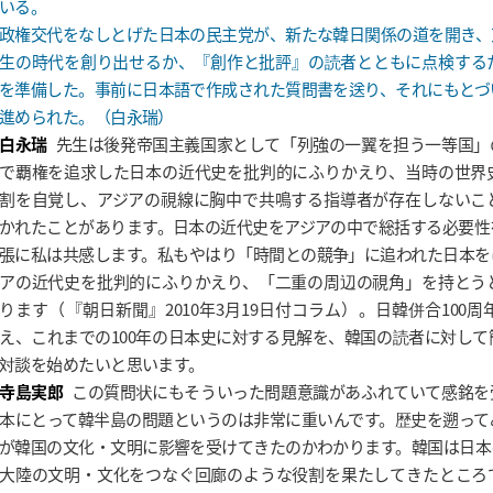
いる。
政権交代をなしとげた日本の民主党が、新たな韓日関係の道を開き、
生の時代を創り出せるか、『創作と批評』の読者とともに点検する
を準備した。事前に日本語で作成された質問書を送り、それにもとづ
進められた。（白永瑞）
白永瑞
先生は後発帝国主義国家として「列強の一翼を担う一等国」
で覇権を追求した日本の近代史を批判的にふりかえり、当時の世界
割を自覚し、アジアの視線に胸中で共鳴する指導者が存在しないこ
かれたことがあります。日本の近代史をアジアの中で総括する必要性
張に私は共感します。私もやはり「時間との競争」に追われた日本を
アの近代史を批判的にふりかえり、「二重の周辺の視角」を持とう
ります（『朝日新聞』2010年3月19日付コラム）。日韓併合100周年
え、これまでの100年の日本史に対する見解を、韓国の読者に対し
対談を始めたいと思います。
寺島実郎
この質問状にもそういった問題意識があふれていて感銘を
本にとって韓半島の問題というのは非常に重いんです。歴史を遡って
が韓国の文化・文明に影響を受けてきたのかわかります。韓国は日本
大陸の文明・文化をつなぐ回廊のような役割を果たしてきたところ