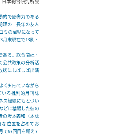
）日本総合研究所会
動的で影響力のある
総理の「長年の友人
スコミの寵児になって
3月末現在で13刷・
である。総合商社・
て公共政策の分析活
放送にしばしば出演
よく知っていながら
ている批判的月刊誌
ネス経験にもとづい
などに精通した彼の
者の坂本義和（本誌
きな位置を占めてお
号で97回目を迎えて