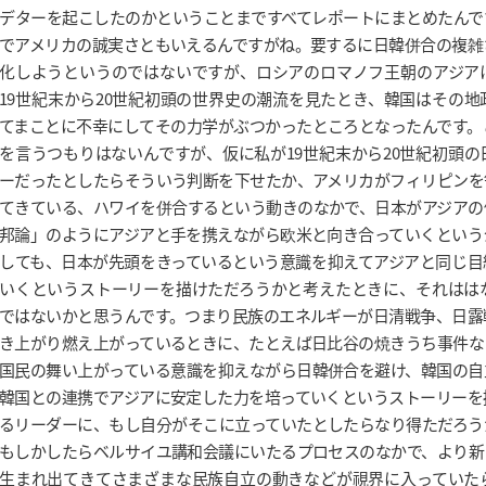
デターを起こしたのかということまですべてレポートにまとめたんで
でアメリカの誠実さともいえるんですがね。要するに日韓併合の複雑
化しようというのではないですが、ロシアのロマノフ王朝のアジア
19世紀末から20世紀初頭の世界史の潮流を見たとき、韓国はその
てまことに不幸にしてその力学がぶつかったところとなったんです。
を言うつもりはないんですが、仮に私が19世紀末から20世紀初頭
ーだったとしたらそういう判断を下せたか、アメリカがフィリピンを
てきている、ハワイを併合するという動きのなかで、日本がアジアの
邦論」のようにアジアと手を携えながら欧米と向き合っていくという
しても、日本が先頭をきっているという意識を抑えてアジアと同じ目
いくというストーリーを描けただろうかと考えたときに、それはは
ではないかと思うんです。つまり民族のエネルギーが日清戦争、日露
き上がり燃え上がっているときに、たとえば日比谷の焼きうち事件な
国民の舞い上がっている意識を抑えながら日韓併合を避け、韓国の自
韓国との連携でアジアに安定した力を培っていくというストーリーを
るリーダーに、もし自分がそこに立っていたとしたらなり得ただろう
もしかしたらベルサイユ講和会議にいたるプロセスのなかで、より新
生まれ出てきてさまざまな民族自立の動きなどが視界に入っていた