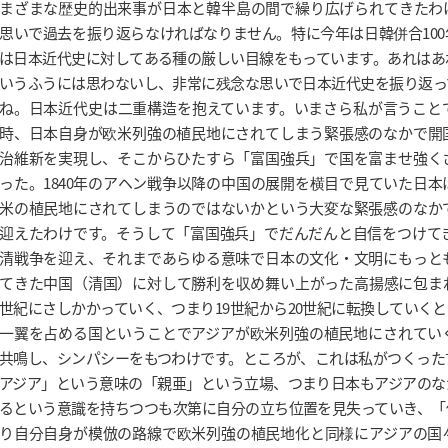
まざまな歴史的出来事が日本と韓半島の間で繰り広げられてきたわ
思いで過去を振り返らなければなりません。特に今年は日韓併合10
は日本近代史に対してある種の厳しい目線をもっています。あれはあ
いうふうには思わないし、非常に残念な思いで日本近代史を振り返っ
ね。日本近代史は二重構造を抱えています。いまさら私が言うこと
時、日本自身が欧米列強の植民地にされてしまう緊張感のなかで開
治維新を実現し、そこからひたすら「富国強兵」で国を富ませ強く
った。1840年のアヘン戦争以降の中国の展開を横目で見ていた日
米の植民地にされてしまうのではないかという大変な緊張感のなか
迎えたわけです。そうして「富国強兵」でだんだんと自信をつけてきて
清戦争を迎え、それまであらゆる意味で日本の文化・文明にもっと
てきた中国（清国）に対して勝利を収め舞い上がった高揚感に包まれ
世紀にさしかかっていく、つまり19世紀から20世紀に転換していく
一翼を占める国ということでアジアが欧米列強の植民地にされてい
共鳴し、シンパシーをもつわけです。ところが、これは私がつくった
アジア」という意味の「親亜」という立場、つまり日本もアジアのな
るという意識を持ちつつも次第に自分の立ち位置を見失っていき、「
り自分自身が模倣の路線で欧米列強の植民地化と同様にアジアの国