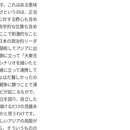
す。これはある意味
さというのは、正当
に対する野心も含め
地政学的な位置も含め
ここで刺激的なこと
の日本の政治的リーダ
領有してアジアに出
側に立って「大東合
シナリオを描いたと
線に立って連携して
なはだ難しかったの
戦争に勝つことで湧
どが起こるなかで、
立を図り、自立した
描けるだけの見識あ
かと思うわけです。
しいアジアの局面が
ら、そういうものの