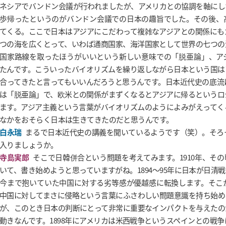
ネシアでバンドン会議が行われましたが、アメリカとの協調を軸にし
歩帰ったというのがバンドン会議での日本の趣旨でした。その後、
てくる。ここで日本はアジアにこだわって複雑なアジアとの関係にも
つの海を広くとって、いわば通商国家、海洋国家として世界の七つの
国家路線を取ったほうがいいという新しい意味での「脱亜論」、ア
たんです。こういったバイオリズムを繰り返しながら日本という国は
合ってきたと言ってもいいんだろうと思うんです。日本近代史の底流
は「脱亜論」で、欧米との関係がまずくなるとアジアに帰るというロ
ます。アジア主義という言葉がバイオリズムのようによみがえってく
なかをおそらく日本は生きてきたのだと思うんです。
白永瑞
まるで日本近代史の講義を聞いているようです（笑）。そろ
入りましょうか。
寺島実郎
そこで日韓併合という問題を考えてみます。1910年、そ
いて、書き始めようと思っていますがね。1894～95年に日本が日清
今まで抱いていた中国に対する劣等感が優越感に転換します。そこ
中国に対してまさに侵略という言葉にふさわしい問題意識を持ち始め
が、このとき日本の判断にとって非常に重要なインパクトを与えたの
動きなんです。1898年にアメリカは米西戦争というスペインとの戦