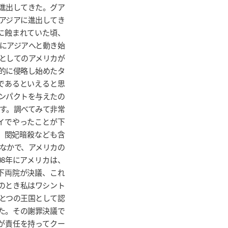
進出してきた。グア
アジアに進出してき
に蝕まれていた頃、
的にアジアへと動き始
としてのアメリカが
的に侵略し始めたタ
であるといえると思
ンパクトを与えたの
す。調べてみて非常
イでやったことが下
、閔妃暗殺なども含
なかで、アメリカの
98年にアメリカは、
下両院が決議、これ
そのとき私はワシント
とつの王国として認
した。その謝罪決議で
が責任を持ってクー