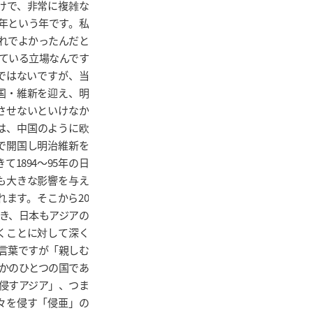
けで、非常に複雑な
0年という年です。私
れでよかったんだと
ている立場なんです
ではないですが、当
国・維新を迎え、明
させないといけなか
本は、中国のように欧
で開国し明治維新を
1894～95年の日
も大きな影響を与え
ます。そこから20
とき、日本もアジアの
くことに対して深く
言葉ですが「親しむ
かのひとつの国であ
侵すアジア」、つま
々を侵す「侵亜」の