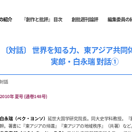
の紹介
『創作と批評』 目次
創批週刊論評
編集委員の
〔対話〕 世界を知る力、東アジア共同体
実郎・白永瑞 對話①
対話
2010年 夏号 (通卷148号)
白永瑞（ペク・ヨンソ）
延世大国学研究院長。同大史学科教授。『
幹。著書に『東アジアの帰還』『東アジアの地域秩序』（共著）など