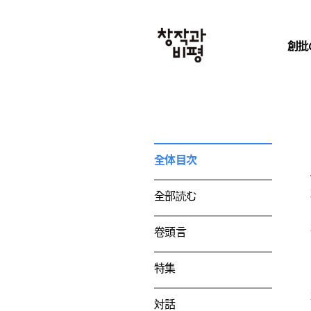
創批
全体目次
全部読む
卷頭言
特集
対話