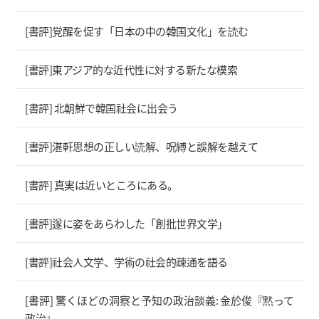
[書評]覚醒を促す「日本の中の韓国文化」を読む
[書評]東アジア的な近代性に対する新たな模索
[書評] 北朝鮮で韓国社会に出会う
[書評]湛軒思想の正しい読解、呪縛と誤解を越えて
[書評] 真実は近いところにある。
[書評]遂に姿をあらわした「創批世界文学」
[書評]社会人文学、学術の社会的疎通を語る
[書評] 驚くほどの洞察と予知の政治談義: 金於俊『黙って
政治』