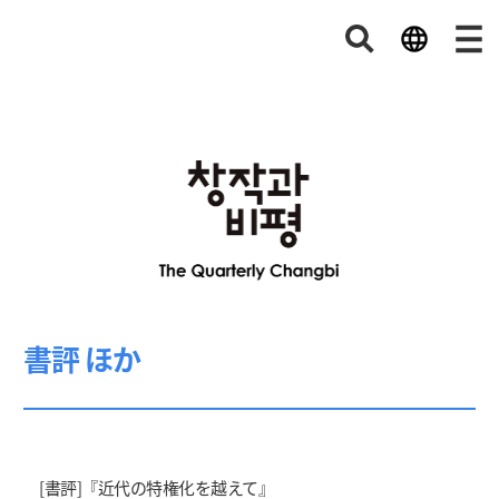
書評 ほか
[書評]『近代の特権化を越えて』