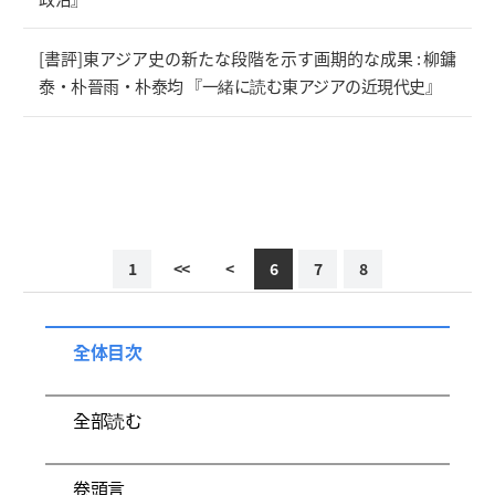
[書評]東アジア史の新たな段階を示す画期的な成果 : 柳鏞
泰・朴晉雨・朴泰均 『一緒に読む東アジアの近現代史』
1
<<
<
6
7
8
全体目次
全部読む
卷頭言