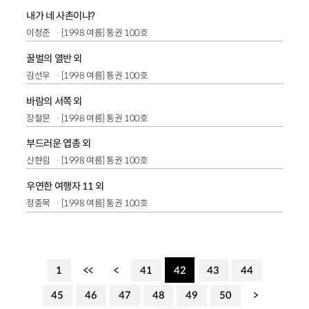
내가 네 사촌이냐?
이청준
[1998 여름] 통권 100호
꿀벌의 열반 외
김선우
[1998 여름] 통권 100호
바람의 서쪽 외
장철문
[1998 여름] 통권 100호
부드러운 엽총 외
신현림
[1998 여름] 통권 100호
우연한 여행자 11 외
정종목
[1998 여름] 통권 100호
1
<<
<
41
42
43
44
45
46
47
48
49
50
>