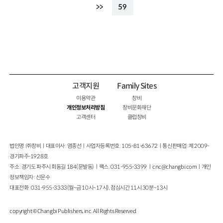
>>
59
고객지원
Family Sites
이용약관
창비
개인정보처리방침
창비문화재단
고객센터
클럽창비
법인명 : ㈜창비ㅣ대표이사 : 염종선ㅣ사업자등록번호 : 105-81-63672ㅣ통신판매업 : 제 2009-
경기파주-1928호
주소 : 경기도 파주시 회동길 184(문발동)ㅣ팩스 : 031-955-3399 ㅣ
cnc@changbi.com
ㅣ개인
정보책임자 : 신문수
대표전화 : 031-955-3333(월~금 10시~17시), 점심시간 11시 30분~13시
copyright © Changbi Publishers, inc. All Rights Reserved.