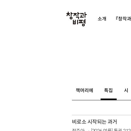
소개
『창작과
책머리에
특집
시
비로소 시작되는 과거
정주아
[2026 여름] 통권 21