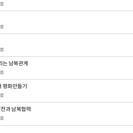
0호
0호
0호
그리는 남북관계
9호
아 평화만들기
9호
발전과 남북협력
9호