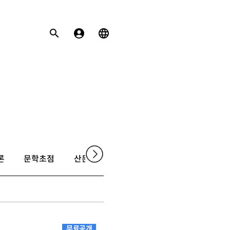
론
문학초점
산문
촌평
무료공개