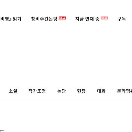
비평』 읽기
창비주간논평
지금 연재 중
구독
NEW
NEW
소설
작가조명
논단
현장
대화
문학평
2호