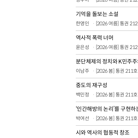
기억을 돌보는 소설
한영인
[2026 여름] 통권 21
역사적 폭력 너머
윤은성
[2026 여름] 통권 21
분단체제의 정치와 K민주주
이남주
[2026 봄] 통권 211호
중도의 재구성
백민정
[2026 봄] 통권 211호
‘인간해방의 논리’를 구현하
박여선
[2026 봄] 통권 211호
시와 역사의 협동적 창조