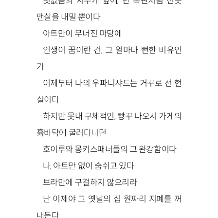
덧없음의 지우개 앞에, 난 흑판처럼 선뜻
맨살을 내밀 뿐이다
아트만이 무너진 마당에
인생이 꿈이란 건, 그 얼마나 뻔한 비유인
가
이제부터 나의 우파니샤드는 거꾸로 선 현
실이다
하지만 못내 구체적인, 빵꾸 나오시 가게의
흙바닥에 굴러다니던
호이루와 몽키스패너들의 그 완강함이다
나, 아트만 없이 숨쉬고 있다
브라만에 구걸하지 않으리라
난 이제야 그 옛날의 십 원짜리 지폐를 꺼
내든다