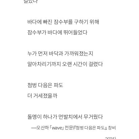
걸었다
바다에 빠진 잠수부를 구하기 위해
잠수부가 바다에 뛰어들었다
누가 먼저 바닥과 가까워졌는지
알아차리기까지 오랜 시간이 걸렸다
첨벙 다음은 파도
더 거세졌을까
돌멩이 하나가 먼발치에서 무거웠다
—
오산하
「wave」
전문
(『첨벙 다음은 파도』, 창비