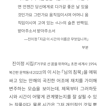
면 언젠간 당신에게로 다가갈 좋은 날 있을
것인가요 그런가요 움직임이시여 어머니 움
직임이시여 고여 있는 <나>의 슬픈 반짝임,
받아주소서 받아주소서
—진이정 「지금 이 시간의 이름은 무엇입니까」
부분
진이정 시집
(『거꾸로 선 꿈을 위하여』, 초판 세계사 1994,
의 이 시는 「님의 침묵」을 에워
복간판 문학동네 2022)
싸고 있는 만해의 곡진한 어조에 재치를 가미해
변주하는 모습을 보이는데, 제목부터 그러하듯
시와 시간이 어떻게 관계맺는지를 잘 살필 수 있
는 작품이다. 물론 시간은 그저 개인적인 것일 뿐