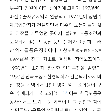
부른다. 창원이 어떤 곳이기에 그런가. 1973년에
마산수출자유지역이 완공되고 1974년에 창원기
계공업단지가 건설되면서 다수의 노동자들이 삶
의 터전을 이루었던 곳이자, 불안한 노동조건과
보장되지 않는 노동권 등의 문제가 여실히 드러
난 역사를 품은 장소이다. 마창노련
(마산창 원노동조
은 전국 최초로 결성된 지역노조이며,
합총연합)
1990년대 초까지 왕성한 연대투쟁을 벌였다.
1990년 전국노동조합협의회가 건설되기까지 마
산·창원 지역에서 1천여명이 넘는 조합원이 구
13
속·수배되거나 해고되었다.
이는 한국노동운
동사에서도 보기 드문 기록이며 그 실천과 참여
가 민주노조운동의 생명력과 토대가 되었다고 평