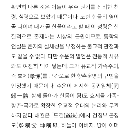
확연히 다른 것은 이들이 우주 원기를 신비한 천
령, 심령으로 보았기 때문이다. 또한 한울의 영이
곧 나이며 내가 곧 한울이라고 할 때 이 성령은 실
질적으로 존재하는 세상의 근원이므로, 동학의
언설은 존재의 실체성을 부정하는 불교적 관점과
도 같을 수 없다. 다만 수운의 발언은 전통적 사유
와도 여전히 맥이 닿는데, 그가 유교적 가족주의,
즉 효제(孝悌)를 근간으로 한 향촌운영의 규범을
인정했기 때문이다. 수운이 제시한 동귀일체(同
歸一體, 함께 돌아가 한몸이 됨)도 효제를 가족-
향촌-국가로 확장한 유교적 유대의 논리와 무관
하지 않다. 해월은 「도결(道訣)」에서 ‘건칭부 곤칭
모(乾稱父 坤稱母, 하늘이 아버지, 땅이 어머