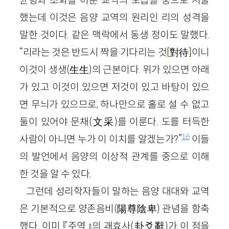
균형과 조화를 이룬 교역의 모습을 중으로 서술
했는데 이것은 음양 교역의 원리인 리의 성격을
말한 것이다. 같은 맥락에서 동생 정이도 말했다.
“리라는 것은 반드시 짝을 기다리는 것
[
對待
]
이니
이것이 생생(生生)의 근본이다. 위가 있으면 아래
가 있고 이것이 있으면 저것이 있고 바탕이 있으
면 무늬가 있으므로, 하나만으로 홀로 설 수 없고
둘이 있어야 문채(文采)를 이룬다. 도를 터득한
16
사람이 아니면 누가 이 이치를 알겠는가?”
이들
의 발언에서 음양의 이상적 관계를 중으로 이해
한 것을 알 수 있다.
그런데 성리학자들이 말하는 음양 대대와 교역
은 기본적으로 양존음비(陽尊陰卑) 관념을 함축
했다. 이미 『주역』의 괘효사(卦爻辭)가 이 점을