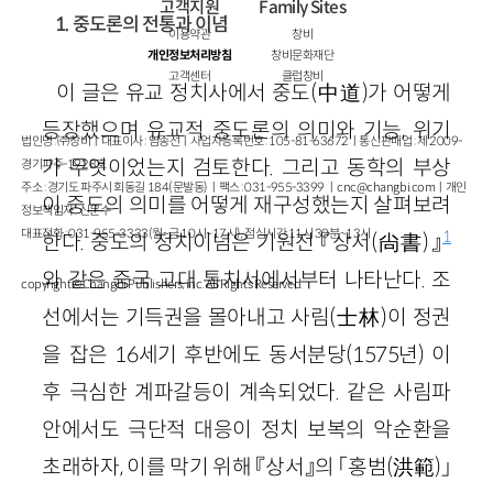
고객지원
Family Sites
1. 중도론의 전통과 이념
이용약관
창비
개인정보처리방침
창비문화재단
고객센터
클럽창비
이 글은 유교 정치사에서 중도(中道)가 어떻게
등장했으며 유교적 중도론의 의미와 기능, 위기
법인명 : ㈜창비ㅣ대표이사 : 염종선ㅣ사업자등록번호 : 105-81-63672ㅣ통신판매업 : 제 2009-
가 무엇이었는지 검토한다. 그리고 동학의 부상
경기파주-1928호
주소 : 경기도 파주시 회동길 184(문발동)ㅣ팩스 : 031-955-3399 ㅣ
cnc@changbi.com
ㅣ개인
이 중도의 의미를 어떻게 재구성했는지 살펴보려
정보책임자 : 신문수
대표전화 : 031-955-3333(월~금 10시~17시), 점심시간 11시 30분~13시
1
한다. 중도의 정치이념은 기원전 『상서(尙書)』
와 같은 중국 고대 통치서에서부터 나타난다. 조
copyright © Changbi Publishers, inc. All Rights Reserved.
선에서는 기득권을 몰아내고 사림(士林)이 정권
을 잡은 16세기 후반에도 동서분당(1575년) 이
후 극심한 계파갈등이 계속되었다. 같은 사림파
안에서도 극단적 대응이 정치 보복의 악순환을
초래하자, 이를 막기 위해 『상서』의 「홍범(洪範)」