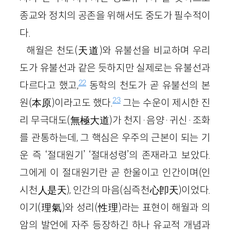
종교와 정치의 공존을 위해서도 중도가 필수적이
다.
해월은 천도(天道)와 유불선을 비교하며 우리
도가 유불선과 같은 듯하지만 실제로는 유불선과
22
다르다고 했고,
동학의 천도가 곧 유불선의 본
23
원(本原)이라고도 했다.
그는 수운이 제시한 진
리 무극대도(無極大道)가 천지·음양·귀신·조화
를 관통하는데, 그 핵심은 우주의 근본이 되는 기
운 즉 ‘절대원기’ ‘절대성령’의 존재라고 보았다.
그에게 이 절대원기란 곧 한울이고 인간이며(인
시천人是天), 인간의 마음(심즉천心卽天)이었다.
이기(理氣)와 성리(性理)라는 표현이 해월과 의
암의 발언에 자주 등장하긴 하나 유교적 개념과