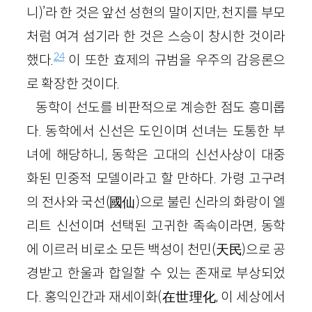
니)’라 한 것은 앞선 성현의 말이지만, 천지를 부모
처럼 여겨 섬기라 한 것은 스승이 창시한 것이라
24
했다.
이 또한 효제의 규범을 우주의 감응론으
로 확장한 것이다.
동학이 선도를 비판적으로 계승한 점도 흥미롭
다. 동학에서 신선은 도인이며 선녀는 도통한 부
녀에 해당하니, 동학은 고대의 신선사상이 대중
화된 민중적 모델이라고 할 만하다. 가령 고구려
의 전사와 국선(國仙)으로 불린 신라의 화랑이 엘
리트 신선이며 선택된 고귀한 족속이라면, 동학
에 이르러 비로소 모든 백성이 천민(天民)으로 공
경받고 한울과 합일할 수 있는 존재로 부상되었
다. 홍익인간과 재세이화(在世理化, 이 세상에서