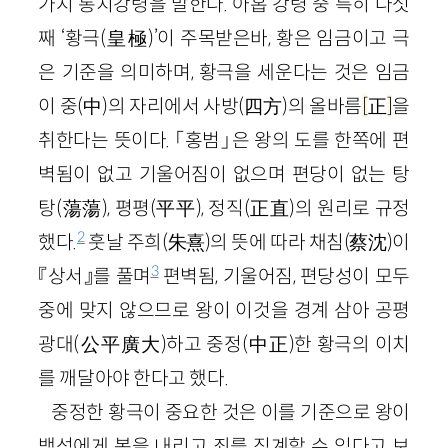
가지 통치강령을 말한다. 아홉 강령 중 특히 다섯
째 ‘황극(皇極)’이 주목받은바, 황은 임금이고 극
은 기준을 의미하며, 황극을 세운다는 것은 임금
이 중(中)의 자리에서 사방(四方)의 올바름
[
正
]
을
취한다는 뜻이다. 「홍범」은 왕의 도를 한쪽에 편
벽됨이 없고 기울어짐이 없으며 편당이 없는 탕
탕(蕩蕩), 평평(平平), 정직(正直)의 원리로 규정
2
했다.
훗날 주희(朱熹)의 뜻에 따라 채침(蔡沈)이
3
『상서』를 풀며
편벽됨, 기울어짐, 편당성이 모두
중에 맞지 않으므로 왕이 이것을 경계 삼아 공평
광대(公平廣大)하고 중정(中正)한 황극의 이치
를 깨달아야 한다고 했다.
중정한 황극이 중요한 것은 이를 기준으로 왕이
백성에게 복을 내리고 죄를 징계할 수 있다고 보