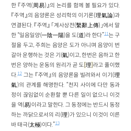
한 『주역(周易)』의 논리를 함께 볼 필요가 있다.
『주역』의 음양론은 성리학의 이기론(理氣論)과
연결된다. 『주역』 「계사상전(繫辭上傳)」에서 말
11
한 “일음일양(一陰一陽)을 도(道)라 한다”
는 구
절을 두고, 주희는 음양은 도가 아니며 음양이 번
갈아 운행하는 것은 기(氣)이고, 한번은 음하고 한
번은 양하는 운동의 원리가 곧 도
[
理
]
라고 풀이했
12
다.
그는 『주역』의 음양론을 빌려와서 이기(理
氣)의 관계를 해명한다. “천지 사이에 다만 동과
정이 끊임없이 순환할 뿐 다른 일이 없으니 이것
을 역(易)이라고 말한다. 그 동정에는 반드시 동정
하는 까닭으로서의 리(理)가 있으니 이것이 이른
13
바 태극(太極)이다.”