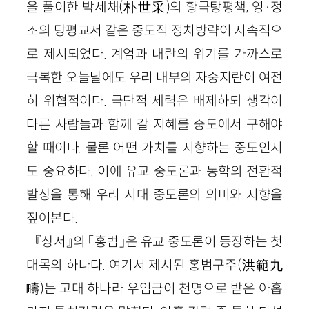
을 풀이한 박세채(朴世采)의 황극탕평책, 영·정
조의 탕평교서 같은 중도적 정치방략이 지속적으
로 제시되었다. 계엄과 내란의 위기를 가까스로
극복한 오늘날에도 우리 내부의 자중지란이 여전
히 위협적이다. 극단적 세력은 배제하되 생각이
다른 사람들과 함께 갈 지혜를 중도에서 구해야
할 때이다. 물론 어떤 가치를 지향하는 중도인지
도 중요하다. 이에 유교 중도론과 동학의 전환적
발상을 통해 우리 시대 중도론의 의미와 지향을
짚어본다.
『상서』의 「홍범」은 유교 중도론이 등장하는 첫
대목의 하나다. 여기서 제시된 홍범구주(洪範九
疇)는 고대 하나라 우임금이 천명으로 받은 아홉