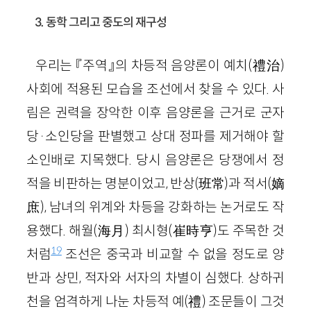
3. 동학 그리고 중도의 재구성
우리는 『주역』의 차등적 음양론이 예치(禮治)
사회에 적용된 모습을 조선에서 찾을 수 있다. 사
림은 권력을 장악한 이후 음양론을 근거로 군자
당·소인당을 판별했고 상대 정파를 제거해야 할
소인배로 지목했다. 당시 음양론은 당쟁에서 정
적을 비판하는 명분이었고, 반상(班常)과 적서(嫡
庶), 남녀의 위계와 차등을 강화하는 논거로도 작
용했다. 해월(海月) 최시형(崔時亨)도 주목한 것
19
처럼
조선은 중국과 비교할 수 없을 정도로 양
반과 상민, 적자와 서자의 차별이 심했다. 상하귀
천을 엄격하게 나눈 차등적 예(禮) 조문들이 그것