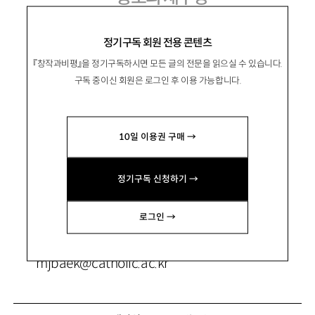
유교 중도론과 동학
정기구독 회원 전용 콘텐츠
『창작과비평』을 정기구독하시면 모든 글의 전문을 읽으실 수 있습니다.
구독 중이신 회원은 로그인 후 이용 가능합니다.
白敏禎
백민정
10일 이용권 구매 →
가톨릭대 철학과 교수. 저서 『정약용의 정치사
상』 『정약용의 철학』 『강의실에 찾아온 유학자
정기구독 신청하기 →
들』 『맹자: 유학을 위한 철학적 변론』, 공저서 『문
명전환의 한국사상』 『세계적 K사상을 위하여』 등
로그인 →
이 있음.
mjbaek@catholic.ac.kr