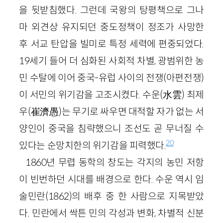
을 뒷받침했다. 그런데 국왕의 탕평책으로 그나
마 외견상 유지되던 중도정책이 정조가 사망한
후 서교 탄압을 빌미로 특정 세력에 편중되었다.
19세기 들어 더 심화된 사회적 차별, 광범위한 농
민 수탈에 이어 중국-유럽 사이의 전쟁(아편전쟁)
이 서민의 위기감을 고조시켰다. 수운(水雲) 최제
우(崔濟愚)는 무기로 싸우면 대적할 자가 없는 서
양인이 중국을 침략했으니 조선도 곧 무너질 수
20
있다는 순망치한의 위기감을 피력했다.
1860년 무렵 동학의 창도는 각지의 농민 저항
이 빈번하던 시대를 배경으로 한다. 수운 역시 임
술민란(1862)의 배후 중 한 사람으로 지목받았
다. 민란에서 싹튼 민의 각성과 변화, 차별적 신분