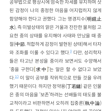
공부법으로 평상시에 엄숙한 자세를 유지하며 삿
된 감정이 나의 중정한 마음을 어지럽히지 않게
함양해야 한다고 권했다. 그는 명경지수(明鏡止
水), 즉 미발상태의 맑은 거울과 잔잔한 물처럼 고
요한 중의 상태를 유지해야 사태와 만났을 때 중
절(中節, 적합하게 감정이 발현된 상태)해서 타자
9
와 조화를 이룰 수 있다고 했다.
다만, 성리학자
들은 타고난 본성을 중이라 보면서도 수양해서
‘중을 구한다
[
求中
]
’는 말은 할 수 없다고 보았
10
다.
이 말이 공부를 작위적으로 만들 것을 우려
했기 때문이다. 하지만 정약용(丁若鏞) 같은 인물
은 중의 마음을 ‘보존’하려는 선배들의 태도를 불
교적이라고 비판하면서 오히려 집중론(執中論)