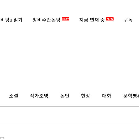
비평』 읽기
창비주간논평
지금 연재 중
구독
NEW
NEW
소설
작가조명
논단
현장
대화
문학평
4호