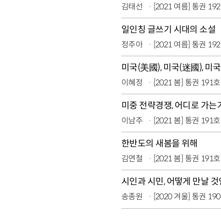
김태선
[2021 여름] 통권 19
일인칭 글쓰기 시대의 소설
정주아
[2021 여름] 통권 19
미국(美國), 미국(迷國), 미
이혜정
[2021 봄] 통권 191호
미중 전략경쟁, 어디로 가는
이남주
[2021 봄] 통권 191호
한반도의 새봄을 위해
김연철
[2021 봄] 통권 191호
시인과 시민, 어떻게 만날 
송종원
[2020 겨울] 통권 19