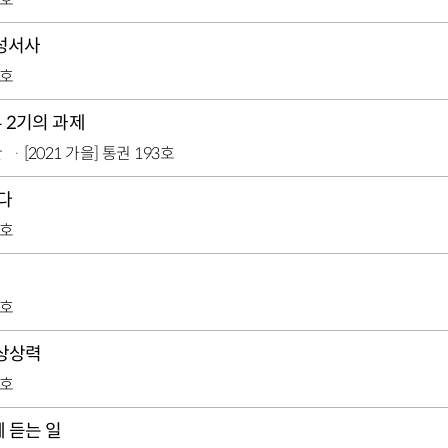
여성서사
4호
 2기의 과제
관
[2021 가을] 통권 193호
다
3호
3호
 상상력
2호
 듣는 일