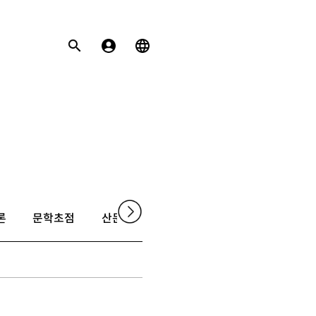
론
문학초점
산문
촌평