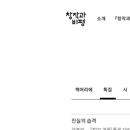
소개
『창작과
책머리에
특집
시
진실의 습격
강경석
[2021 겨울] 통권 19