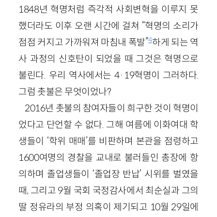
1848년 혁명처럼 즉각적 사회변혁을 이루지 못
했더라도 이후 오랜 시간에 걸쳐 “혁명의 소리가
4
점점 커지고 가까워져 마침내 폭발”
하게 되는 역
사 과정의 신호탄이 되었을 때 그것은 혁명으로
불린다. 우리 역사에서는 4·19혁명이 그러하다.
그럼 촛불은 무엇이었나?
2016년 촛불의 참여자들이 희구한 것이 혁명이
었다고 단언할 수 없다. 그해 여름에 이화여대 학
생들이 ‘학위 매매’를 비판하며 본관을 점령하고
1600여명의 경찰을 교내로 불러들인 총장에 항
의하며 졸업생들이 ‘졸업장 반납’ 시위를 벌였을
때, 그리고 9월 국회 국정감사에서 최순실과 그의
딸 정유라의 부정 의혹이 제기되고 10월 29일에