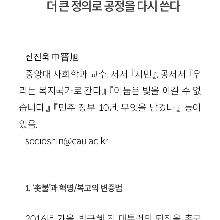
더 큰 정의로 공정을 다시 쓴다
申晋旭
신진욱
중앙대 사회학과 교수. 저서 『시민』, 공저서 『우
리는 복지국가로 간다』 『어둠은 빛을 이길 수 없
습니다』 『민주 정부 10년, 무엇을 남겼나』 등이
있음.
socioshin@cau.ac.kr
1. ‘촛불’과 혁명/복고의 변증법
2016년 가을, 박근혜 전 대통령의 퇴진을 촉구