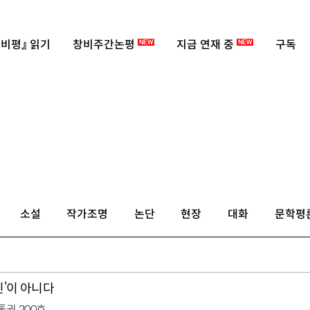
비평』 읽기
창비주간논평
지금 연재 중
구독
NEW
NEW
소설
작가조명
논단
현장
대화
문학평
’이 아니다
 통권 200호