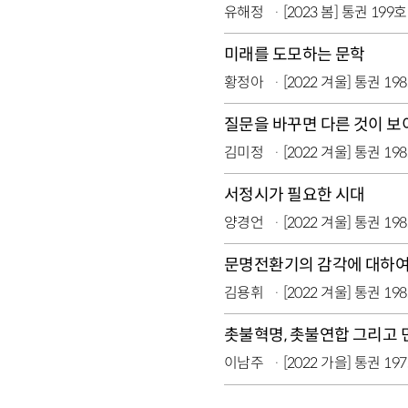
유해정
[2023 봄] 통권 199호
미래를 도모하는 문학
황정아
[2022 겨울] 통권 19
질문을 바꾸면 다른 것이 
김미정
[2022 겨울] 통권 19
서정시가 필요한 시대
양경언
[2022 겨울] 통권 19
문명전환기의 감각에 대하
김용휘
[2022 겨울] 통권 19
촛불혁명, 촛불연합 그리고
이남주
[2022 가을] 통권 19