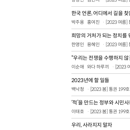
한국 언론, 어디에서 길을 
박주용
홍여진
[2023 여름]
희망의 거처가 되는 정치를
한영인
용혜인
[2023 여름]
“우리는 전쟁을 수행하지 
이순애
와다 하루끼
[2023
2023년에 할 일들
백낙청
[2023 봄] 통권 199호
‘적’을 만드는 정부와 시민
이태호
[2023 봄] 통권 199호
우리, 사라지지 말자