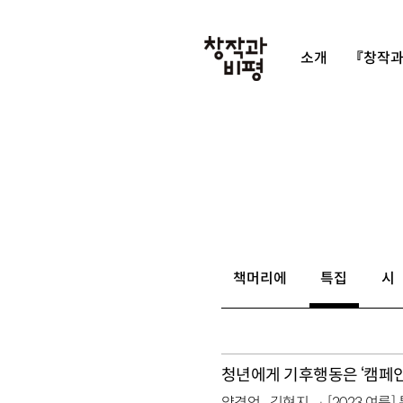
소개
『창작과
책머리에
특집
시
청년에게 기후행동은 ‘캠페인
양경언
김현지
[2023 여름]