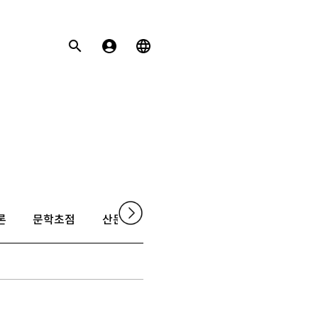
론
문학초점
산문
촌평