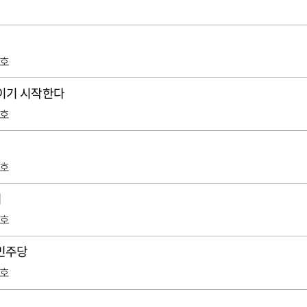
8호
보이기 시작한다
8호
8호
여
8호
 민주당
7호