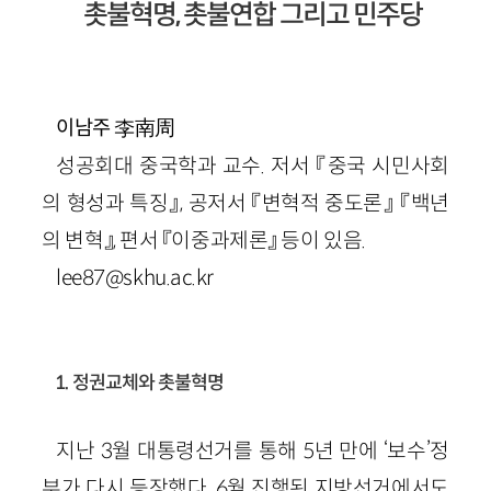
촛불혁명, 촛불연합 그리고 민주당
李南周
이남주
성공회대 중국학과 교수. 저서 『중국 시민사회
의 형성과 특징』, 공저서 『변혁적 중도론』 『백년
의 변혁』, 편서 『이중과제론』 등이 있음.
lee87@skhu.ac.kr
1. 정권교체와 촛불혁명
지난 3월 대통령선거를 통해 5년 만에 ‘보수’정
부가 다시 등장했다. 6월 진행된 지방선거에서도