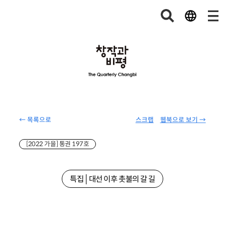
← 목록으로
스크랩
웹북으로 보기 →
[2022 가을] 통권 197호
특집│대선 이후 촛불의 갈 길