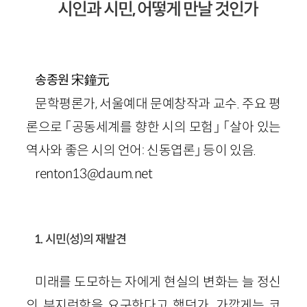
시인과 시민, 어떻게 만날 것인가
宋鐘元
송종원
문학평론가, 서울예대 문예창작과 교수. 주요 평
론으로 「공동세계를 향한 시의 모험」 「살아 있는
역사와 좋은 시의 언어: 신동엽론」 등이 있음.
renton13@daum.net
1. 시민(성)의 재발견
미래를 도모하는 자에게 현실의 변화는 늘 정신
의 부지런함을 요구한다고 했던가. 가깝게는 코