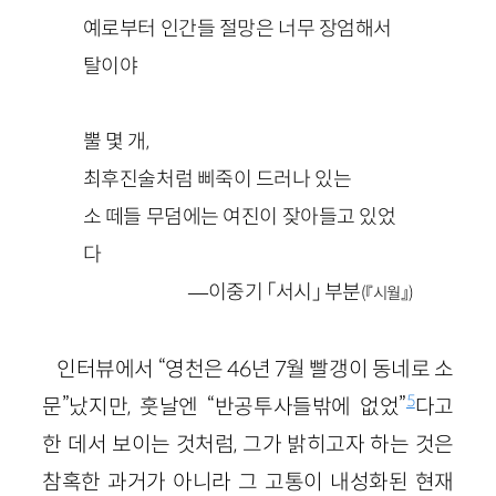
예로부터 인간들 절망은 너무 장엄해서
탈이야
뿔 몇 개,
최후진술처럼 삐죽이 드러나 있는
소 떼들 무덤에는 여진이 잦아들고 있었
다
—이중기 「서시」 부분
(『시월』)
인터뷰에서 “영천은 46년 7월 빨갱이 동네로 소
5
문”났지만, 훗날엔 “반공투사들밖에 없었”
다고
한 데서 보이는 것처럼, 그가 밝히고자 하는 것은
참혹한 과거가 아니라 그 고통이 내성화된 현재