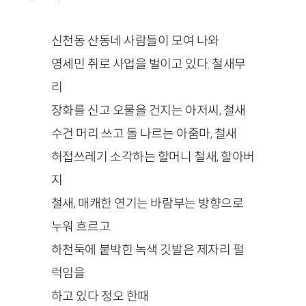
신천동 산동네 사람들이 모여 나와
영세민 취로 사업을 벌이고 있다. 철새무
리
장화를 신고 오물을 건지는 아저씨, 철새
수건 머리 쓰고 돌 나르는 아줌마, 철새
허접쓰레기 소각하는 할머니 철새, 할아버
지
철새, 매캐한 연기는 바람부는 방향으로
누워 흐르고
하천둑에 붙박힌 녹색 깃발은 제자리 펄
럭임을
하고 있다 정오 한때