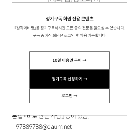
대구·경북의 시인들
정기구독 회원 전용 콘텐츠
『창작과비평』을 정기구독하시면 모든 글의 전문을 읽으실 수 있습니다.
구독 중이신 회원은 로그인 후 이용 가능합니다.
愼鏞穆
신용목
10일 이용권 구매 →
시인.
시집 『그 바람을 다 걸어야 한 다』 『바람의 백만
정기구독 신청하기 →
번째 어금니』 『누군 가가 누군가를 부르면 내가
돌아보았 다』 『비에 도착하는 사람들은 모두 제
로그인 →
시간에 온다』 『우연한 미래에 우리가 있어서』, 시
론집 『비로 만든 사람』 등이 있음.
97889788@daum.net