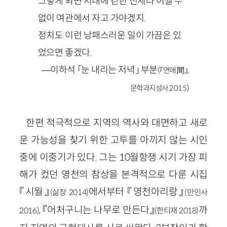
그렇게 되면 시내에 갇힌 신세라 어쩔 수
없이 여관에서 자고 가야겠지.
정치도 이런 낭패스러운 일이 가끔은 있
었으면 좋겠다.
—이하석 「눈 내리는 저녁」 부분
(『연애 間』,
문학과지성사 2015)
한편 적극적으로 지역의 역사와 대면하고 새로
운 가능성을 찾기 위한 고투를 아끼지 않는 시인
중에 이중기가 있다. 그는 10월항쟁 시기 가장 피
해가 컸던 영천의 참상을 본격적으로 다룬 시집
『시월』
에서부터 『영천아리랑』
(삶창 2014)
(만인사
, 『어처구니는 나무로 만든다』
까
2016)
(한티재 2018)