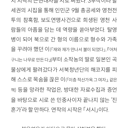
지 지역의 근현대사를 시로 써왔다. 3부작이라 할
세권의 시집을 통해 인민군 9월 총공세와 영천전
투의 참혹함, 보도연맹사건으로 희생된 영천 사
람들의 아픔을 담는 데 역량을 쏟아부었다. 탈영
병이 되어 북으로 간 형의 이름으로 형수와 가족
을 꾸려야 했던 이
(「재와 재가 만나서 불이 되었다」, 『어처
부터 소작농의 딸로 일본인 곡
구니는 나무로 만든 다』)
물상에게 팔려갔다가 서북청년단의 해코지를 피
해 스스로 목숨을 끊은 이
(「이층 적산가옥 그 여자」, 같은
등을 망라한 작업은, 방대한 자료수집과 증언
책)
을 바탕으로 시로 쓴 민중사이자 끝나지 않는 ‘진
혼가’라 할 만하다. 연작의 시작은 「서시」이다.