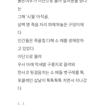
붉은여우가 이단으로 몰아 살처분을 했다
는
그해 ‘시월’ 아작골,
삼백 명 죽음 자리 파헤쳐놓은 구덩이에
다
인간들은 죽을힘 다해 소 떼를 생매장하
고 있었다
이단으로 몰려
우사 아래 억새밭 구릉지로 끌려와
한사코 뒷걸음치는 소 떼들 뱃구레를 툭,
포클레인 삽날이 툭툭툭툭 치면서 지나갔
다
(…)