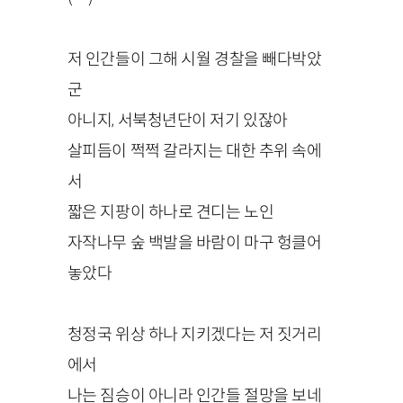
저 인간들이 그해 시월 경찰을 빼다박았
군
아니지, 서북청년단이 저기 있잖아
살피듬이 쩍쩍 갈라지는 대한 추위 속에
서
짧은 지팡이 하나로 견디는 노인
자작나무 숲 백발을 바람이 마구 헝클어
놓았다
청정국 위상 하나 지키겠다는 저 짓거리
에서
나는 짐승이 아니라 인간들 절망을 보네