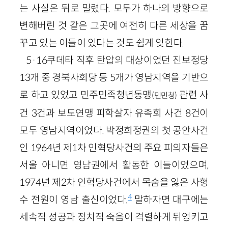
는 사실은 뒤로 밀렸다. 모두가 하나의 방향으로
변해버린 것 같은 그곳에 여전히 다른 세상을 꿈
꾸고 있는 이들이 있다는 것도 쉽게 잊힌다.
5·16쿠데타 직후 탄압의 대상이었던 진보정당
13개 중 경북사회당 등 5개가 영남지역을 기반으
로 하고 있었고 민주민족청년동맹
관련 사
(민민청)
건 3건과 보도연맹 피학살자 유족회 사건 8건이
모두 영남지역이었다. 박정희정권의 첫 공안사건
인 1964년 제1차 인혁당사건의 주요 피의자들은
서울 아니면 영남권에서 활동한 이들이었으며,
1974년 제2차 인혁당사건에서 목숨을 잃은 사형
4
수 전원이 영남 출신이었다.
말하자면 대구에는
세속적 성공과 정치적 죽음이 격렬하게 뒤엉키고