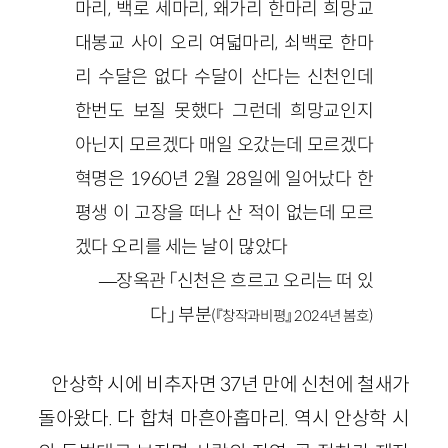
마리, 백로 세마리, 왜가리 한마리 희망교
대봉교 사이 오리 여덟마리, 쇠백로 한마
리 수달은 없다 수달이 산다는 신천인데
한번도 보질 못했다 그런데 희망교인지
아닌지 모르겠다 매일 오갔는데 모르겠다
혁명은 1960년 2월 28일에 일어났다 한
평생 이 고장을 떠나 산 적이 없는데 모르
겠다 오리를 세는 날이 많았다
—장옥관 「신천은 흐르고 오리는 떠 있
다」 부분
(『창작과비평』 2024년 봄호)
안상학 시에 비추자면 37년 만에 신천에 철새가
돌아왔다. 다 합쳐 마흔아홉마리. 역시 안상학 시