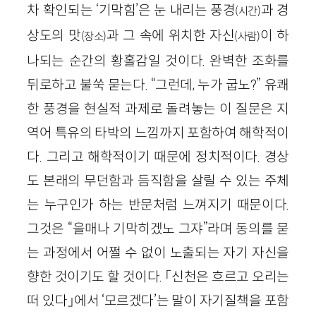
차 확인되는 ‘기막힘’은 눈 내리는 풍경
과 경
(시간)
상도의 맛
과 그 속에 위치한 자신
이 하
(장소)
(사람)
나되는 순간의 황홀감일 것이다. 완벽한 조화를
뒤로하고 불쑥 묻는다. “그런데, 누가 굽노?” 유쾌
한 풍경을 현실적 과제로 돌려놓는 이 질문은 지
역어 특유의 타박의 느낌까지 포함하여 해학적이
다. 그리고 해학적이기 때문에 정치적이다. 경상
도 본래의 무던함과 듬직함을 살릴 수 있는 주체
는 누구인가 하는 반문처럼 느껴지기 때문이다.
그것은 “을매나 기막히겠노 그쟈”라며 동의를 묻
는 과정에서 어쩔 수 없이 노출되는 자기 자신을
향한 것이기도 할 것이다. 「신천은 흐르고 오리는
떠 있다」에서 ‘모르겠다’는 말이 자기질책을 포함