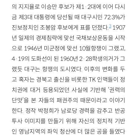
의 지지율로 이승만 후보가 제1·2대에 이어 다시
금 제3대 대통령에 당선될 때 대구시민 72.3%가
3
진보정치인 조봉암 후보에게 표를 던졌다.
1907
년 일제의 경제침략에 맞선 국채보상운동을 시작
으로 1946년 미군정에 맞선 10월항쟁이 그랬고,
4·19의 도화선이 된 1960년 2·28학생의거가 그
랬듯 대구는 항쟁의 도시였다. 이후의 변화를 두
고 혹자는 경북고 출신을 비롯한 TK 인맥들이 정
치권에 대거 등용되었던 사실에 기반해 ‘권력의
단맛’을 본 자들의 패권주의 때문이라고 이야기
한다. 정작 박정희가 남로당 경력을 감추고 반공
투사 이미지를 만들기 위해 자신의 정치적 기반
인 영남지역의 좌익 청산에 더 많은 공을 들였다