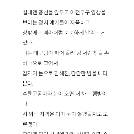
실내엔 총선을 앞두고 이전투구 양상을
보이는 정치 얘기들이 자욱하고
창밖에는 삐라처럼 분분하게 날리는 게
있다.
나는 대구탕이 피어 올려 김 서린 창을 손
바닥으로 그어서
갑자기 눈으로 환해진, 캄캄한 밤을 내다
본다.
후륜구동이라 눈이 오면 내 차는 젬병이
다.
시 외곽 지역은 이미 눈이 쌓였을지도 모
르겠다.