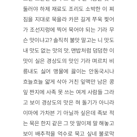
둘러야 하제 재료도 조리도 소박한 이 찌
짐을 지대로 묵을라 카믄 길게 쭈욱 찢어
가 조선지렁에 찍어 묵어야 되는 기라 무
슨 맛이냐고? 솔직히 불맛 말고는 니 맛도
내 맛도 없는 맛의 맛, 맨밥처럼 덤덤한 이
맛이 실은 경상도의 맛인 기라 며르치 비
릉내도 싫어 맹물에 끓이는 안동국시나
흐늘흐늘 얇게 삭아 거친 잎맥만 남은 콩
잎 짠지에 사족 못 쓰는 여게 사람들 그라
고 보이 경상도의 맛은 혀 돌기가 아니라
이마에 가차븐 기 아닐까 싶은데 족보 적
는 묵은 한지 같은 그 맛 말이제 말 해놓고
보이 배추적을 억수로 묵고 싶네 불로막