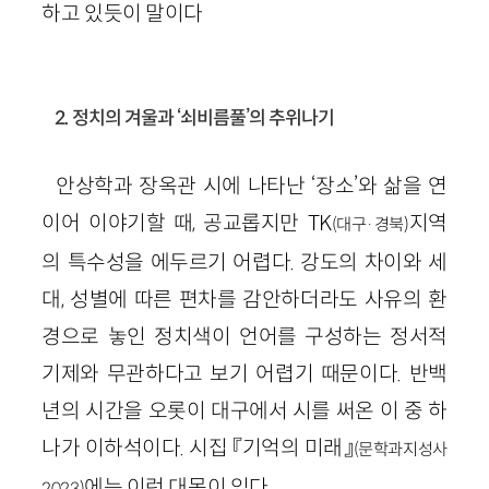
하고 있듯이 말이다
2. 정치의 겨울과 ‘쇠비름풀’의 추위나기
안상학과 장옥관 시에 나타난 ‘장소’와 삶을 연
이어 이야기할 때, 공교롭지만 TK
지역
(대구·경북)
의 특수성을 에두르기 어렵다. 강도의 차이와 세
대, 성별에 따른 편차를 감안하더라도 사유의 환
경으로 놓인 정치색이 언어를 구성하는 정서적
기제와 무관하다고 보기 어렵기 때문이다. 반백
년의 시간을 오롯이 대구에서 시를 써온 이 중 하
나가 이하석이다. 시집 『기억의 미래』
(문학과지성사
에는 이런 대목이 있다.
2023)