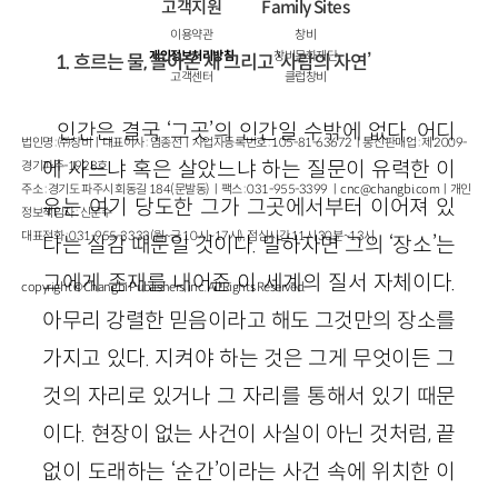
고객지원
Family Sites
이용약관
창비
개인정보처리방침
창비문화재단
1. 흐르는 물, 돌아온 새 그리고 ‘사람의 자연’
고객센터
클럽창비
인간은 결국 ‘그곳’의 인간일 수밖에 없다. 어디
법인명 : ㈜창비ㅣ대표이사 : 염종선ㅣ사업자등록번호 : 105-81-63672ㅣ통신판매업 : 제 2009-
에 사느냐 혹은 살았느냐 하는 질문이 유력한 이
경기파주-1928호
주소 : 경기도 파주시 회동길 184(문발동)ㅣ팩스 : 031-955-3399 ㅣ
cnc@changbi.com
ㅣ개인
유는 여기 당도한 그가 그곳에서부터 이어져 있
정보책임자 : 신문수
대표전화 : 031-955-3333(월~금 10시~17시), 점심시간 11시 30분~13시
다는 실감 때문일 것이다. 말하자면 그의 ‘장소’는
그에게 존재를 내어준 이 세계의 질서 자체이다.
copyright © Changbi Publishers, inc. All Rights Reserved.
아무리 강렬한 믿음이라고 해도 그것만의 장소를
가지고 있다. 지켜야 하는 것은 그게 무엇이든 그
것의 자리로 있거나 그 자리를 통해서 있기 때문
이다. 현장이 없는 사건이 사실이 아닌 것처럼, 끝
없이 도래하는 ‘순간’이라는 사건 속에 위치한 이