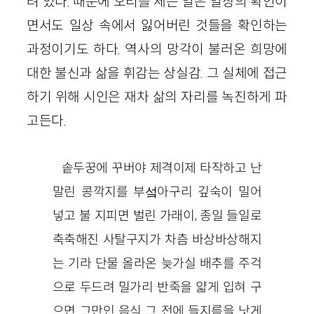
려 있다. 때문에 오리를 세는 일은 일상의 확인이
면서도 일상 속에서 잃어버린 것들을 확인하는
과정이기도 하다. 역사의 망각이 불러온 희망에
대한 불신과 삶을 휘감는 상실감. 그 실체에 접근
하기 위해 시인은 재차 삶의 자리를 녹진하게 파
고든다.
솥두꿍에 꾸버야 제격이제 타작하고 난
말린 콩깍지를 부섴아구리 깊숙이 밀어
넣고 불 지피면 벌린 가래이, 종일 들일로
축축해진 사탈구지가 차츰 바상바상해지
는 기라 단물 올라온 늦가실 배추를 주걱
으로 두드려 밀가리 반죽을 얇게 입혀 구
으면 그만인 음식 그 전에 들지름을 낫게