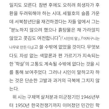
일지도 모른다. 참변 후에도 오히려 희생자가 후
환을 두려워해야 하는 시대, 세월호의 슬픔 가운
데 서북청년단을 재건하겠다는 자들 앞에서 그는
“분노하지 않으려 했으나 흙탕물은 채 가라앉지
않았고 콧김도 여전합니다”
(「시인의 말」, 『어처구니는
고 쓸 수밖에 없었을 것이다. 무엇보
나무로 만든 다』)
다도 자성 없는 색깔론과 편 가르기가 지속되는
한 ‘학살’의 고통도 계속될 수밖에 없다는 것을 시
를 통해 보여주었다. 그러나 시인이 말하고자 하
는 것은 단순한 고발과 과거의 극복에 그치지 않
는다.
위 시는 구제역 살처분과 미군정기인 1946년부
터 1950년 한국전쟁기까지 이어졌던 민간인 학