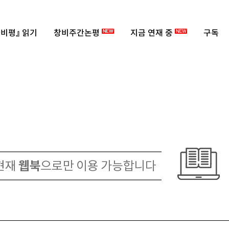
비평』 읽기
창비주간논평
지금 연재 중
구독
NEW
NEW