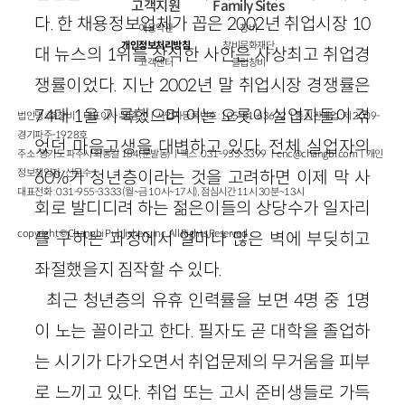
고객지원
Family Sites
다. 한 채용정보업체가 꼽은 2002년 취업시장 10
이용약관
창비
개인정보처리방침
창비문화재단
대 뉴스의 1위를 장식한 사안은 사상최고 취업경
고객센터
클럽창비
쟁률이었다. 지난 2002년 말 취업시장 경쟁률은
74대 1을 기록했으며 이는 오롯이 실업자들이 겪
법인명 : ㈜창비ㅣ대표이사 : 염종선ㅣ사업자등록번호 : 105-81-63672ㅣ통신판매업 : 제 2009-
경기파주-1928호
었던 마음고생을 대변하고 있다. 전체 실업자의
주소 : 경기도 파주시 회동길 184(문발동)ㅣ팩스 : 031-955-3399 ㅣ
cnc@changbi.com
ㅣ개인
정보책임자 : 신문수
60%가 청년층이라는 것을 고려하면 이제 막 사
대표전화 : 031-955-3333(월~금 10시~17시), 점심시간 11시 30분~13시
회로 발디디려 하는 젊은이들의 상당수가 일자리
copyright © Changbi Publishers, inc. All Rights Reserved.
를 구하는 과정에서 얼마나 많은 벽에 부딪히고
좌절했을지 짐작할 수 있다.
최근 청년층의 유휴 인력률을 보면 4명 중 1명
이 노는 꼴이라고 한다. 필자도 곧 대학을 졸업하
는 시기가 다가오면서 취업문제의 무거움을 피부
로 느끼고 있다. 취업 또는 고시 준비생들로 가득