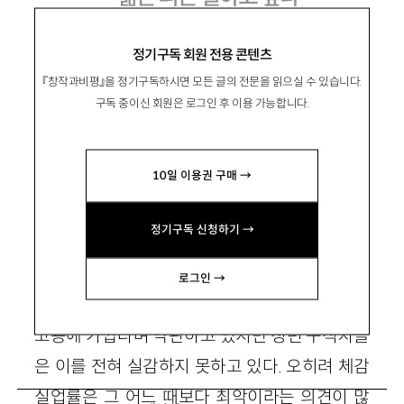
정기구독 회원 전용 콘텐츠
『창작과비평』을 정기구독하시면 모든 글의 전문을 읽으실 수 있습니다.
李鎬汀
이호정
구독 중이신 회원은 로그인 후 이용 가능합니다.
부산대 영어교육과 4학년(2003년 2월 졸업 예
정) nina610@dreamwiz.com
10일 이용권 구매 →
정기구독 신청하기 →
이 시대 많은 젊은이들이 사회로 나가는 첫 발걸
음부터 힘겨움을 겪고 있다. 한국노동연구원이
로그인 →
내놓은 2003년 예상 실업률은 3% 정도로 완전
고용에 가깝다며 낙관하고 있지만 청년 구직자들
은 이를 전혀 실감하지 못하고 있다. 오히려 체감
실업률은 그 어느 때보다 최악이라는 의견이 많