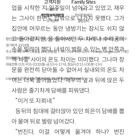
고객지원
Family Sites
업을 시작한 지 일주일이 넘어가고 있었고, 재우
이용약관
창비
개인정보처리방침
창비문화재단
는 그사이 한번도 집밖으로 나가지 못했다. 그가
고객센터
클럽창비
집안에 머무르는 동안 냉방기는 잠시도 쉬지 않
고 돌아갔지만, 올 들어서만 두 차례나 수리공의
법인명 : ㈜창비ㅣ대표이사 : 염종선ㅣ사업자등록번호 : 105-81-63672ㅣ통신판매업 : 제 2009-
경기파주-1928호
손을 빌려야 했다. 녀석이 벌릴 수 있는 벽 안쪽과
주소 : 경기도 파주시 회동길 184(문발동)ㅣ팩스 : 031-955-3399 ㅣ
cnc@changbi.com
ㅣ개인
정보책임자 : 신문수
벽 바깥 사이의 온도 차이는 미미했다. 그나마 창
대표전화 : 031-955-3333(월~금 10시~17시), 점심시간 11시 30분~13시
문을 완전히 닫아둘 수 없어서 실내외의 온도 차
copyright © Changbi Publishers, inc. All Rights Reserved.
이는 더욱 줄어들었다. 재우의 옆과 뒤에 앉은 두
사람은 줄기차게 담배를 피워댔다.
“이거 또 지뢰네.”
등뒤의 침대에 걸터앉아 있던 희은이 담배를 뽑
아 물며 뒤로 벌렁 넘어갔다.
“번진다, 이걸 어떻게 옮겨야 하나? 번진