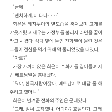
“글쎄……”
“센치하게, 비 타나……”
희은은 레지투이의 옆모습을 훔쳐보며 고개를
갸웃거렸고 재우는 가정부를 불러서 라면을 끓이
라고 시켰다. 식탁 옆에 놓인 전화벨이 울린 것은
그들이 점심을 먹기 위해 막 둘러앉았을 때였다.
“아로?”
가장 가까이 앉은 희은이 수화기를 집어들며 제
법 베트남말을 흉내냈다.
“뭐야, 한국사람이잖아. 베트남어로 대답 좀 해
주려고 했더니.”
희은이 넘겨준 전화의 주인은 문태였다.
“그래, 벌써 도착했냐. 어디야? 호텔인가. 그래,