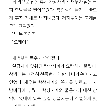
세 겹으로 접은 휴지 가장자리에 재우가 남은 커
피 한방울을 떨어뜨렸다. 흑갈색의 물기는 빠르
게 휴지 전체로 번져나갔다. 레지투이는 고개를
크게 끄덕였다.
“노 누 끄이?”
“오케이.”
새벽부터 폭우가 쏟아졌다.
일곱시에 맞춰진 탁상시계가 요란하게 울렸다.
창밖에는 여전히 천둥번개와 함께 비가 쏟아지고
있었다. 재우는 탁상시계의 꼭지를 누르고 다시
방바닥에 누웠다. 탁상시계의 울음소리 대신 창
밖에 잇대어 있는 옆집 양철지붕이 격렬하게 빗