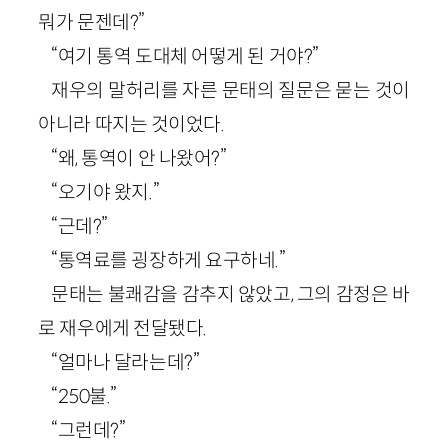
뭐가 문젠데?”
“여기 통역 도대체 어떻게 된 거야?”
재우의 말허리를 자른 문태의 질문은 묻는 것이
아니라 따지는 것이었다.
“왜, 통역이 안 나왔어?”
“오기야 왔지.”
“근데?”
“통역료를 굉장하게 요구하네.”
문태는 불쾌감을 감추지 않았고, 그의 감정은 바
로 재우에게 전달됐다.
“얼마나 달라는데?”
“250불.”
“그런데?”