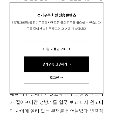
단. 소설집 『내일을 여는 집』, 장편 『십년간』 『당
정기구독 회원 전용 콘텐츠
신의 왼편』 등이 있음. bang80@jowoo.co.kr
『창작과비평』을 정기구독하시면 모든 글의 전문을 읽으실 수 있습니다.
구독 중이신 회원은 로그인 후 이용 가능합니다.
10일 이용권 구매 →
존재의 형식
정기구독 신청하기 →
로그인 →
낡은 냉방기는 냉기가 아닌 소음으로 자신의 존
재를 겨우 일깨우고 있었다. 재우는 풍량 조절기
가 떨어져나간 냉방기를 힐끗 보고 나서 원고더
미 사이에 깔려 있는 부채를 집어들었다. 번역작