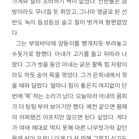
가게와 달리 초라하기 짝이 없었다. 선반들은 금
방이라도 무너질 듯 휘었고, 그나마 앵글로 된 선
반도 녹이 듬성듬성 슬고 칠이 벗겨져 형편없었
다.
그는 부엌바닥에 양동이를 팽개치듯 부려놓고
수돗가로 향했다. 아내가 고기를 들고 뒤따라 나
왔다. 그가 씻을 동안 아내는 굵은 팔뚝 힘 자랑이
라도 하듯 숭어 목을 꺾었다. 그가 은희네에서 꺾
을 때와 달랐다. 얼마나 힘이 좋은지 여지없이 단
번에 ‘뚝’ 하는 소리가 났다. 오늘따라 아내의 몸피
가 더 팅팅 부어 보이기만 했다. 예전 같으면 몸매
야 어찌됐건 아프지만 않으면 된다 싶었다. 게다
가 여태 제대로 먹지 못해 마른 나무젓가락 같던
몸에 살이 오르니 이게 다 살 만해 그렇지 싶기도