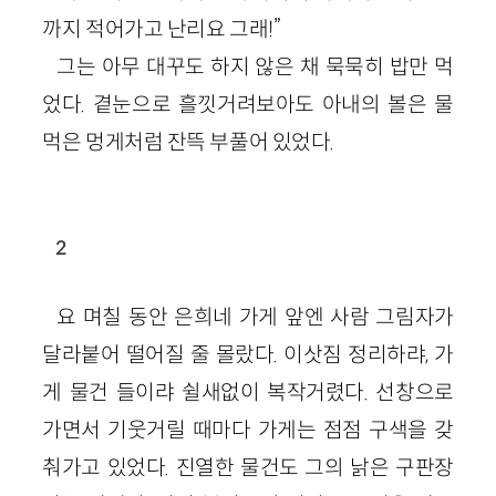
까지 적어가고 난리요 그래!”
그는 아무 대꾸도 하지 않은 채 묵묵히 밥만 먹
었다. 곁눈으로 흘낏거려보아도 아내의 볼은 물
먹은 멍게처럼 잔뜩 부풀어 있었다.
2
요 며칠 동안 은희네 가게 앞엔 사람 그림자가
달라붙어 떨어질 줄 몰랐다. 이삿짐 정리하랴, 가
게 물건 들이랴 쉴새없이 복작거렸다. 선창으로
가면서 기웃거릴 때마다 가게는 점점 구색을 갖
춰가고 있었다. 진열한 물건도 그의 낡은 구판장