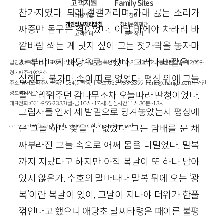
고객지원
Family Sites
찬가지였다. 되레 갤갤거리며 가래 끓는 소리가
이용약관
창비
개인정보처리방침
창비문화재단
짜증만 돋구는 격이었다. 이럴 바에야 차라리 바
고객센터
클럽창비
깥바람 쐬는 게 낫지 싶어 그는 젓가락을 놓자마
자 부리나케 마당으로 나섰다. 그러나 바깥은 더
법인명 : ㈜창비ㅣ대표이사 : 염종선ㅣ사업자등록번호 : 105-81-63672ㅣ통신판매업 : 제 2009-
경기파주-1928호
심했다. 불가마 속이 따로 없었다. 평상 위에 그늘
주소 : 경기도 파주시 회동길 184(문발동)ㅣ팩스 : 031-955-3399 ㅣ
cnc@changbi.com
ㅣ개인
정보책임자 : 신문수
을 드리워주던 감나무조차 오늘따라 딴청이었다.
대표전화 : 031-955-3333(월~금 10시~17시), 점심시간 11시 30분~13시
그림자를 언제 제 발밑으로 당겨놓았는지 평상에
copyright © Changbi Publishers, inc. All Rights Reserved.
는 그늘 하나 찾을 수 없었다. 그는 담배를 문 채
짜부라진 그늘 속으로 애써 몸을 디밀었다. 말복
까지 지났다고 하지만 아직 복날이 또 하나 남아
있지 않은가. 수호의 말마따나 말복 뒤에 오는 ‘광
복’이란 복날이 있어, 그날이 지나야 더위가 한풀
꺾인다고 했으니 애당초 날씨타령은 때이른 불평