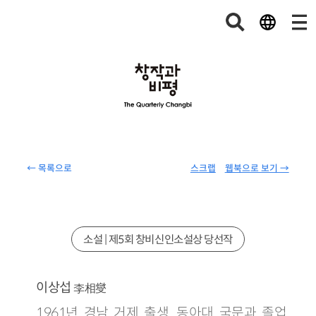
← 목록으로
스크랩
웹북으로 보기 →
소설 | 제5회 창비신인소설상 당선작
이상섭
李相燮
1961년 경남 거제 출생. 동아대 국문과 졸업.