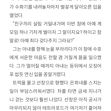
가 수화기를 내려놓자마자 벌겋게 달아오른 입을
열었다.
“친구끼리 살림 거덜내가며 이번 참에 아예 계
모임 하나 기차게 벌이자 그 말이지요? 하이고 참
말로! 아예 죄다 갖다주지 그라요?”
그는 아내를 향해 눈을 부라리다가 이 참에 수호
에게 서운한 마음도 전할 겸 거칠게 몸을 일으켰
다. 그가 멀어질 때까지 아내는 등뒤에서 오징어
포 씹듯 연신 입을 꽁알거렸다.
트럭을 몰고 선창으로 향했다. 은희네를 스치는
일이 부담스러워서였다. 차를 타면 금세 지나가
니 걷는 것보다 훨씬 나았다. 선창은 아직 공사가
마무리되지 않아 테트라포드가 여기저기 흩어져