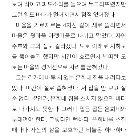
보며 삭이고 파도소리를 들으며 누그러뜨렸지만
그런 일도 바다가 멀어지면서 점점 없어졌다.
마을을 가로지르는 4차선 길이 새로 뚫리면서
마을은 윗마을 아랫마을로 나뉘고 말았다. 자연
수호와 그의 집도 갈라졌다. 도로 아래로 지하도
를 뚫어놓긴 했지만 시간이 흐르면서 널따란 도
로는 마을의 경계선으로 자리를 굳혀갔다.
그는 길가에 바투 서 있는 은희네 집을 내려다보
았다. 미간이 절로 좁혀졌다. 저 집을 안 보고 살
순 없다. 뿐인가, 은희네 집을 스치지 않으면 바다
로 나가지도 못한다. 그러니 밉든 곱든 은희네와
부대껴야 한다. 그렇다면 뻔하다. 은희네를 스칠
때마다 자신의 삶을 보호하던 비늘은 하나하나