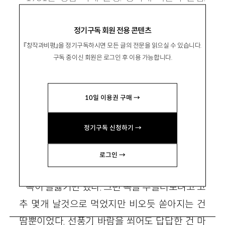
lsangsup@hanmail.net
정기구독 회원 전용 콘텐츠
『창작과비평』을 정기구독하시면 모든 글의 전문을 읽으실 수 있습니다.
구독 중이신 회원은 로그인 후 이용 가능합니다.
제5회 창비신인소설상 당선작
10일 이용권 구매 →
바다는 상처를 오래 남기지 않는다
정기구독 신청하기 →
1
로그인 →
속이 들끓기만 했다. 그런 속을 추슬러보려고 고
추 몇개 날것으로 먹었지만 비오듯 쏟아지는 건
땀뿐이었다. 선풍기 바람을 쐬어도 답답한 건 마