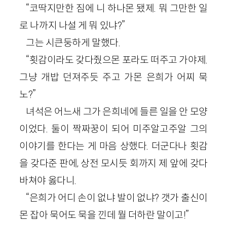
“코딱지만한 짐에 니 하나몬 됐제. 뭐 그만한 일
로 나까지 나설 게 뭐 있냐?”
그는 시큰둥하게 말했다.
“횟감이라도 갖다줬으몬 포라도 떠주고 가야제.
그냥 개밥 던져주듯 주고 가몬 은희가 어찌 묵
노?”
녀석은 어느새 그가 은희네에 들른 일을 안 모양
이었다. 둘이 짝짜꿍이 되어 미주알고주알 그의
이야기를 한다는 게 마음 상했다. 더군다나 횟감
을 갖다준 판에, 상전 모시듯 회까지 제 앞에 갖다
바쳐야 옳다니.
“은희가 어디 손이 없냐 발이 없냐? 갯가 출신이
몬 잡아 묵어도 묵을 낀데 뭘 더하란 말이고!”