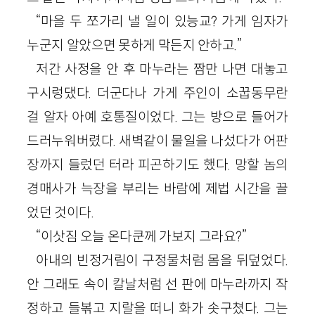
“마을 두 쪼가리 낼 일이 있능교? 가게 임자가
누군지 알았으면 못하게 막든지 안하고.”
저간 사정을 안 후 마누라는 짬만 나면 대놓고
구시렁댔다. 더군다나 가게 주인이 소꿉동무란
걸 알자 아예 호통질이었다. 그는 방으로 들어가
드러누워버렸다. 새벽같이 물일을 나섰다가 어판
장까지 들렀던 터라 피곤하기도 했다. 망할 놈의
경매사가 늑장을 부리는 바람에 제법 시간을 끌
었던 것이다.
“이삿짐 오늘 온다쿤께 가보지 그라요?”
아내의 빈정거림이 구정물처럼 몸을 뒤덮었다.
안 그래도 속이 칼날처럼 선 판에 마누라까지 작
정하고 들볶고 지랄을 떠니 화가 솟구쳤다. 그는