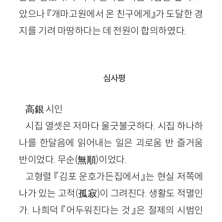
았으나 『개마고원에서 온 친구에게』가 도달한 경
지를 기려 마땅하다는 데 전원이 합의하였다.
심사평
高銀
시인
시집 열셋은 저마다 울긋불긋하다. 시집 하나하
나를 한달음에 읽어내는 일은 괴로움 반 즐거움
반이었다. 무순(無順)이었다.
고형렬 『김포 운호가든집에서』는 현실 저쪽에
나가 있는 고적(孤寂)이 그려진다. 생활도 적멸인
가. 나희덕 『어두워진다는 것』은 절제의 시범인