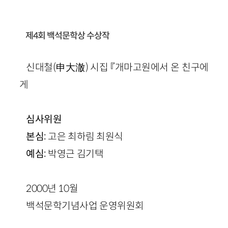
제4회 백석문학상 수상작
신대철(申大澈) 시집 『개마고원에서 온 친구에
게
심사위원
본심:
고은 최하림 최원식
예심:
박영근 김기택
2000년 10월
백석문학기념사업 운영위원회