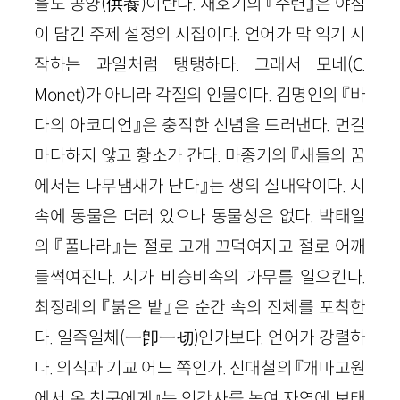
을도 공양(供養)이란다. 채호기의 『수련』은 야심
이 담긴 주제 설정의 시집이다. 언어가 막 익기 시
작하는 과일처럼 탱탱하다. 그래서 모네(C.
Monet)가 아니라 각질의 인물이다. 김명인의 『바
다의 아코디언』은 충직한 신념을 드러낸다. 먼길
마다하지 않고 황소가 간다. 마종기의 『새들의 꿈
에서는 나무냄새가 난다』는 생의 실내악이다. 시
속에 동물은 더러 있으나 동물성은 없다. 박태일
의 『풀나라』는 절로 고개 끄덕여지고 절로 어깨
들썩여진다. 시가 비승비속의 가무를 일으킨다.
최정례의 『붉은 밭』은 순간 속의 전체를 포착한
다. 일즉일체(一卽一切)인가보다. 언어가 강렬하
다. 의식과 기교 어느 쪽인가. 신대철의 『개마고원
에서 온 친구에게』는 인간사를 녹여 자연에 보태