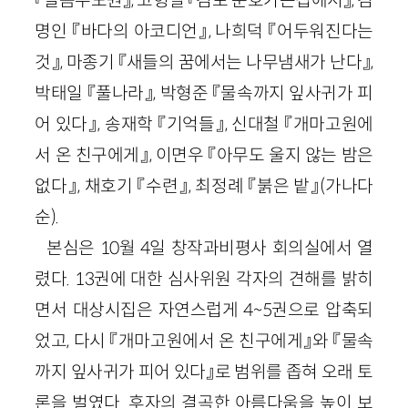
명인 『바다의 아코디언』, 나희덕 『어두워진다는
것』, 마종기 『새들의 꿈에서는 나무냄새가 난다』,
박태일 『풀나라』, 박형준 『물속까지 잎사귀가 피
어 있다』, 송재학 『기억들』, 신대철 『개마고원에
서 온 친구에게』, 이면우 『아무도 울지 않는 밤은
없다』, 채호기 『수련』, 최정례 『붉은 밭』(가나다
순).
본심은 10월 4일 창작과비평사 회의실에서 열
렸다. 13권에 대한 심사위원 각자의 견해를 밝히
면서 대상시집은 자연스럽게 4~5권으로 압축되
었고, 다시 『개마고원에서 온 친구에게』와 『물속
까지 잎사귀가 피어 있다』로 범위를 좁혀 오래 토
론을 벌였다. 후자의 결곡한 아름다움을 높이 보