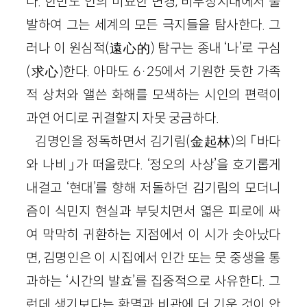
다. 한반도 안의 미묘한 변경, 비무장지대에서 출
발하여 그는 세계의 모든 극지들을 탐사한다. 그
러나 이 원심적(遠心的) 탐구는 종내 ‘나’로 구심
(求心)한다. 아마도 6·25에서 기원한 듯한 가족
적 상처와 앨쓴 화해를 모색하는 시인의 편력이
과연 어디로 귀결할지 자못 궁금하다.
김명인을 정독하면서 김기림(金起林)의 「바다
와 나비」가 떠올랐다. ‘정오의 사상’을 호기롭게
내걸고 ‘현대’를 향해 저돌하던 김기림의 모더니
즘이 식민지 현실과 부딪치면서 엷은 피로에 싸
여 막막히 귀환하는 지점에서 이 시가 솟아났다
면, 김명인은 이 시집에서 인간 또는 뭇 중생을 통
과하는 ‘시간의 발효’를 집중적으로 사유한다. 그
런데 생기보다는 환멸과 비관에 더 기운 것이 안