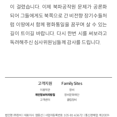
이 걸렸습니다. 이제 북파공작원 문제가 공론화
되어 그들에게도 북쪽으로 간 비전향 장기수들처
럼 이땅에서 함께 평화통일을 꿈꾸며 살 수 있는
길이 트이길 바랍니다. 다시 한번 시를 써보라고
독려해주신 심사위원님들께 감사를 드립니다.
고객지원
Family Sites
이용약관
창비
개인정보처리방침
창비문화재단
고객센터
클럽창비
법인명 : ㈜창비ㅣ대표이사 : 염종선ㅣ사업자등록번호 : 105-81-63672ㅣ통신판매업 : 제 2009-