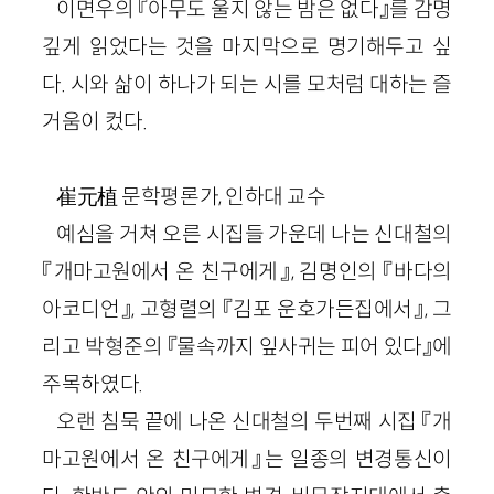
이면우의 『아무도 울지 않는 밤은 없다』를 감명
깊게 읽었다는 것을 마지막으로 명기해두고 싶
다. 시와 삶이 하나가 되는 시를 모처럼 대하는 즐
거움이 컸다.
崔元植
문학평론가, 인하대 교수
예심을 거쳐 오른 시집들 가운데 나는 신대철의
『개마고원에서 온 친구에게』, 김명인의 『바다의
아코디언』, 고형렬의 『김포 운호가든집에서』, 그
리고 박형준의 『물속까지 잎사귀는 피어 있다』에
주목하였다.
오랜 침묵 끝에 나온 신대철의 두번째 시집 『개
마고원에서 온 친구에게』는 일종의 변경통신이