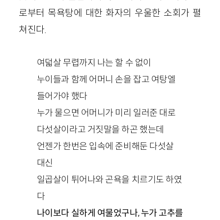
로부터 목욕탕에 대한 화자의 우울한 소회가 펼
쳐진다.
여덟살 무렵까지 나는 할 수 없이
누이들과 함께 어머니 손을 잡고 여탕엘
들어가야 했다
누가 물으면 어머니가 미리 일러준 대로
다섯살이라고 거짓말을 하곤 했는데
언젠가 한번은 입속에 준비해둔 다섯살
대신
일곱살이 튀어나와 곤욕을 치르기도 하였
다
나이보다 실하게 여물었구나, 누가 고추를