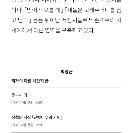
과 성격에서 서사와는 거리가 먼 단형 서정시들
이다. 「빙어가 오를 때」 「새들은 모래주머니를 품
고 난다」 등은 뛰어난 서정시들로서 손택수의 시
세계에서 다른 영역을 구축하고 있다.
박영근
저자의 다른 계간지 글
돌부처 외
[2004 가을] 통권 125호
장철문 시집 『산벚나무의 저녁』
[2003 겨울] 통권 122호