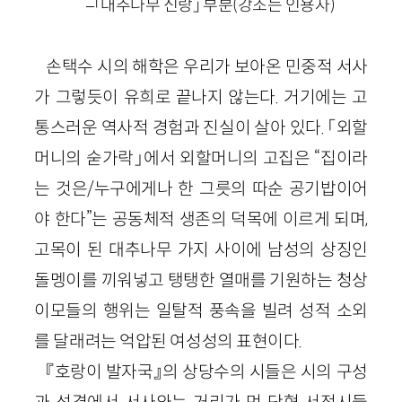
–「대추나무 신랑」 부분(강조는 인용자)
손택수 시의 해학은 우리가 보아온 민중적 서사
가 그렇듯이 유희로 끝나지 않는다. 거기에는 고
통스러운 역사적 경험과 진실이 살아 있다. 「외할
머니의 숟가락」에서 외할머니의 고집은 “집이라
는 것은/누구에게나 한 그릇의 따순 공기밥이어
야 한다”는 공동체적 생존의 덕목에 이르게 되며,
고목이 된 대추나무 가지 사이에 남성의 상징인
돌멩이를 끼워넣고 탱탱한 열매를 기원하는 청상
이모들의 행위는 일탈적 풍속을 빌려 성적 소외
를 달래려는 억압된 여성성의 표현이다.
『호랑이 발자국』의 상당수의 시들은 시의 구성