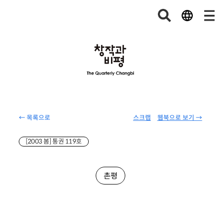
← 목록으로
스크랩
웹북으로 보기 →
[2003 봄] 통권 119호
촌평