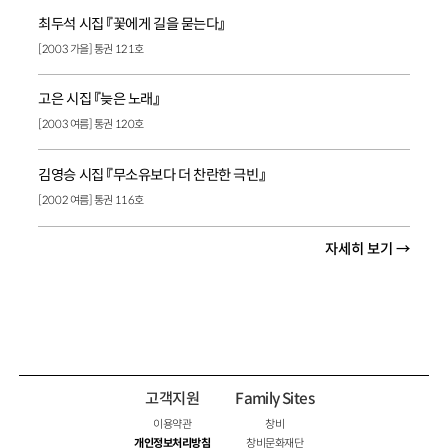
최두석 시집 『꽃에게 길을 묻는다』
[2003 가을] 통권 121호
고은 시집 『늦은 노래』
[2003 여름] 통권 120호
김영승 시집 『무소유보다 더 찬란한 극빈』
[2002 여름] 통권 116호
자세히 보기 →
고객지원
Family Sites
이용약관
창비
개인정보처리방침
창비문화재단