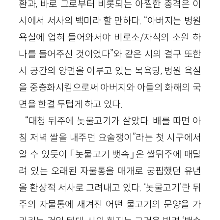
환과, 바로 그로부터 비롯되는 아찔한 충격은 이
시에서 서사의 백미라 할 만하다. “아버지는 병원
욕실에 업혀 들어와서야 비로소/자식의 소원 하
나를 들어주신 것이었다”와 같은 시의 결구 또한
시 공간의 양면을 이루고 있는 목욕탕, 병원 욕실
을 중층화시킴으로써 아버지와 아들의 화해의 국
면을 한결 두텁게 하고 있다.
“대청 뒤주에 놋물고기가 살았다. 배를 따면 아
침 저녁 쌀을 내주던 요술쟁이”라는 첫 시구에서
알 수 있듯이 「놋물고기 뱃속」은 쌀뒤주에 매달
려 있는 오래된 자물통을 매개로 궁핍했던 유년
을 환상적 서사로 그려내고 있다. ‘놋물고기’란 뒤
주의 자물통에 새겨진 어떤 물고기의 문양을 가