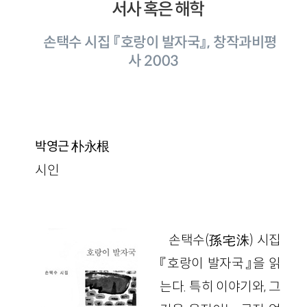
서사 혹은 해학
손택수 시집 『호랑이 발자국』, 창작과비평
사 2003
朴永根
박영근
시인
손택수(孫宅洙) 시집
『호랑이 발자국』을 읽
는다. 특히 이야기와, 그