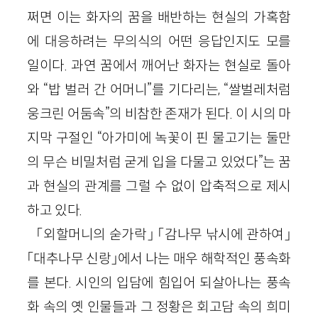
쩌면 이는 화자의 꿈을 배반하는 현실의 가혹함
에 대응하려는 무의식의 어떤 응답인지도 모를
일이다. 과연 꿈에서 깨어난 화자는 현실로 돌아
와 “밥 벌러 간 어머니”를 기다리는, “쌀벌레처럼
웅크린 어둠속”의 비참한 존재가 된다. 이 시의 마
지막 구절인 “아가미에 녹꽃이 핀 물고기는 둘만
의 무슨 비밀처럼 굳게 입을 다물고 있었다”는 꿈
과 현실의 관계를 그럴 수 없이 압축적으로 제시
하고 있다.
「외할머니의 숟가락」 「감나무 낚시에 관하여」
「대추나무 신랑」에서 나는 매우 해학적인 풍속화
를 본다. 시인의 입담에 힘입어 되살아나는 풍속
화 속의 옛 인물들과 그 정황은 회고담 속의 희미