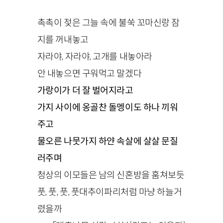
촉촉이 젖은 그늘 속에 불쑥 꼬마신랑 잠
지를 꺼내놓고
자라야, 자라야, 고개를 내놓아라
안 내놓으면 구워먹고 말겠다
가랑이가 더 잘 벌어지라고
가지 사이에 옹골찬 돌멩이도 하나 끼워
주고
물오른 나뭇가지 하얀 속살에 살살 문질
러주며
청상의 이모들은 남의 신혼방을 훔쳐보듯
풋, 풋, 풋, 풋대추이파리처럼 마냥 하늘거
렸을까