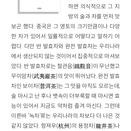
하면 의식적으로 그 지
방의 술과 차를 먼저 맛
보곤 했다. 중국은 그 영토의 크기만큼이나 다양
한 차가 있어서 일률적으로 어떻다고 말하기 어
렵다. 다만 반 발효차와 완전 발효차는 우리나라
에서 생산되지 않는 것이어서 집중적으로 마셔보
았다. 반 발효차로는 철관음(鐵觀音)이 무난했고
무이암차(武夷巖茶)의 맛이 뛰어났다. 완전 발효
차인 보이차(普
洱
茶)는 그 맛을 아직도 모르는데,
술 마시고 난 후나 뱃속이 더부룩할 때 마시면 효
능이 있어서 지금도 약처럼 즐겨 마신다. 그런데
이른바 ‘녹차’류는 우리나라의 차보다 더 나은 것
같지 않았다. 항져우(杭州)의 용정차(龍井茶)나