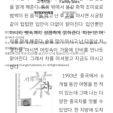
고객지원
Family Sites
을 맑게 해준다. 특히 밖에서 온갖 화학 조미료로
이용약관
창비
개인정보처리방침
창비문화재단
범벅이 된 음식을 먹고 난 후 차를 마시면 시궁창
고객센터
클럽창비
같이 텁텁한 입안이 더없이 맑아진다. 입안뿐만
아니라 뱃속까지 상큼하게 맑혀준다. 차는 또 머
법인명 : ㈜창비ㅣ대표이사 : 염종선ㅣ사업자등록번호 : 105-81-63672ㅣ통신판매업 : 제 2009-
경기파주-1928호
리를 맑게 해준다. 술을 많이 마시고 난 다음날 차
주소 : 경기도 파주시 회동길 184(문발동)ㅣ팩스 : 031-955-3399 ㅣ
cnc@changbi.com
ㅣ개인
정보책임자 : 신문수
몇잔을 마시면 머릿속이 가뭄에 단비를 만나듯
대표전화 : 031-955-3333(월~금 10시~17시), 점심시간 11시 30분~13시
맑아진다. 그래서 차를 마셔왔고 지금도 마시고
copyright © Changbi Publishers, inc. All Rights Reserved.
있다.
1993년 중국에서 6
개월 동안 여행을 한 적
이 있는데 그때 나는 다
양한 중국차를 맛볼 수
있었다. 한 지방에 도착