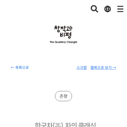
← 목록으로
스크랩
웹북으로 보기 →
촌평
한국차(茶), 차의 클래식