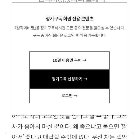
『지허 스님의 차』, 김영사 2003
정기구독 회원 전용 콘텐츠
『창작과비평』을 정기구독하시면 모든 글의 전문을 읽으실 수 있습니다.
구독 중이신 회원은 로그인 후 이용 가능합니다.
宋載邵
송재소
10일 이용권 구매 →
성균관대 한문학과 교
수. skjisan@hanmail.net
정기구독 신청하기 →
로그인 →
내가 차를 마시기 시작한 지 20여년이 넘었지만
아직도 차의 오묘한 맛을 안다고 할 수 없다. 그저
차가 좋아서 마실 뿐이다. 왜 좋으냐고 물으면 ‘맑
아서’ 좋다고 대답할 수밖에 없다. 우선 차는 입안