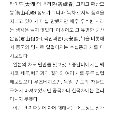
타이후(太湖)의 벽라춘(碧螺春) 그리고 황산모
봉(黃山毛峰) 정도가 그나마 ‘녹차’로서의 품격을
지니고 있어서 마실 만했지만 매우 우수한 차라
는 생각은 들지 않았다. 이밖에도 그 유명한 군산
은침(君山銀針), 육안과편(六安瓜片)을 비롯해
서 중국의 명차로 일컬어지는 수십종의 차를 마
셔보았다.
일본의 차도 웬만큼 맛보았고 중남미에서는 멕
시코, 뻬루, 빠라과이, 칠레의 여러 차를 두루 섭렵
해보았으며 우즈베끼스딴, 독일, 인도의 차들도
구해서 마셔보았지만 중국차나 한국차에는 멀리
미치지 못했다.
이런 편력 때문에 차에 대해서는 어느정도 일가