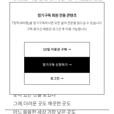
정기구독 회원 전용 콘텐츠
『창작과비평』을 정기구독하시면 모든 글의 전문을 읽으실 수 있습니다.
구독 중이신 회원은 로그인 후 이용 가능합니다.
상추
10일 이용권 구매 →
난이나 몇촉 캘까 산을 헤맸다
정기구독 신청하기 →
개울 옆 후미진 비탈길
역한 냄새 진동하는 쓰레기더미 속에서
로그인 →
상추 몇포기!
솟아 있는 것을 보았다
그래, 더러운 곳도 깨끗한 곳도
어느 쓸쓸한 세상 가장 낮은 곳도