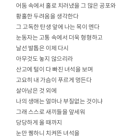
어둠 속에서 홀로 치러냈을 그 많은 공포와
황홀한 두려움을 생각한다
그 고독한 탄생 앞에 나는 목이 멘다
눈동자는 고통 속에서 더욱 형형하고
날선 발톱은 이제 다시
아무것도 놓지 않으리라
산고에 털이 다 빠진 녀석을 보며
고요히 내 가슴이 푸르게 멍든다
살아남은 것 외에
나의 생애는 얼마나 부질없는 것이냐
그래 스스로 새끼들을 앞세워
당당하게 올 때까지
눈만 퀭하니 치켜뜬 녀석을