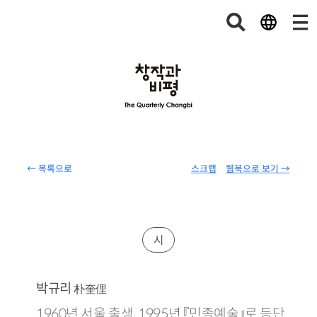
← 목록으로
스크랩
웹북으로 보기 →
시
박규리
朴奎俚
1960년 서울 출생. 1995년 『민족예술』로 등단.