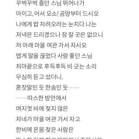
꾸벅꾸벅 졸던 스님 뛰어나가
아이고, 어서 오소! 공양부터 드시오
나에게 밥 차려오라는 눈치다 나는
저녁은 드리겠으나 잠 잘 곳은 없으니
저 아래 마을 여관 가서 자시오
맵게 말을 끊었다 사람 좋던 스님
처마끝으로 후득후득 비 긋는 소리
무심히 듣고 섰더니,
혼잣말인 듯 한숨인 듯……
……따스한 방안에서
여지껏 비에 젖지 않은
자네가 마을 여관 가서 자고
한비에 온몸 젖은 사람은