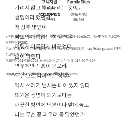
고객지원
Family Sites
가리지 않고 뿌리내리는 것이
이용약관
창비
개인정보처리방침
창비문화재단
생명이라 했던가
고객센터
클럽창비
저 상추 몇잎이
남도의 이름없는 절 뒷산을
법인명 : ㈜창비ㅣ대표이사 : 염종선ㅣ사업자등록번호 : 105-81-63672ㅣ통신판매업 : 제 2009-
경기파주-1928호
이렇게 아름답게 바꾸었다
주소 : 경기도 파주시 회동길 184(문발동)ㅣ팩스 : 031-955-3399 ㅣ
cnc@changbi.com
ㅣ개인
정보책임자 : 신문수
숨이 막힌다
대표전화 : 031-955-3333(월~금 10시~17시), 점심시간 11시 30분~13시
연꽃에만 진흙이 묻으랴
copyright © Changbi Publishers, inc. All Rights Reserved.
두 손으로 감싸안은 상추에
역시 쓰레기 냄새는 배어 있지 않다
뜨거운 생명이 되기보다는
깨끗한 방안에 난분이나 앞에 놓고
나는 무슨 꽃 피우려 몸 달았던가