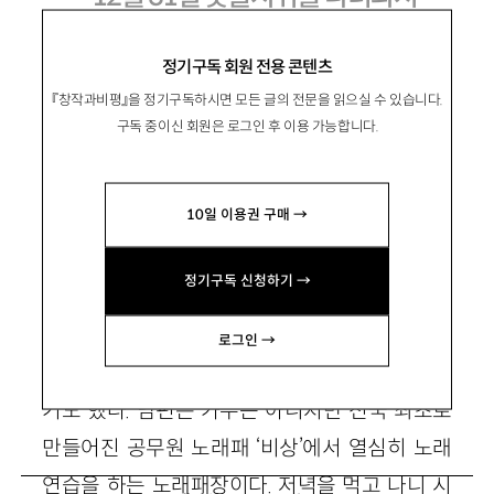
정기구독 회원 전용 콘텐츠
『창작과비평』을 정기구독하시면 모든 글의 전문을 읽으실 수 있습니다.
金秀珍
김수진
구독 중이신 회원은 로그인 후 이용 가능합니다.
울산 거주 주부. parksa100@hanmail.net
10일 이용권 구매 →
2002년 12월 31일 시댁식구들이 모두 우리집
정기구독 신청하기 →
에 모였다. 이유인즉슨 한해의 마지막 날을 촛불
시위와 함께하려 했기 때문이다. 망년회를 겸한
로그인 →
이 자리는 또한 남편의 노래공연을 듣기 위함이
기도 했다. 남편은 가수는 아니지만 전국 최초로
만들어진 공무원 노래패 ‘비상’에서 열심히 노래
연습을 하는 노래패장이다. 저녁을 먹고 나니 시