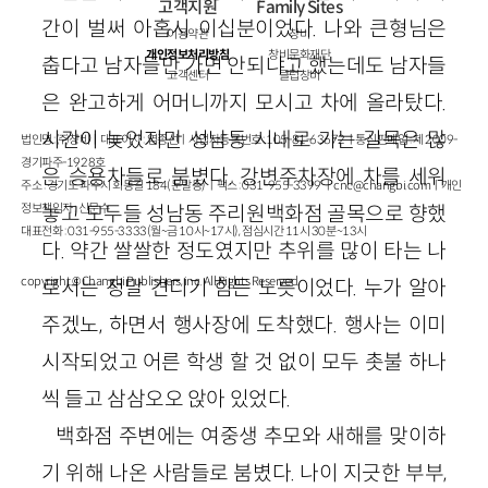
고객지원
Family Sites
간이 벌써 아홉시 이십분이었다. 나와 큰형님은
이용약관
창비
개인정보처리방침
창비문화재단
춥다고 남자들만 가면 안되냐고 했는데도 남자들
고객센터
클럽창비
은 완고하게 어머니까지 모시고 차에 올라탔다.
시간이 늦었지만 성남동 시내로 가는 길목은 많
법인명 : ㈜창비ㅣ대표이사 : 염종선ㅣ사업자등록번호 : 105-81-63672ㅣ통신판매업 : 제 2009-
경기파주-1928호
은 승용차들로 붐볐다. 강변주차장에 차를 세워
주소 : 경기도 파주시 회동길 184(문발동)ㅣ팩스 : 031-955-3399 ㅣ
cnc@changbi.com
ㅣ개인
정보책임자 : 신문수
놓고 모두들 성남동 주리원백화점 골목으로 향했
대표전화 : 031-955-3333(월~금 10시~17시), 점심시간 11시 30분~13시
다. 약간 쌀쌀한 정도였지만 추위를 많이 타는 나
copyright © Changbi Publishers, inc. All Rights Reserved.
로서는 정말 견디기 힘든 노릇이었다. 누가 알아
주겠노, 하면서 행사장에 도착했다. 행사는 이미
시작되었고 어른 학생 할 것 없이 모두 촛불 하나
씩 들고 삼삼오오 앉아 있었다.
백화점 주변에는 여중생 추모와 새해를 맞이하
기 위해 나온 사람들로 붐볐다. 나이 지긋한 부부,