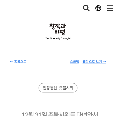
← 목록으로
스크랩
웹북으로 보기 →
현장통신 | 촛불시위
12월 31일 촛불시위를 다녀와서